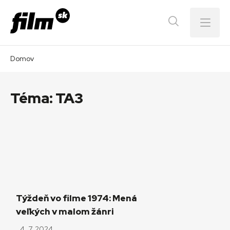
Menu
Domov
Téma:
TA3
Týždeň vo filme 1974: Mená
veľkých v malom žánri
4. 7. 2024