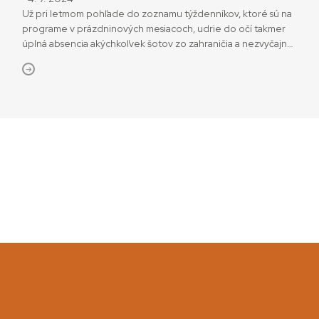
Už pri letmom pohľade do zoznamu týždenníkov, ktoré sú na
programe v prázdninových mesiacoch, udrie do očí takmer
úplná absencia akýchkoľvek šotov zo zahraničia a nezvyčajne
široký zoznam režisérov, ktorí sa na tvorbe zúčastnili. Nuž
a medzi nimi prekvapivo mená dnes renomovaných filmových
tvorcov: Miloslava Luthera (čerstvý nositeľ Zlatej kamery
z tohoročného Art Filmu v Košiciach), Petra Hledíka
(zakladateľ […]