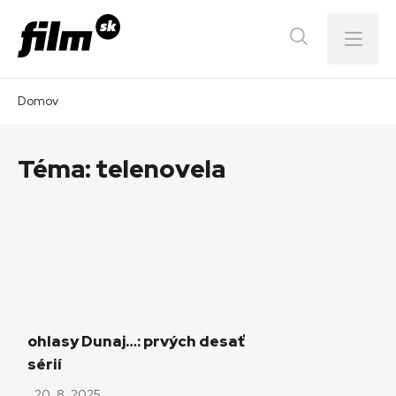
Menu
Domov
Téma:
telenovela
ohlasy Dunaj…: prvých desať
sérií
20. 8. 2025