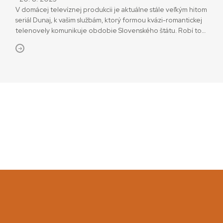
V domácej televíznej produkcii je aktuálne stále veľkým hitom
seriál Dunaj, k vašim službám, ktorý formou kvázi-romantickej
telenovely komunikuje obdobie Slovenského štátu. Robí to
rafinovane, herecky uspokojivo a z hľadiska historiografie
celkom tvorivo. O to viac prekvapuje, ako málo sa o seriál
zaujíma nekomerčná filmová kritika i ako málo ho – akokoľvek,
reflektuje. Ako kritická fanúšička Dunaja… by som tento deficit
rada […]