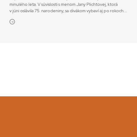
minulého leta. V súvislosti s menom Jany Plichtovej, ktorá
v júni oslávila 75. narodeniny, sa divákom vybaví aj po rokoch.
„Vyrastala som v rodine filmového režiséra, ktorý si svoje deti
požičiaval do malých rolí alebo komparzu, takže svet filmu som
poznala zblízka. Môj brat Igor dokonca v jednom
dokumentárnom filme hral ako […]