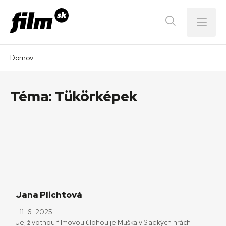
Menu
Domov
Téma:
Tükörképek
Jana Plichtová
11. 6. 2025
Jej životnou filmovou úlohou je Muška v Sladkých hrách