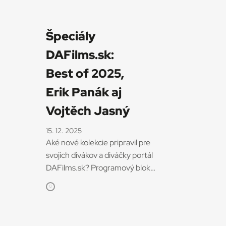
Špeciály
DAFilms.sk:
Best of 2025,
Erik Panák aj
Vojtěch Jasný
15. 12. 2025
Aké nové kolekcie pripravil pre
svojich divákov a diváčky portál
DAFilms.sk? Programový blok
In memoriam: Erik Panák
pripomína predčasne zosnulého
filmového producenta, ktorý
zomrel v novembri vo veku 57