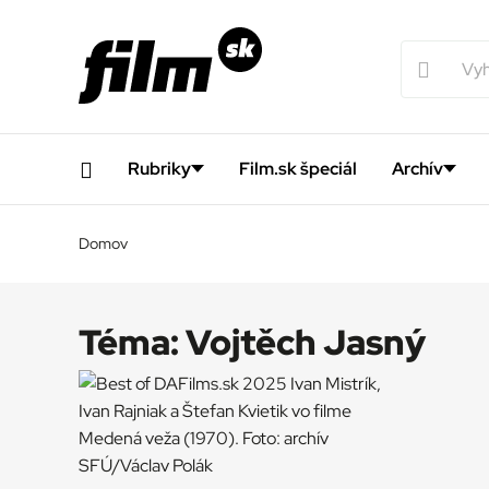
Rubriky
Film.sk špeciál
Archív
Domov
Téma:
Vojtěch Jasný