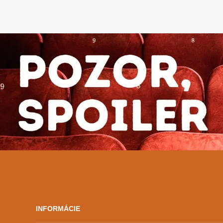
rokov. DAFilms.sk ponúka
kolekciu jeho desiatich filmov,
medzi ktorými sú Piargy (r, Ivo
Trajkov, 2022), Fair Play (r.
Andrea Sedláčková, 2014) či
Jan Palach (r. Robert Sedláček,
2018). […]
INFORMÁCIE