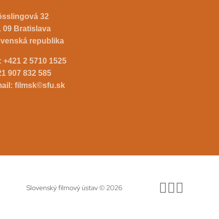
össlingová 32
 09 Bratislava
ovenská republika
.:
+421 2 5710 1525
21 907 832 585
ail:
filmsk©sfu.sk
Slovenský filmový ústav © 2026