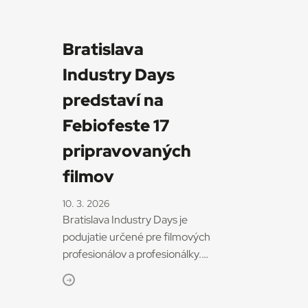
Bratislava
Industry Days
predstaví na
Febiofeste 17
pripravovaných
filmov
10. 3. 2026
Bratislava Industry Days je
podujatie určené pre filmových
profesionálov a profesionálky.
Jeho zámerom je vytvoriť
a prehĺbiť spoluprácu
slovenských filmárov