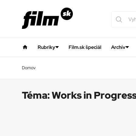
Rubriky
Film.sk špeciál
Archív
Domov
Téma:
Works in Progres