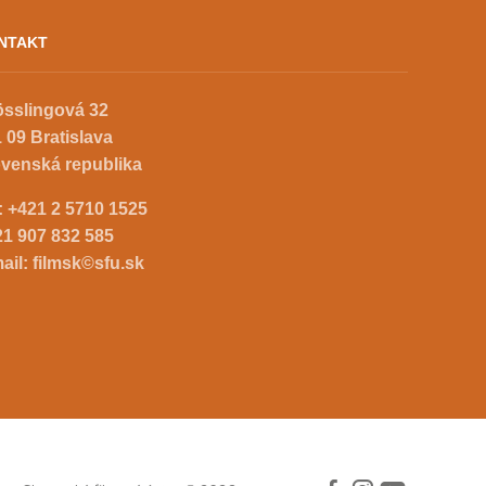
NTAKT
össlingová 32
 09 Bratislava
ovenská republika
.:
+421 2 5710 1525
21 907 832 585
ail:
filmsk©sfu.sk