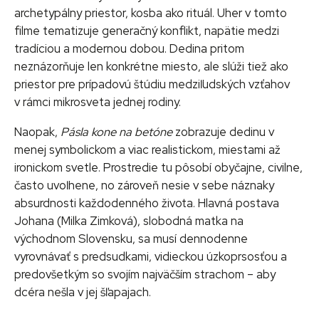
archetypálny priestor, kosba ako rituál. Uher v tomto
filme tematizuje generačný konflikt, napätie medzi
tradíciou a modernou dobou. Dedina pritom
neznázorňuje len konkrétne miesto, ale slúži tiež ako
priestor pre prípadovú štúdiu medziľudských vzťahov
v rámci mikrosveta jednej rodiny.
Naopak,
Pásla kone na betóne
zobrazuje dedinu v
menej symbolickom a viac realistickom, miestami až
ironickom svetle. Prostredie tu pôsobí obyčajne, civilne,
často uvoľnene, no zároveň nesie v sebe náznaky
absurdnosti každodenného života. Hlavná postava
Johana (Milka Zimková), slobodná matka na
východnom Slovensku, sa musí dennodenne
vyrovnávať s predsudkami, vidieckou úzkoprsosťou a
predovšetkým so svojím najväčším strachom – aby
dcéra nešla v jej šľapajach.