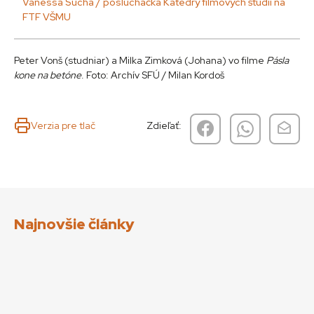
Vanessa Suchá / poslucháčka Katedry filmových štúdií na
FTF VŠMU
Peter Vonš (studniar) a Milka Zimková (Johana) vo filme
Pásla
kone na betóne
. Foto: Archív SFÚ / Milan Kordoš
Verzia pre tlač
Zdieľať:
Najnovšie články