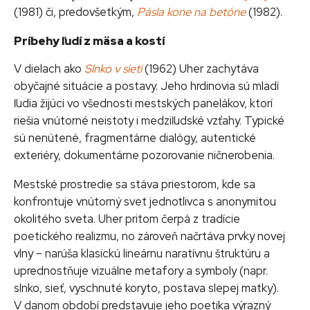
(1981) či, predovšetkým,
Pásla kone na betóne
(1982).
Príbehy ľudí z mäsa a kostí
V dielach ako
Slnko v sieti
(1962) Uher zachytáva
obyčajné situácie a postavy. Jeho hrdinovia sú mladí
ľudia žijúci vo všednosti mestských panelákov, ktorí
riešia vnútorné neistoty i medziľudské vzťahy. Typické
sú nenútené, fragmentárne dialógy, autentické
exteriéry, dokumentárne pozorovanie ničnerobenia.
Mestské prostredie sa stáva priestorom, kde sa
konfrontuje vnútorný svet jednotlivca s anonymitou
okolitého sveta. Uher pritom čerpá z tradície
poetického realizmu, no zároveň načrtáva prvky novej
vlny – narúša klasickú lineárnu naratívnu štruktúru a
uprednostňuje vizuálne metafory a symboly (napr.
slnko, sieť, vyschnuté koryto, postava slepej matky).
V danom období predstavuje jeho poetika výrazný