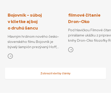
Bojovník – súboj
filmové čítanie
v klietke aj boj
Dron-Oko
o druhú šancu
Pod hlavičkou Filmové číta
prinášame ukážku z priprav
Hlavným hrdinom nového česko-
knihy Dron-Oko filozofky 
slovenského filmu Bojovník je
Javorčekovej. V knižnej edíc
bývalý šampión prezývaný Hoff,
časopisu Kino-Ikon Cinestéz
ktorý sa pokúša o návrat do sveta
onedlho vydá Slovenský fi
bojových športov. V snímke
ústav. V knihe sa autorka ve
režisérov Vojtěcha Friča a Tomáša
interdisciplinárnemu výsku
Dianišku ho stvárňuje Milan Ondrík.
dronov ako prototypu súča
Bojovník mal začiatkom júla svetovú
Zobraziť všetky články
technológií, ktoré menia o
premiéru na MFF Karlove Vary, od
sveta. Rozhodujúcu úlohu 
13. júla príde aj do slovenských kín.
podľa nej zohráva filmové v
Hoff podľa tvorcov nebojuje iba
dronov ako nástrojov so sní
o návrat do sveta, kde bol
funkciami, ktoré sa využívaj
šampiónom, ale najmä o návrat
svoj mocenský potenciál, ale
k rodine a šancu napraviť svoje
kontemplatívne účely. Med
chyby. „Nakrútiť film zo sveta MMA