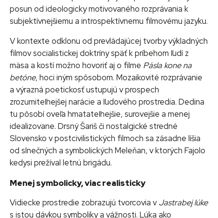
posun od ideologicky motivovaného rozprávania k
subjektívnejšiemu a introspektívnemu filmovému jazyku.
V kontexte odklonu od prevládajúcej tvorby výkladných
filmov socialistickej doktríny späť k príbehom ľudí z
mäsa a kostí možno hovoriť aj o filme
Pásla kone na
betóne
, hoci iným spôsobom. Mozaikovité rozprávanie
a výrazná poetickosť ustupujú v prospech
zrozumiteľnejšej narácie a ľudového prostredia. Dedina
tu pôsobí oveľa hmatateľnejšie, surovejšie a menej
idealizovane. Drsný Šariš či nostalgické stredné
Slovensko v postcivilistických filmoch sa zásadne líšia
od slnečných a symbolických Meleňan, v ktorých Fajolo
kedysi prežíval letnú brigádu.
Menej symbolicky, viac realisticky
Vidiecke prostredie zobrazujú tvorcovia v
Jastrabej lúke
s istou dávkou symboliky a vážnosti. Lúka ako