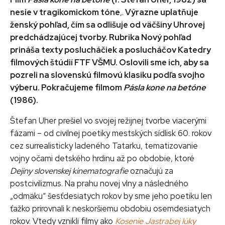
nesie v tragikomickom tóne
,.
Výrazne uplatňuje
ženský pohľad, čím sa odlišuje od väčšiny Uhrovej
predchádzajúcej tvorby. Rubrika Nový pohľad
prináša texty poslucháčiek a poslucháčov Katedry
filmových štúdií FTF VŠMU. Oslovili sme ich, aby sa
pozreli na slovenskú filmovú klasiku podľa svojho
výberu. Pokračujeme filmom
Pásla kone na betóne
(1986).
Štefan Uher prešiel vo svojej režijnej tvorbe viacerými
fázami – od civilnej poetiky mestských sídlisk 60. rokov
cez surrealisticky ladeného Tatarku, tematizovanie
vojny očami detského hrdinu až po obdobie, ktoré
Dejiny slovenskej kinematografie
označujú za
postcivilizmus. Na prahu novej vlny a následného
„odmäku“ šesťdesiatych rokov by sme jeho poetiku len
ťažko prirovnali k neskoršiemu obdobiu osemdesiatych
rokov. Vtedy vznikli filmy ako
Kosenie Jastrabej lúky