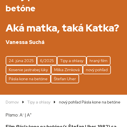
betóne
Aká matka, taká Katka?
Vanessa Suchá
24. júna 2025
6/2025
Tipy a ohlasy
hraný film
Kosenie jastrabej lúky
Milka Zimková
nový pohľad
Pásla kone na betóne
Štefan Uher
Domov
Tipy a ohlasy
nový pohľad Pásla kone na betóne
-
+
Písmo:
A
|
A
Film
Pásla kone na betóne
(r. Štefan Uher, 1982) sa