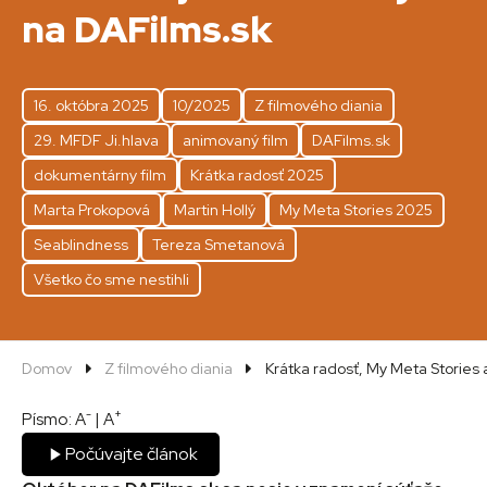
na DAFilms.sk
16. októbra 2025
10/2025
Z filmového diania
29. MFDF Ji.hlava
animovaný film
DAFilms.sk
dokumentárny film
Krátka radosť 2025
Marta Prokopová
Martin Hollý
My Meta Stories 2025
Seablindness
Tereza Smetanová
Všetko čo sme nestihli
Domov
Z filmového diania
Krátka radosť, My Meta Stories a
-
+
Písmo:
A
|
A
Počúvajte článok