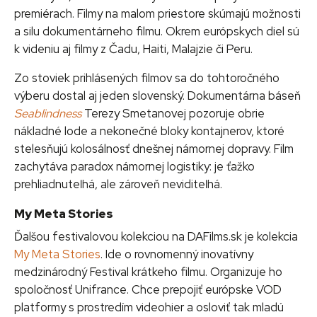
premiérach. Filmy na malom priestore skúmajú možnosti
a silu dokumentárneho filmu. Okrem európskych diel sú
k videniu aj filmy z Čadu, Haiti, Malajzie či Peru.
Zo stoviek prihlásených filmov sa do tohtoročného
výberu dostal aj jeden slovenský. Dokumentárna báseň
Seablindness
Terezy Smetanovej pozoruje obrie
nákladné lode a nekonečné bloky kontajnerov, ktoré
stelesňujú kolosálnosť dnešnej námornej dopravy. Film
zachytáva paradox námornej logistiky: je ťažko
prehliadnuteľná, ale zároveň neviditeľná.
My Meta Stories
Ďalšou festivalovou kolekciou na DAFilms.sk je kolekcia
My Meta Stories
. Ide o rovnomenný inovatívny
medzinárodný Festival krátkeho filmu. Organizuje ho
spoločnosť Unifrance. Chce prepojiť európske VOD
platformy s prostredím videohier a osloviť tak mladú