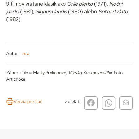
9 filmov vrátane klasík ako
Orlie pierko
(1971)
, Noční
jazdci
(1981),
Signum laudis
(1980) alebo
Soľ nad zlato
(1982).
Autor:
red
Záber z filmu Marty Prokopovej
Všetko, čo sme nestihli
. Foto:
Artichoke
Verzia pre tlač
Zdieľať: