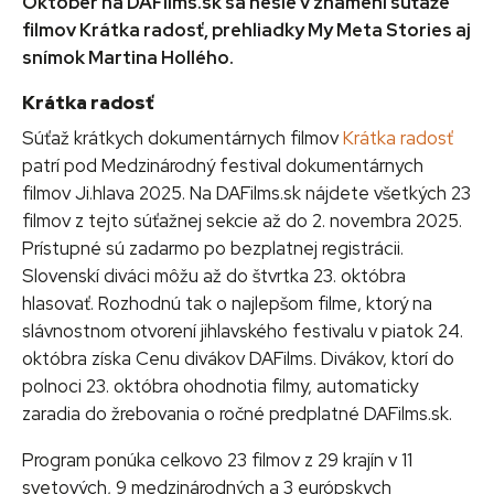
Október na DAFilms.sk sa nesie v znamení súťaže
filmov Krátka radosť, prehliadky My Meta Stories aj
snímok Martina Hollého.
Krátka radosť
Súťaž krátkych dokumentárnych filmov
Krátka radosť
patrí pod Medzinárodný festival dokumentárnych
filmov Ji.hlava 2025. Na DAFilms.sk nájdete všetkých 23
filmov z tejto súťažnej sekcie až do 2. novembra 2025.
Prístupné sú zadarmo po bezplatnej registrácii.
Slovenskí diváci môžu až do štvrtka 23. októbra
hlasovať. Rozhodnú tak o najlepšom filme, ktorý na
slávnostnom otvorení jihlavského festivalu v piatok 24.
októbra získa Cenu divákov DAFilms. Divákov, ktorí do
polnoci 23. októbra ohodnotia filmy, automaticky
zaradia do žrebovania o ročné predplatné DAFilms.sk.
Program ponúka celkovo 23 filmov z 29 krajín v 11
svetových, 9 medzinárodných a 3 európskych