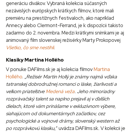
generáciu divákov. Vybraná kolekcia súčasných
nezávislých európskych krátkych filmov, ktoré mali
premiéru na prestížnych festivaloch, ako napríklad
Annecy alebo Clermont-Ferrand, je k dispozícii takisto
zadarmo do 2. novembra. Medzi krátkymi snímkami je aj
animovaný film slovenskej režisérky Marty Prokopovej
Všetko, čo sme nestihli
.
Klasiky Martina Hollého
V ponuke DAFilms.sk je aj kolekcia filmov
Martina
Hollého
. „
Režisér Martin Hollý je známy najmä vďaka
tatranskej dobrodružnej romanci o láske, žiarlivosti a
veľkom priateľstve
Medená veža
. Jeho mimoriadny
rozprávačský talent sa naplno prejavil aj v ďalších
dielach, ktoré vám prinášame v exkluzívnom výbere,
siahajúcom od dokumentárnych začiatkov, cez
psychologické a vojnové drámy, slovenský western až
po rozprávkovú klasiku,
“ uvádza DAFilms.sk
.
V kolekcii je