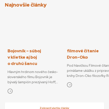
Najnovšie články
Bojovník – súboj
filmové čítanie
v klietke aj boj
Dron-Oko
o druhú šancu
Pod hlavičkou Filmové číta
prinášame ukážku z priprav
Hlavným hrdinom nového česko-
knihy Dron-Oko filozofky 
slovenského filmu Bojovník je
Javorčekovej. V knižnej edíc
bývalý šampión prezývaný Hoff,
časopisu Kino-Ikon Cinestéz
ktorý sa pokúša o návrat do sveta
onedlho vydá Slovenský fi
bojových športov. V snímke
ústav. V knihe sa autorka ve
režisérov Vojtěcha Friča a Tomáša
interdisciplinárnemu výsku
Dianišku ho stvárňuje Milan Ondrík.
dronov ako prototypu súča
Bojovník mal začiatkom júla svetovú
Zobraziť všetky články