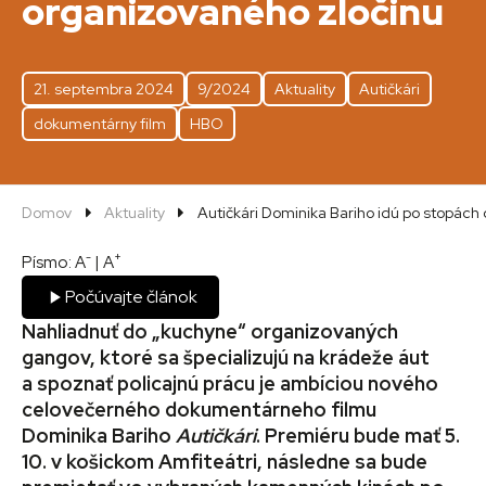
organizovaného zločinu
21. septembra 2024
9/2024
Aktuality
Autičkári
dokumentárny film
HBO
Domov
Aktuality
Autičkári Dominika Bariho idú po stopách
-
+
Písmo:
A
|
A
Počúvajte článok
Nahliadnuť do „kuchyne“ organizovaných
gangov, ktoré sa špecializujú na krádeže áut
a spoznať policajnú prácu je ambíciou nového
celovečerného dokumentárneho filmu
Dominika Bariho
Autičkári
. Premiéru bude mať 5.
10. v košickom Amfiteátri, následne sa bude