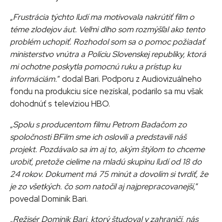
„
Frustrácia týchto ľudí ma motivovala nakrútiť film o
téme zlodejov áut. Veľmi dlho som rozmýšľal ako tento
problém uchopiť. Rozhodol som sa o pomoc požiadať
ministerstvo vnútra a Políciu Slovenskej republiky, ktorá
mi ochotne poskytla pomocnú ruku a prístup ku
informáciám.
“ dodal Bari. Podporu z Audiovizuálneho
fondu na produkciu síce nezískal, podarilo sa mu však
dohodnúť s televíziou HBO.
„
Spolu s producentom filmu Petrom Badačom zo
spoločnosti BFilm sme ich oslovili a predstavili náš
projekt. Pozdávalo sa im aj to, akým štýlom to chceme
urobiť, pretože cielime na mladú skupinu ľudí od 18 do
24 rokov. Dokument má 75 minút a dovolím si tvrdiť, že
je zo všetkých. čo som natočil aj najprepracovanejší,
“
povedal Dominik Bari.
„
Režisér Dominik Bari, ktorý študoval v zahraničí, nás