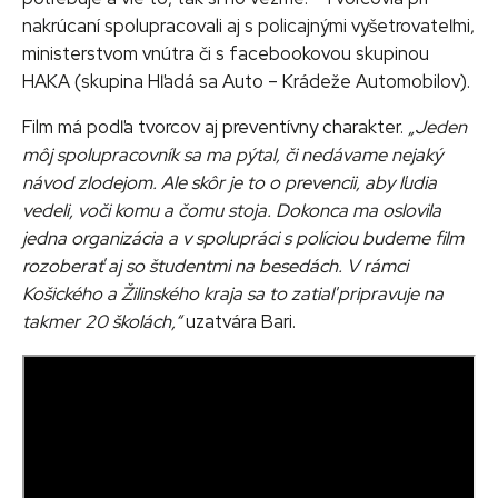
nakrúcaní spolupracovali aj s policajnými vyšetrovateľmi,
ministerstvom vnútra či s facebookovou skupinou
HAKA (skupina Hľadá sa Auto – Krádeže Automobilov).
Film má podľa tvorcov aj preventívny charakter.
„Jeden
môj spolupracovník sa ma pýtal, či nedávame nejaký
návod zlodejom. Ale skôr je to o prevencii, aby ľudia
vedeli, voči komu a čomu stoja. Dokonca ma oslovila
jedna organizácia a v spolupráci s políciou budeme film
rozoberať aj so študentmi na besedách. V rámci
Košického a Žilinského kraja sa to zatiaľ pripravuje na
takmer 20 školách,“
uzatvára Bari.