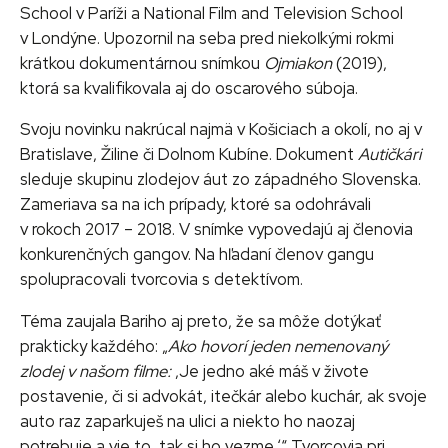
School v Paríži a National Film and Television School
v Londýne. Upozornil na seba pred niekoľkými rokmi
krátkou dokumentárnou snímkou
Ojmiakon
(2019),
ktorá sa kvalifikovala aj do oscarového súboja.
Svoju novinku nakrúcal najmä v Košiciach a okolí, no aj v
Bratislave, Žiline či Dolnom Kubíne. Dokument
Autičkári
sleduje skupinu zlodejov áut zo západného Slovenska.
Zameriava sa na ich prípady, ktoré sa odohrávali
v rokoch 2017 – 2018. V snímke vypovedajú aj členovia
konkurenčných gangov. Na hľadaní členov gangu
spolupracovali tvorcovia s detektívom.
Téma zaujala Bariho aj preto, že sa môže dotýkať
prakticky každého: „
Ako hovorí jeden nemenovaný
zlodej v našom filme:
,Je jedno aké máš v živote
postavenie, či si advokát, itečkár alebo kuchár, ak svoje
auto raz zaparkuješ na ulici a niekto ho naozaj
potrebuje a vie to, tak si ho vezme.ʻ“ Tvorcovia pri