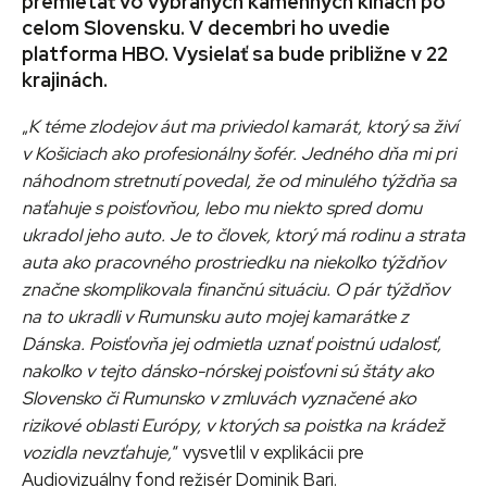
premietať vo vybraných kamenných kinách po
celom Slovensku. V decembri ho uvedie
platforma HBO. Vysielať sa bude približne v 22
krajinách.
„
K téme zlodejov áut ma priviedol kamarát, ktorý sa živí
v Košiciach ako profesionálny šofér. Jedného dňa mi pri
náhodnom stretnutí povedal, že od minulého týždňa sa
naťahuje s poisťovňou, lebo mu niekto spred domu
ukradol jeho auto. Je to človek, ktorý má rodinu a strata
auta ako pracovného prostriedku na niekoľko týždňov
značne skomplikovala finančnú situáciu. O pár týždňov
na to ukradli v Rumunsku auto mojej kamarátke z
Dánska. Poisťovňa jej odmietla uznať poistnú udalosť,
nakoľko v tejto dánsko-nórskej poisťovni sú štáty ako
Slovensko či Rumunsko v zmluvách vyznačené ako
rizikové oblasti Európy, v ktorých sa poistka na krádež
vozidla nevzťahuje,
“ vysvetlil v explikácii pre
Audiovizuálny fond režisér Dominik Bari.