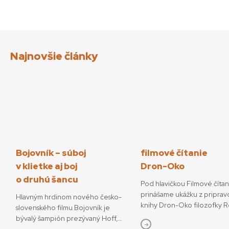
Najnovšie články
Bojovník – súboj
filmové čítanie
v klietke aj boj
Dron-Oko
o druhú šancu
Pod hlavičkou Filmové číta
prinášame ukážku z priprav
Hlavným hrdinom nového česko-
knihy Dron-Oko filozofky 
slovenského filmu Bojovník je
Javorčekovej. V knižnej edíc
bývalý šampión prezývaný Hoff,
časopisu Kino-Ikon Cinestéz