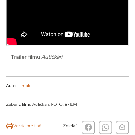
Trailer filmu
Autičkári
Autor:
mak
Záber z filmu Autičkári. FOTO: BFILM
Verzia pre tlač
Zdieľať: