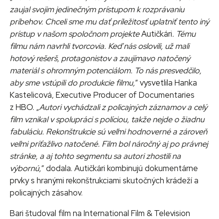
zaujal svojim jedinečným prístupom k rozprávaniu
príbehov. Chceli sme mu dať príležitosť uplatniť tento iný
prístup v našom spoločnom projekte
Autičkári
. Tému
filmu nám navrhli tvorcovia. Keď nás oslovili, už mali
hotový rešerš, protagonistov a zaujímavo natočený
materiál s ohromným potenciálom. To nás presvedčilo,
aby sme vstúpili do produkcie filmu,
“ vysvetlila Hanka
Kastelicová, Executive Producer of Documentaries
z HBO. „
Autori vychádzali z policajných záznamov a celý
film vznikal v spolupráci s políciou, takže nejde o žiadnu
fabuláciu. Rekonštrukcie sú veľmi hodnoverné a zároveň
veľmi príťažlivo natočené. Film bol náročný aj po právnej
stránke, a aj tohto segmentu sa autori zhostili na
výbornú,
“ dodala. Autičkári kombinujú dokumentárne
prvky s hranými rekonštrukciami skutočných krádeží a
policajných zásahov.
Bari študoval film na International Film & Television