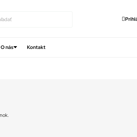
Prihl
O nás
Kontakt
ánok.