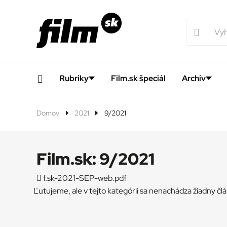
Rubriky
Film.sk špeciál
Archív
Domov
2021
9/2021
Film.sk:
9/2021
f.sk-2021-SEP-web.pdf
Ľutujeme, ale v tejto kategórii sa nenachádza žiadny čl