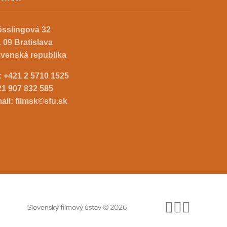
össlingová 32
 09 Bratislava
ovenská republika
.:
+421 2 5710 1525
21 907 832 585
ail:
filmsk©sfu.sk
Slovenský filmový ústav © 2026