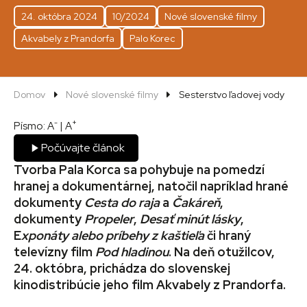
24. októbra 2024
10/2024
Nové slovenské filmy
Akvabely z Prandorfa
Palo Korec
Domov
Nové slovenské filmy
Sesterstvo ľadovej vody
-
+
Písmo:
A
|
A
Počúvajte článok
Tvorba Pala Korca sa pohybuje na pomedzí
hranej a dokumentárnej, natočil napríklad hrané
dokumenty
Cesta do raja
a
Čakáreň
,
dokumenty
Propeler
,
Desať minút lásky
,
E
xponáty alebo príbehy z kaštieľa
či hraný
televízny film
Pod hladinou
. Na deň otužilcov,
24. októbra, prichádza do slovenskej
kinodistribúcie jeho film Akvabely z Prandorfa.