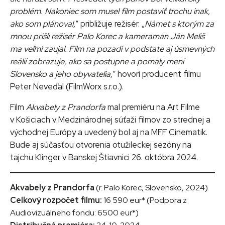
problém. Nakoniec som musel film postaviť trochu inak,
ako som plánoval,
“ približuje režisér. „
Námet s ktorým za
mnou prišli režisér Palo Korec a kameraman Ján Meliš
ma veľmi zaujal. Film na pozadí v podstate aj úsmevných
reálií zobrazuje, ako sa postupne a pomaly mení
Slovensko a jeho obyvatelia,
“ hovorí producent filmu
Peter Neveďal (FilmWorx s.r.o.).
Film
Akvabely z Prandorfa
mal premiéru na Art Filme
v Košiciach v Medzinárodnej súťaži filmov zo strednej a
východnej Európy a uvedený bol aj na MFF Cinematik.
Bude aj súčasťou otvorenia otužileckej sezóny na
tajchu Klinger v Banskej Štiavnici 26. októbra 2024.
Akvabely z Prandorfa
(r. Palo Korec, Slovensko, 2024)
Celkový rozpočet filmu:
16 590 eur* (Podpora z
Audiovizuálneho fondu: 6500 eur*)