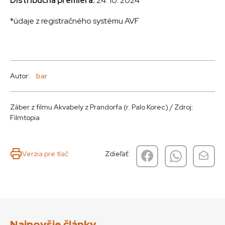
Distribučná premiéra:
24. 10. 2024
*údaje z registračného systému AVF
Autor:
bar
Záber z filmu Akvabely z Prandorfa (r. Palo Korec) / Zdroj:
Filmtopia
Verzia pre tlač
Zdieľať:
Najnovšie články