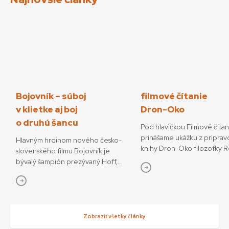
Bojovník – súboj
filmové čítanie
v klietke aj boj
Dron-Oko
o druhú šancu
Pod hlavičkou Filmové číta
prinášame ukážku z priprav
Hlavným hrdinom nového česko-
knihy Dron-Oko filozofky 
slovenského filmu Bojovník je
Javorčekovej. V knižnej edíc
bývalý šampión prezývaný Hoff,
časopisu Kino-Ikon Cinestéz
ktorý sa pokúša o návrat do sveta
onedlho vydá Slovenský fi
bojových športov. V snímke
ústav. V knihe sa autorka ve
režisérov Vojtěcha Friča a Tomáša
interdisciplinárnemu výsku
Dianišku ho stvárňuje Milan Ondrík.
dronov ako prototypu súča
Bojovník mal začiatkom júla svetovú
Zobraziť všetky články
technológií, ktoré menia o
premiéru na MFF Karlove Vary, od