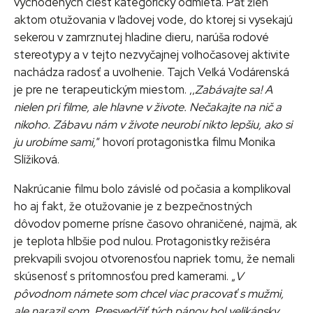
vychodených ciest kategoricky odmieta. Päť žien
aktom otužovania v ľadovej vode, do ktorej si vysekajú
sekerou v zamrznutej hladine dieru, narúša rodové
stereotypy a v tejto nezvyčajnej voľnočasovej aktivite
nachádza radosť a uvoľnenie. Tajch Veľká Vodárenská
je pre ne terapeutickým miestom. ,,
Zabávajte sa! A
nielen pri filme, ale hlavne v živote. Nečakajte na nič a
nikoho. Zábavu nám v živote neurobí nikto lepšiu, ako si
ju urobíme sami,
“ hovorí protagonistka filmu Monika
Slížiková.
Nakrúcanie filmu bolo závislé od počasia a komplikoval
ho aj fakt, že otužovanie je z bezpečnostných
dôvodov pomerne prísne časovo ohraničené, najmä, ak
je teplota hlbšie pod nulou. Protagonistky režiséra
prekvapili svojou otvorenosťou napriek tomu, že nemali
skúsenosť s prítomnosťou pred kamerami. „
V
pôvodnom námete som chcel viac pracovať s mužmi,
ale narazil som. Presvedčiť tých pánov bol velikánsky