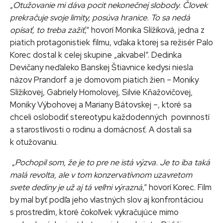
„
Otužovanie mi dáva pocit nekonečnej slobody. Človek
prekračuje svoje limity, posúva hranice. To sa nedá
opísať, to treba zažiť
,“ hovorí Monika Slížiková, jedna z
piatich protagonistiek filmu, vďaka ktorej sa režisér Palo
Korec dostal k celej skupine „akvabel“. Dedinka
Devičany neďaleko Banskej Štiavnice kedysi niesla
názov Prandorf a je domovom piatich žien – Moniky
Slížikovej, Gabriely Homolovej, Silvie Kňažovičovej,
Moniky Výbohovej a Mariany Bátovskej –, ktoré sa
chceli oslobodiť stereotypu každodenných povinností
a starostlivosti o rodinu a domácnosť. A dostali sa
k otužovaniu.
„
Pochopil som, že je to pre ne istá výzva. Je to iba taká
malá revolta, ale v tom konzervatívnom uzavretom
svete dediny je už aj tá veľmi výrazná
,“ hovorí Korec. Film
by mal byť podľa jeho vlastných slov aj konfrontáciou
s prostredím, ktoré čokoľvek vykračujúce mimo