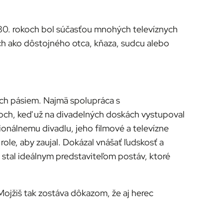
a 80. rokoch bol súčasťou mnohých televíznych
vkách ako dôstojného otca, kňaza, sudcu alebo
nych pásiem. Najmä spolupráca s
soch, keď už na divadelných doskách vystupoval
gionálnemu divadlu, jeho filmové a televízne
ole, aby zaujal. Dokázal vnášať ľudskosť a
a stal ideálnym predstaviteľom postáv, ktoré
Mojžiš tak zostáva dôkazom, že aj herec