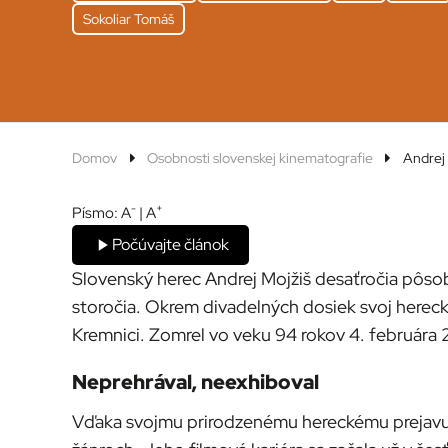
Sokoliar Tomáš
Domov
Osobnosti slovenskej kinematografie
Andrej 
-
+
Písmo:
A
|
A
Počúvajte článok
Slovenský herec Andrej Mojžiš desaťročia pôsob
storočia. Okrem divadelných dosiek svoj herecký 
Kremnici. Zomrel vo veku 94 rokov 4. februára
Neprehrával, neexhiboval
Vďaka svojmu prirodzenému hereckému prejavu a 