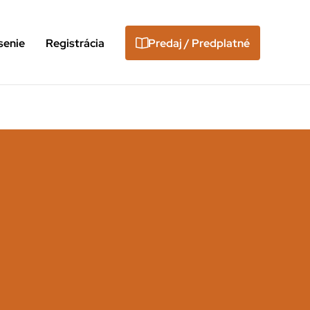
senie
Registrácia
Predaj / Predplatné