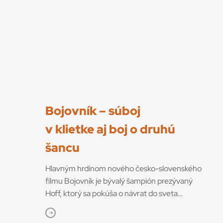
Bojovník – súboj
v klietke aj boj o druhú
šancu
Hlavným hrdinom nového česko-slovenského
filmu Bojovník je bývalý šampión prezývaný
Hoff, ktorý sa pokúša o návrat do sveta
bojových športov. V snímke režisérov Vojtěcha
Friča a Tomáša Dianišku ho stvárňuje Milan