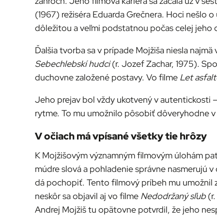
žánroch. Jeho filmová kariéra sa začala už v šes
(1967) režiséra Eduarda Grečnera. Hoci nešlo o 
dôležitou a veľmi podstatnou počas celej jeho ďa
Ďalšia tvorba sa v prípade Mojžiša niesla najmä v 
Sebechlebskí hudci
(r. Jozef Zachar, 1975). S
duchovne založené postavy. Vo filme
Let asfal
Jeho prejav bol vždy ukotvený v autentickosti –
rytme. To mu umožnilo pôsobiť dôveryhodne v rol
V očiach má vpísané všetky tie hrôzy
K Mojžišovým významným filmovým úlohám patr
múdre slová a pohladenie správne nasmerujú v ď
dá pochopiť. Tento filmový príbeh mu umožnil z
neskôr sa objavil aj vo filme
Nedodržaný sľub
(r
Andrej Mojžiš tu opätovne potvrdil, že jeho nes