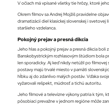
V očiach má vpísané všetky tie hrôzy, ktoré jeho
Okrem filmov sa Andrej Mojžiš pravidelne objav
dramatizácií diel klasickej slovenskej i svetove
staršieho vzdelanca.
Pokojný prejav a presná dikcia
Jeho hlas a pokojný prejav a presná dikcia bol
Banskobystrickým rozhlasovým štúdiom bola pre
len sporadicky. Aj keď nikdy netúžil po filmovej
postavy majú trvalé miesto v pamäti slovenských
hĺbku aj do zdanlivo malých postáv. Vďaka svojej
vyžarovali rešpekt, múdrosť a tichú autoritu.
Jeho filmové a televízne výkony patria k tým, 
pôsobiaci prevažne v jednom regióne môže zane