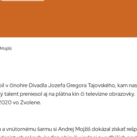
Mojžiš
il v činohre Divadla Jozefa Gregora Tajovského, kam nast
talent preniesol aj na plátna kín či televízne obrazovky.
 2020 vo Zvolene.
vnútornému šarmu si Andrej Mojžiš dokázal získať rešpek