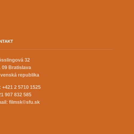
NTAKT
össlingová 32
 09 Bratislava
ovenská republika
.:
+421 2 5710 1525
21 907 832 585
ail:
filmsk©sfu.sk