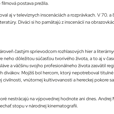
 filmová postava prežila.
oval aj v televíznych inscenáciách a rozprávkach. V 70. 
j literatúry. Diváci si ho pamätajú z inscenácií na obrazo
i zároveň častým sprievodcom rozhlasových hier a literár
 neho dôležitou súčasťou tvorivého života, a to aj v ča
 sláve a väčšinu svojho profesionálneho života zasvätil re
 divákov. Mojžiš bol hercom, ktorý nepotreboval titulné r
 civilnosti, vnútornej kultivovanosti a hereckej pokore s
ktoré nestrácajú na výpovednej hodnote ani dnes. Andrej 
chať stopu v národnej kinematografii.