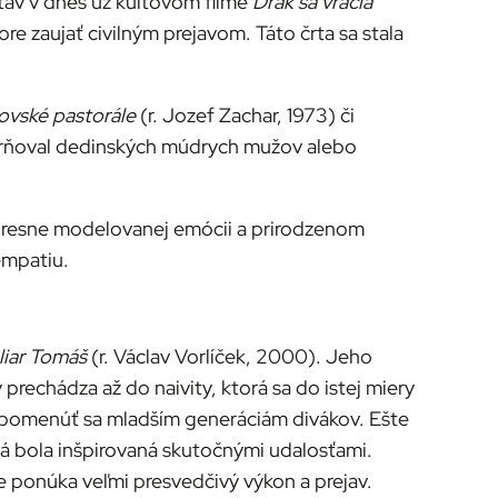
ostáv v dnes už kultovom filme
Drak sa vracia
re zaujať civilným prejavom. Táto črta sa stala
vské pastorále
(r. Jozef Zachar, 1973) či
várňoval dedinských múdrych mužov alebo
a, presne modelovanej emócii a prirodzenom
empatiu.
liar Tomáš
(r. Václav Vorlíček, 2000). Jeho
rechádza až do naivity, ktorá sa do istej miery
pripomenúť sa mladším generáciám divákov. Ešte
rá bola inšpirovaná skutočnými udalosťami.
e ponúka veľmi presvedčivý výkon a prejav.