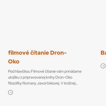
filmové čítanie Dron-
B
Oko
Pod hlavičkou Filmové čítanie vám prinášame
ukážku z pripravovanej knihy Dron-Oko
filozofky Romany Javorčekovej. V knižnej
edícii časopisu Kino-Ikon Cinestézia ju onedlho
vydá Slovenský filmový ústav. V knihe sa
autorka venuje interdisciplinárnemu výskumu