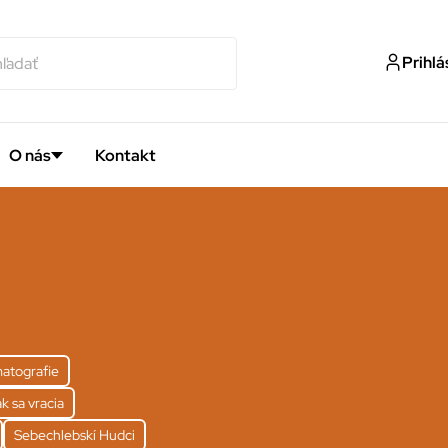
Prihlá
O nás
Kontakt
matografie
k sa vracia
Sebechlebskí Hudci