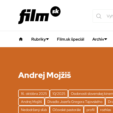
Rubriky
Film.sk špeciál
Archív
Andrej Mojžiš
16. októbra 2025
10/2025
Osobnosti slovenskej kine
Andrej Mojžiš
Divadlo Jozefa Gregora Tajovského
Dra
Nedodržaný sľub
Očovské pastorále
profil
rozhlas