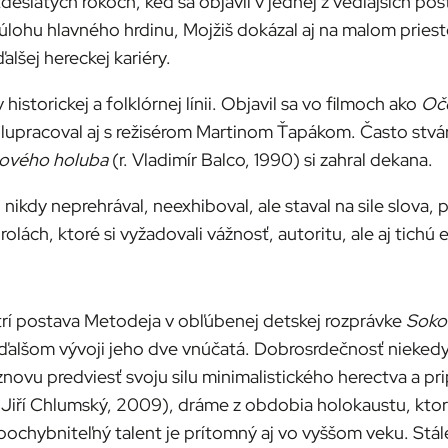
ťdesiatych rokoch, keď sa objavil v jednej z vedľajších p
úlohu hlavného hrdinu, Mojžiš dokázal aj na malom priesto
lšej hereckej kariéry.
historickej a folklórnej línii. Objavil sa vo filmoch ako
Očo
polupracoval aj s režisérom Martinom Ťapákom. Často st
tového holuba
(r. Vladimír Balco, 1990) si zahral dekana.
 nikdy neprehrával, neexhiboval, ale staval na sile slov
ách, ktoré si vyžadovali vážnosť, autoritu, ale aj tichú 
í postava Metodeja v obľúbenej detskej rozprávke
Soko
alšom vývoji jeho dve vnúčatá. Dobrosrdečnosť niekedy p
novu predviesť svoju silu minimalistického herectva a 
. Jiří Chlumský, 2009), dráme z obdobia holokaustu, kto
pochybniteľný talent je prítomný aj vo vyššom veku. Stál