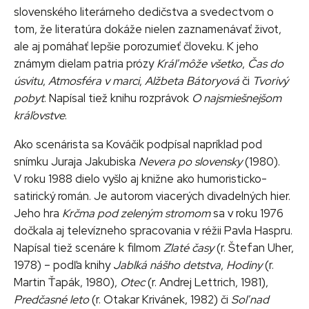
slovenského literárneho dedičstva a svedectvom o
tom, že literatúra dokáže nielen zaznamenávať život,
ale aj pomáhať lepšie porozumieť človeku. K jeho
známym dielam patria prózy
Kráľ môže všetko
,
Čas do
úsvitu
,
Atmosféra v marci
,
Alžbeta Bátoryová
či
Tvorivý
pobyt
. Napísal tiež knihu rozprávok
O najsmiešnejšom
kráľovstve
.
Ako scenárista sa Kováčik podpísal napríklad pod
snímku Juraja Jakubiska
Nevera po slovensky
(1980).
V roku 1988 dielo vyšlo aj knižne ako humoristicko-
satirický román. Je autorom viacerých divadelných hier.
Jeho hra
Krčma pod zeleným stromom
sa v roku 1976
dočkala aj televízneho spracovania v réžii Pavla Haspru.
Napísal tiež scenáre k filmom
Zlaté časy
(r. Štefan Uher,
1978) – podľa knihy
Jablká nášho detstva
,
Hodiny
(r.
Martin Ťapák, 1980),
Otec
(r. Andrej Lettrich, 1981),
Predčasné leto
(r. Otakar Krivánek, 1982) či
Soľ nad