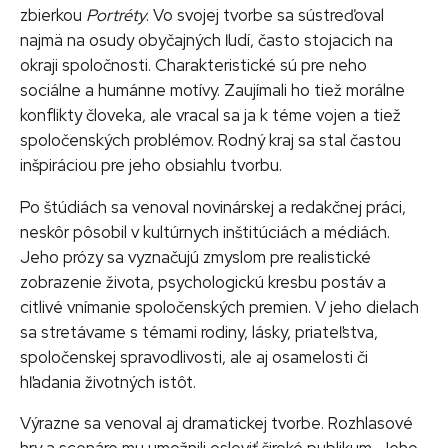
zbierkou
Portréty
. Vo svojej tvorbe sa sústreďoval
najmä na osudy obyčajných ľudí, často stojacich na
okraji spoločnosti. Charakteristické sú pre neho
sociálne a humánne motívy. Zaujímali ho tiež morálne
konflikty človeka, ale vracal sa ja k téme vojen a tiež
spoločenských problémov. Rodný kraj sa stal častou
inšpiráciou pre jeho obsiahlu tvorbu.
Po štúdiách sa venoval novinárskej a redakčnej práci,
neskôr pôsobil v kultúrnych inštitúciách a médiách.
Jeho prózy sa vyznačujú zmyslom pre realistické
zobrazenie života, psychologickú kresbu postáv a
citlivé vnímanie spoločenských premien. V jeho dielach
sa stretávame s témami rodiny, lásky, priateľstva,
spoločenskej spravodlivosti, ale aj osamelosti či
hľadania životných istôt.
Výrazne sa venoval aj dramatickej tvorbe. Rozhlasové