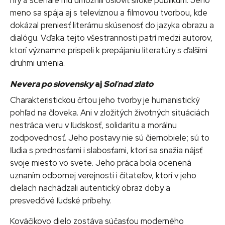
hry a scenáre mu umožnili osloviť široké publikum. Jeho
meno sa spája aj s televíznou a filmovou tvorbou, kde
dokázal preniesť literárnu skúsenosť do jazyka obrazu a
dialógu. Vďaka tejto všestrannosti patrí medzi autorov,
ktorí významne prispeli k prepájaniu literatúry s ďalšími
druhmi umenia.
Nevera po slovensky
aj
Soľ nad zlato
Charakteristickou črtou jeho tvorby je humanistický
pohľad na človeka. Ani v zložitých životných situáciách
nestráca vieru v ľudskosť, solidaritu a morálnu
zodpovednosť. Jeho postavy nie sú čiernobiele; sú to
ľudia s prednosťami i slabosťami, ktorí sa snažia nájsť
svoje miesto vo svete. Jeho práca bola ocenená
uznaním odbornej verejnosti i čitateľov, ktorí v jeho
dielach nachádzali autentický obraz doby a
presvedčivé ľudské príbehy.
Kováčikovo dielo zostáva súčasťou moderného