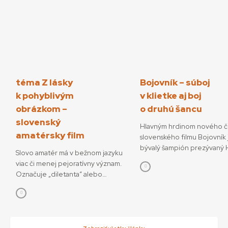
téma Z lásky
Bojovník – súboj
k pohyblivým
v klietke aj boj
obrázkom –
o druhú šancu
slovenský
Hlavným hrdinom nového č
amatérsky film
slovenského filmu Bojovník 
bývalý šampión prezývaný H
Slovo amatér má v bežnom jazyku
ktorý sa pokúša o návrat do
viac či menej pejoratívny význam.
bojových športov. V snímke
Označuje „diletanta“ alebo
režisérov Vojtěcha Friča a 
„neprofesionála“, postaveného do
Dianišku ho stvárňuje Milan 
protikladu k odborníkovi či
Bojovník mal začiatkom júla
profesionálovi. Ale pri definícii
premiéru na MFF Karlove Va
pojmu amatérsky film, o ktorom
13. júla príde aj do slovenský
bude aj tento text, je dobré sa