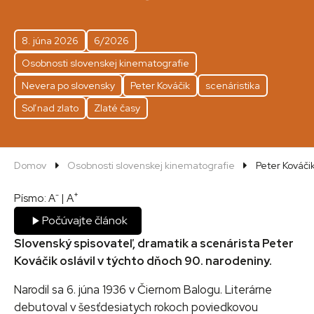
8. júna 2026
6/2026
Osobnosti slovenskej kinematografie
Nevera po slovensky
Peter Kováčik
scenáristika
Soľ nad zlato
Zlaté časy
Domov
Osobnosti slovenskej kinematografie
Peter Kováči
-
+
Písmo:
A
|
A
Počúvajte článok
Slovenský spisovateľ, dramatik a scenárista Peter
Kováčik oslávil v týchto dňoch 90. narodeniny.
Narodil sa 6. júna 1936 v Čiernom Balogu. Literárne
debutoval v šesťdesiatych rokoch poviedkovou