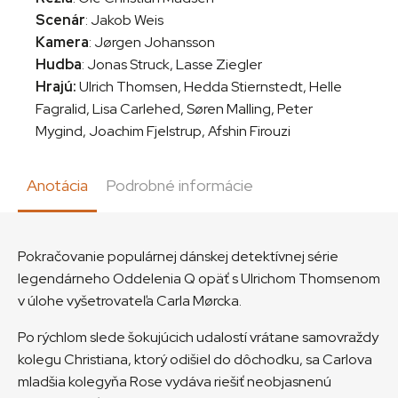
Scenár
: Jakob Weis
Kamera
: Jørgen Johansson
Hudba
: Jonas Struck, Lasse Ziegler
Hrajú:
Ulrich Thomsen, Hedda Stiernstedt, Helle
Fagralid, Lisa Carlehed, Søren Malling, Peter
Mygind, Joachim Fjelstrup, Afshin Firouzi
Anotácia
Podrobné informácie
Pokračovanie populárnej dánskej detektívnej série
legendárneho Oddelenia Q opäť s Ulrichom Thomsenom
v úlohe vyšetrovateľa Carla Mørcka.
Po rýchlom slede šokujúcich udalostí vrátane samovraždy
kolegu Christiana, ktorý odišiel do dôchodku, sa Carlova
mladšia kolegyňa Rose vydáva riešiť neobjasnenú