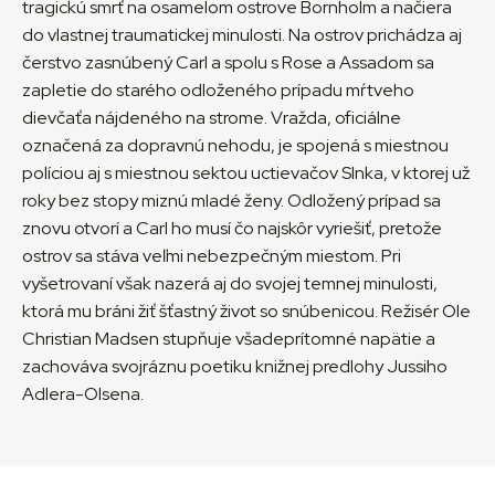
tragickú smrť na osamelom ostrove Bornholm a načiera
do vlastnej traumatickej minulosti. Na ostrov prichádza aj
čerstvo zasnúbený Carl a spolu s Rose a Assadom sa
zapletie do starého odloženého prípadu mŕtveho
dievčaťa nájdeného na strome. Vražda, oficiálne
označená za dopravnú nehodu, je spojená s miestnou
políciou aj s miestnou sektou uctievačov Slnka, v ktorej už
roky bez stopy miznú mladé ženy. Odložený prípad sa
znovu otvorí a Carl ho musí čo najskôr vyriešiť, pretože
ostrov sa stáva veľmi nebezpečným miestom. Pri
vyšetrovaní však nazerá aj do svojej temnej minulosti,
ktorá mu bráni žiť šťastný život so snúbenicou. Režisér Ole
Christian Madsen stupňuje všadeprítomné napätie a
zachováva svojráznu poetiku knižnej predlohy Jussiho
Adlera-Olsena.