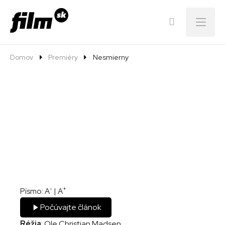
Menu
Domov
Premiéry
Nesmierny
-
+
Písmo:
A
|
A
Počúvajte článok
Réžia
: Ole Christian Madsen