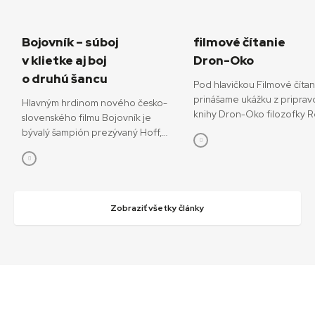
Bojovník – súboj
filmové čítanie
v klietke aj boj
Dron-Oko
o druhú šancu
Pod hlavičkou Filmové číta
prinášame ukážku z priprav
Hlavným hrdinom nového česko-
knihy Dron-Oko filozofky 
slovenského filmu Bojovník je
Javorčekovej. V knižnej edíc
bývalý šampión prezývaný Hoff,
časopisu Kino-Ikon Cinestéz
ktorý sa pokúša o návrat do sveta
onedlho vydá Slovenský fi
bojových športov. V snímke
ústav. V knihe sa autorka ve
režisérov Vojtěcha Friča a Tomáša
interdisciplinárnemu výsku
Dianišku ho stvárňuje Milan Ondrík.
dronov ako prototypu súča
Bojovník mal začiatkom júla svetovú
Zobraziť všetky články
technológií, ktoré menia o
premiéru na MFF Karlove Vary, od
sveta. Rozhodujúcu úlohu 
13. júla príde aj do slovenských kín.
podľa nej zohráva filmové v
Hoff podľa tvorcov nebojuje iba
dronov ako nástrojov so sní
o návrat do sveta, kde bol
funkciami, ktoré sa využívaj
šampiónom, ale najmä o návrat
svoj mocenský potenciál, ale
k rodine a šancu napraviť svoje
kontemplatívne účely. Med
chyby. „Nakrútiť film zo sveta MMA