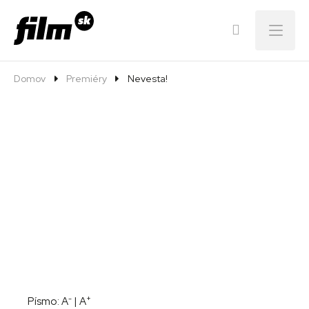
Menu
Domov
Premiéry
Nevesta!
-
+
Písmo:
A
|
A