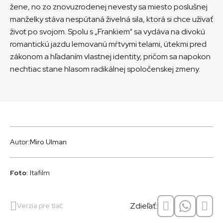
žene, no zo znovuzrodenej nevesty sa miesto poslušnej
manželky stáva nespútaná živelná sila, ktorá si chce užívať
život po svojom. Spolu s „Frankiem“ sa vydáva na divokú
romantickú jazdu lemovanú mŕtvymi telami, útekmi pred
zákonom a hľadaním vlastnej identity, pričom sa napokon
nechtiac stane hlasom radikálnej spoločenskej zmeny.
Autor:
Miro Ulman
Foto
: Itafilm
Zdieľať:
Verzia pre tlač