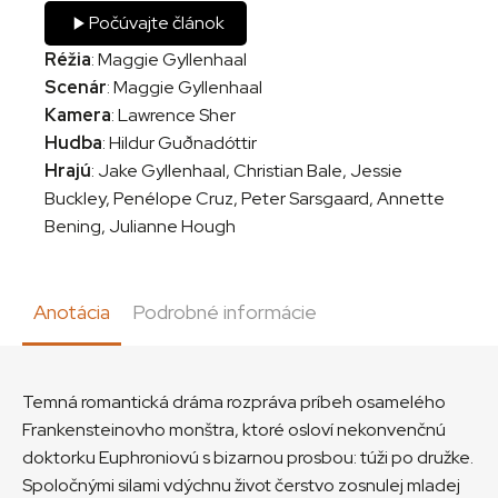
Počúvajte článok
Réžia
: Maggie Gyllenhaal
Scenár
: Maggie Gyllenhaal
Kamera
: Lawrence Sher
Hudba
: Hildur Guðnadóttir
Hrajú
: Jake Gyllenhaal, Christian Bale, Jessie
Buckley, Penélope Cruz, Peter Sarsgaard, Annette
Bening, Julianne Hough
Anotácia
Podrobné informácie
Temná romantická dráma rozpráva príbeh osamelého
Frankensteinovho monštra, ktoré osloví nekonvenčnú
doktorku Euphroniovú s bizarnou prosbou: túži po družke.
Spoločnými silami vdýchnu život čerstvo zosnulej mladej