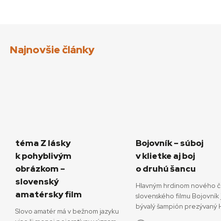
Najnovšie články
téma Z lásky
Bojovník – súboj
k pohyblivým
v klietke aj boj
obrázkom –
o druhú šancu
slovenský
Hlavným hrdinom nového č
amatérsky film
slovenského filmu Bojovník 
bývalý šampión prezývaný H
Slovo amatér má v bežnom jazyku
ktorý sa pokúša o návrat do