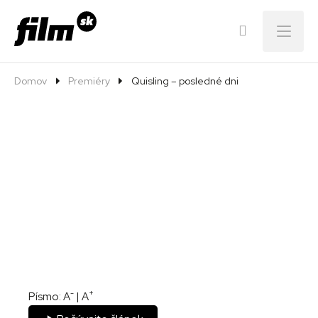
Menu
Domov
Premiéry
Quisling – posledné dni
-
+
Písmo:
A
|
A