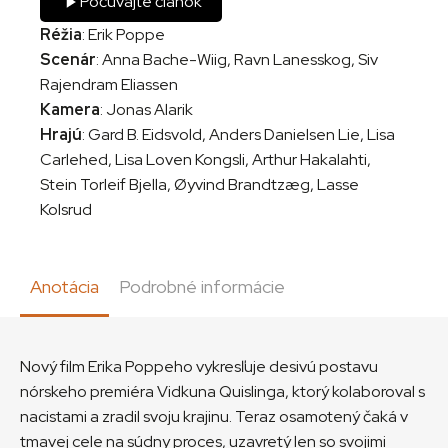
Počúvajte článok
Réžia
: Erik Poppe
Scenár
: Anna Bache-Wiig, Ravn Lanesskog, Siv
Rajendram Eliassen
Kamera
: Jonas Alarik
Hrajú
: Gard B. Eidsvold, Anders Danielsen Lie, Lisa
Carlehed, Lisa Loven Kongsli, Arthur Hakalahti,
Stein Torleif Bjella, Øyvind Brandtzæg, Lasse
Kolsrud
Anotácia
Podrobné informácie
Nový film Erika Poppeho vykresľuje desivú postavu
nórskeho premiéra Vidkuna Quislinga, ktorý kolaboroval s
nacistami a zradil svoju krajinu. Teraz osamotený čaká v
tmavej cele na súdny proces, uzavretý len so svojimi