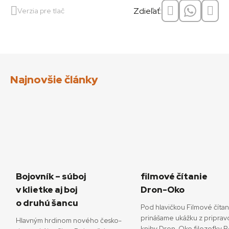
Zdieľať:
Verzia pre tlač
Najnovšie články
Bojovník – súboj
filmové čítanie
v klietke aj boj
Dron-Oko
o druhú šancu
Pod hlavičkou Filmové číta
prinášame ukážku z priprav
Hlavným hrdinom nového česko-
knihy Dron-Oko filozofky 