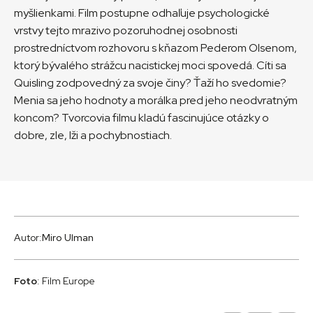
myšlienkami. Film postupne odhaľuje psychologické
vrstvy tejto mrazivo pozoruhodnej osobnosti
prostredníctvom rozhovoru s kňazom Pederom Olsenom,
ktorý bývalého strážcu nacistickej moci spovedá. Cíti sa
Quisling zodpovedný za svoje činy? Ťaží ho svedomie?
Menia sa jeho hodnoty a morálka pred jeho neodvratným
koncom? Tvorcovia filmu kladú fascinujúce otázky o
dobre, zle, lži a pochybnostiach.
Autor:
Miro Ulman
Foto
: Film Europe