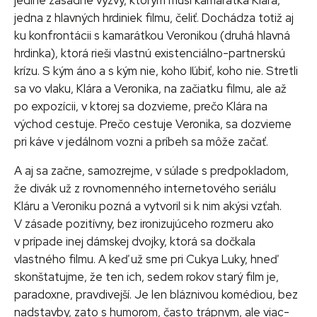
jedna z hlavných hrdiniek filmu, čeliť. Dochádza totiž aj
ku konfrontácii s kamarátkou Veronikou (druhá hlavná
hrdinka), ktorá rieši vlastnú existenciálno-partnerskú
krízu. S kým áno a s kým nie, koho ľúbiť, koho nie. Stretli
sa vo vlaku, Klára a Veronika, na začiatku filmu, ale až
po expozícii, v ktorej sa dozvieme, prečo Klára na
východ cestuje. Prečo cestuje Veronika, sa dozvieme
pri káve v jedálnom vozni a príbeh sa môže začať.
A aj sa začne, samozrejme, v súlade s predpokladom,
že divák už z rovnomenného internetového seriálu
Kláru a Veroniku pozná a vytvoril si k nim akýsi vzťah.
V zásade pozitívny, bez ironizujúceho rozmeru ako
v prípade inej dámskej dvojky, ktorá sa dočkala
vlastného filmu. A keď už sme pri Cukya Luky, hneď
skonštatujme, že ten ich, sedem rokov starý film je,
paradoxne, pravdivejší. Je len bláznivou komédiou, bez
nadstavby, zato s humorom, často trápnym, ale viac-