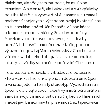
dialektom, ale vždy som mal pocit, že mu úplne
rozumiem. A nielen reči, ale i výpovedi a v
Kavej
akoby
bola iba tá reč, nie výpoveď. Milé, náramne, sú cameá
osobností spojených s východom, svojej životnej úlohy
sa tu napríklad dočkal Ján Pisančin v úlohe kňaza,
o ktorom som presvedčený, že ak by bol reálnym
človekom a nie filmovou postavou, zo srdca by
neznášal „ľudový“ humor Andera z Košíc, podobne
výrazne fungoval aj Martin Višňovský z Chiki liki tu-a
v úlohe svadobného fotografa a svoje odohrali aj
lokality, za všetky spomeňme prešovskú Christianiu.
Toto všetko rezonovalo a vzbudzovalo potešenie,
ktoré však kazil nefunkčný príbeh dookola omieľajúci
a variujúci jeden a ten istý stereotyp. Východniari sú iní,
špecifickí a v tejto špecifickosti výnimočnejší a určite si
zaslúžia svoju výnimočnosť osláviť, aj keď vo filme sa ich
inakosť javí iba ako naivita, prízemnosť, až ťapákovská