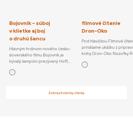
Bojovník – súboj
filmové čítanie
v klietke aj boj
Dron-Oko
o druhú šancu
Pod hlavičkou Filmové číta
prinášame ukážku z priprav
Hlavným hrdinom nového česko-
knihy Dron-Oko filozofky 
slovenského filmu Bojovník je
Javorčekovej. V knižnej edíc
bývalý šampión prezývaný Hoff,
časopisu Kino-Ikon Cinestéz
ktorý sa pokúša o návrat do sveta
onedlho vydá Slovenský fi
bojových športov. V snímke
ústav. V knihe sa autorka ve
režisérov Vojtěcha Friča a Tomáša
interdisciplinárnemu výsku
Dianišku ho stvárňuje Milan Ondrík.
dronov ako prototypu súča
Bojovník mal začiatkom júla svetovú
Zobraziť všetky články
technológií, ktoré menia o
premiéru na MFF Karlove Vary, od
sveta. Rozhodujúcu úlohu 
13. júla príde aj do slovenských kín.
podľa nej zohráva filmové v
Hoff podľa tvorcov nebojuje iba
dronov ako nástrojov so sní
o návrat do sveta, kde bol
funkciami, ktoré sa využívaj
šampiónom, ale najmä o návrat
svoj mocenský potenciál, ale
k rodine a šancu napraviť svoje