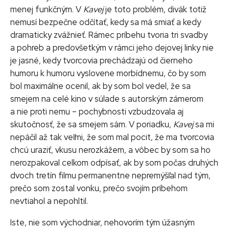
menej funkčným. V
Kavej
je toto problém, divák totiž
nemusí bezpečne odčítať, kedy sa má smiať a kedy
dramaticky zvážnieť. Rámec príbehu tvoria tri svadby
a pohreb a predovšetkým v rámci jeho dejovej linky nie
je jasné, kedy tvorcovia prechádzajú od čierneho
humoru k humoru vyslovene morbídnemu, čo by som
bol maximálne ocenil, ak by som bol vedel, že sa
smejem na celé kino v súlade s autorským zámerom
a nie proti nemu – pochybnosti vzbudzovala aj
skutočnosť, že sa smejem sám. V poriadku,
Kavej
sa mi
nepáčil až tak veľmi, že som mal pocit, že ma tvorcovia
chcú uraziť, vkusu nerozkážem, a vôbec by som sa ho
nerozpakoval celkom odpísať, ak by som počas druhých
dvoch tretín filmu permanentne nepremýšľal nad tým,
prečo som zostal vonku, prečo svojím príbehom
nevtiahol a nepohltil.
Iste, nie som východniar, nehovorím tým úžasným