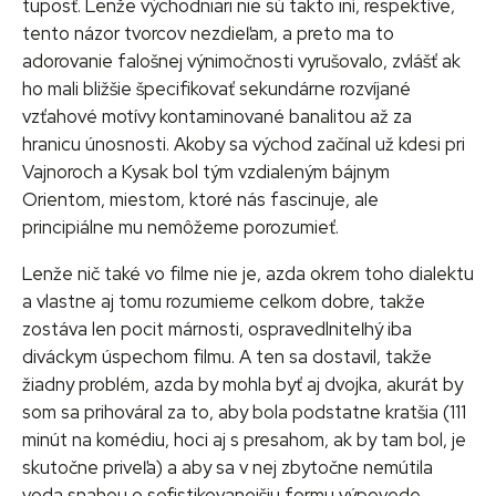
tuposť. Lenže východniari nie sú takto iní, respektíve,
tento názor tvorcov nezdieľam, a preto ma to
adorovanie falošnej výnimočnosti vyrušovalo, zvlášť ak
ho mali bližšie špecifikovať sekundárne rozvíjané
vzťahové motívy kontaminované banalitou až za
hranicu únosnosti. Akoby sa východ začínal už kdesi pri
Vajnoroch a Kysak bol tým vzdialeným bájnym
Orientom, miestom, ktoré nás fascinuje, ale
principiálne mu nemôžeme porozumieť.
Lenže nič také vo filme nie je, azda okrem toho dialektu
a vlastne aj tomu rozumieme celkom dobre, takže
zostáva len pocit márnosti, ospravedlniteľný iba
diváckym úspechom filmu. A ten sa dostavil, takže
žiadny problém, azda by mohla byť aj dvojka, akurát by
som sa prihováral za to, aby bola podstatne kratšia (111
minút na komédiu, hoci aj s presahom, ak by tam bol, je
skutočne priveľa) a aby sa v nej zbytočne nemútila
voda snahou o sofistikovanejšiu formu výpovede.