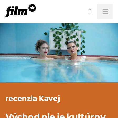
Menu
recenzia Kavej
Východ nie je kultúrny