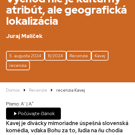
atribút, ale geografická
lokalizácia
Juraj Malíček
5. augusta 2024
8/2024
Recenzie
Kavej
recenzia
Domov
Recenzie
recenzia Kavej
-
+
Písmo:
A
|
A
Počúvajte článok
Kavej je divácky mimoriadne úspešná slovenská
komédia, vďaka Bohu za to, ľudia na ňu chodia