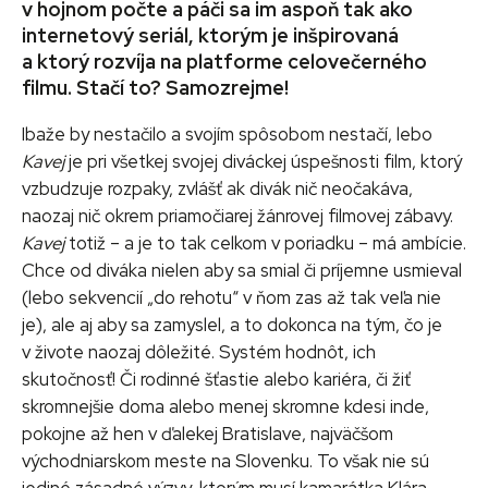
v hojnom počte a páči sa im aspoň tak ako
internetový seriál, ktorým je inšpirovaná
a ktorý rozvíja na platforme celovečerného
filmu. Stačí to? Samozrejme!
Ibaže by nestačilo a svojím spôsobom nestačí, lebo
Kavej
je pri všetkej svojej diváckej úspešnosti film, ktorý
vzbudzuje rozpaky, zvlášť ak divák nič neočakáva,
naozaj nič okrem priamočiarej žánrovej filmovej zábavy.
Kavej
totiž – a je to tak celkom v poriadku – má ambície.
Chce od diváka nielen aby sa smial či príjemne usmieval
(lebo sekvencií „do rehotu“ v ňom zas až tak veľa nie
je), ale aj aby sa zamyslel, a to dokonca na tým, čo je
v živote naozaj dôležité. Systém hodnôt, ich
skutočnosť! Či rodinné šťastie alebo kariéra, či žiť
skromnejšie doma alebo menej skromne kdesi inde,
pokojne až hen v ďalekej Bratislave, najväčšom
východniarskom meste na Slovenku. To však nie sú
jediné zásadné výzvy, ktorým musí kamarátka Klára,