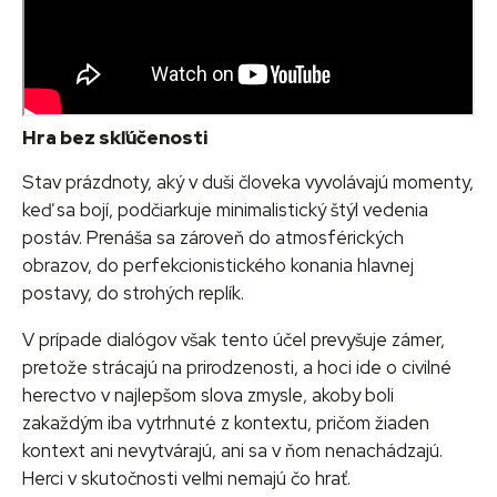
Hra bez skľúčenosti
Stav prázdnoty, aký v duši človeka vyvolávajú momenty,
keď sa bojí, podčiarkuje minimalistický štýl vedenia
postáv. Prenáša sa zároveň do atmosférických
obrazov, do perfekcionistického konania hlavnej
postavy, do strohých replík.
V prípade dialógov však tento účel prevyšuje zámer,
pretože strácajú na prirodzenosti, a hoci ide o civilné
herectvo v najlepšom slova zmysle, akoby boli
zakaždým iba vytrhnuté z kontextu, pričom žiaden
kontext ani nevytvárajú, ani sa v ňom nenachádzajú.
Herci v skutočnosti veľmi nemajú čo hrať.