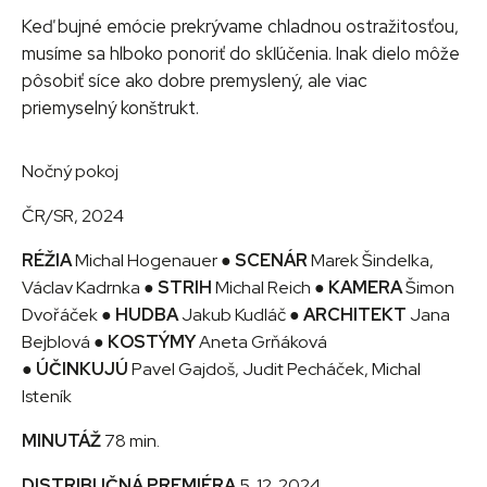
Keď bujné emócie prekrývame chladnou ostražitosťou,
musíme sa hlboko ponoriť do skľúčenia. Inak dielo môže
pôsobiť síce ako dobre premyslený, ale viac
priemyselný konštrukt.
Nočný pokoj
ČR/SR, 2024
RÉŽIA
Michal Hogenauer ●
SCENÁR
Marek Šindelka,
Václav Kadrnka ●
STRIH
Michal Reich ●
KAMERA
Šimon
Dvořáček ●
HUDBA
Jakub Kudláč ●
ARCHITEKT
Jana
Bejblová ●
KOSTÝMY
Aneta Grňáková
●
ÚČINKUJÚ
Pavel Gajdoš, Judit Pecháček, Michal
Isteník
MINUTÁŽ
78 min.
DISTRIBUČNÁ PREMIÉRA
5. 12. 2024