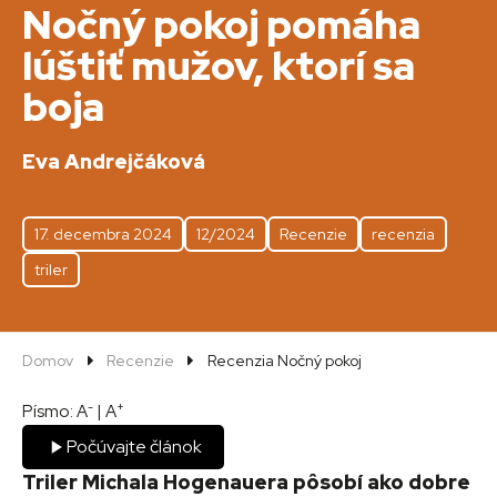
Nočný pokoj pomáha
lúštiť mužov, ktorí sa
boja
Eva Andrejčáková
17. decembra 2024
12/2024
Recenzie
recenzia
triler
Domov
Recenzie
Recenzia Nočný pokoj
-
+
Písmo:
A
|
A
Počúvajte článok
Triler Michala Hogenauera pôsobí ako dobre