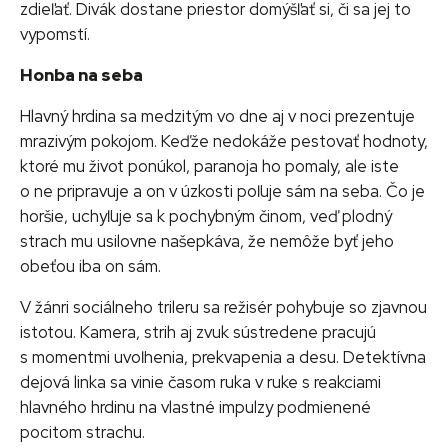
zdieľať. Divák dostane priestor domýšľať si, či sa jej to
vypomstí.
Honba na seba
Hlavný hrdina sa medzitým vo dne aj v noci prezentuje
mrazivým pokojom. Keďže nedokáže pestovať hodnoty,
ktoré mu život ponúkol, paranoja ho pomaly, ale iste
o ne pripravuje a on v úzkosti poľuje sám na seba. Čo je
horšie, uchyľuje sa k pochybným činom, veď plodný
strach mu usilovne našepkáva, že nemôže byť jeho
obeťou iba on sám.
V žánri sociálneho trileru sa režisér pohybuje so zjavnou
istotou. Kamera, strih aj zvuk sústredene pracujú
s momentmi uvoľnenia, prekvapenia a desu. Detektívna
dejová linka sa vinie časom ruka v ruke s reakciami
hlavného hrdinu na vlastné impulzy podmienené
pocitom strachu.