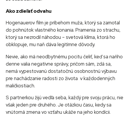
Ako zdieľať odvahu
Hogenauerov film je príbehom muža, ktorý sa zamotal
do pohnútok vlastného konania. Pramenia zo strachu,
ktorý sa nezrodil náhodou – svetová klíma, ktorá ho
obklopuje, mu naň dáva legitímne dôvody.
Nevie, ako má neodbytnému pocitu čeliť, keď sa naňho
denne valia negatívne správy, pričom sám, zdá sa,
nemá vypestovanú dostatočnú osobnostnú výbavu
pre nachádzanie radosti zo života v každodenných
maličkostiach.
S partnerkou žijú vedľa seba, každý pre svoju prácu, nie
však jeden pre druhého. Je otázkou času, kedy sa
vnútorná zmena vo vzťahu ukáže na jeho kondícii.