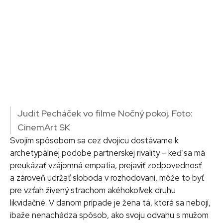
Judit Pecháček vo filme Nočný pokoj. Foto:
CinemArt SK
Svojím spôsobom sa cez dvojicu dostávame k
archetypálnej podobe partnerskej rivality – keď sa má
preukázať vzájomná empatia, prejaviť zodpovednosť
a zároveň udržať sloboda v rozhodovaní, môže to byť
pre vzťah živený strachom akéhokoľvek druhu
likvidačné. V danom prípade je žena tá, ktorá sa nebojí,
ibaže nenachádza spôsob, ako svoju odvahu s mužom