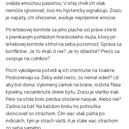
ovláda emočnou pasivitou. V istej chvíli ich však
nemôže ignorovať, čosi mu hystericky signalizujú. Zrazu
je napätý, cíti ohrozenie, eviduje nepríjemné emócie.
Pri letiskovej kontrole sa jeho plaché oči práve stretli
s prenikavým pohľadom hnedookého muža, ktorý pri
letiskovej kontrole strhol na seba pozornosť. Správa sa
konfliktne. Je to Arab či nie? Je to dôležité? Prečo sa
osopuje na colníkov?
Pocit vykoľajenia potvrdí aj ich stretnutie na toalete.
Podozrievajú sa. Žeby videl niečo, čo nemal vidieť? Už
aby bol doma. Vylomený zámok na bráne, rozbitá fľaša
kyseliny, nezamknuté dvere bytu. Zrazu je všetko inak.
Pero na stole bolo predsa otočené naopak. Alebo nie?
Začína sa báť. Na každom kroku ho pohnútka
skoncovať so strachom. Čím viac však pátra po
indíciách, tým je strach väčší. A je stále viac strachom
zo seba samého.