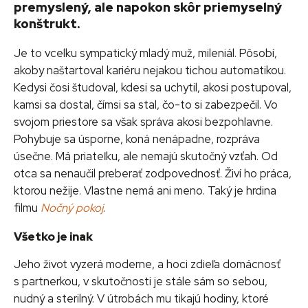
premyslený, ale napokon skôr priemyselný
konštrukt.
Je to vcelku sympatický mladý muž, mileniál. Pôsobí,
akoby naštartoval kariéru nejakou tichou automatikou.
Kedysi čosi študoval, kdesi sa uchytil, akosi postupoval,
kamsi sa dostal, čímsi sa stal, čo-to si zabezpečil. Vo
svojom priestore sa však správa akosi bezpohlavne.
Pohybuje sa úsporne, koná nenápadne, rozpráva
úsečne. Má priateľku, ale nemajú skutočný vzťah. Od
otca sa nenaučil preberať zodpovednosť. Živí ho práca,
ktorou nežije. Vlastne nemá ani meno. Taký je hrdina
filmu
Nočný pokoj
.
Všetko je inak
Jeho život vyzerá moderne, a hoci zdieľa domácnosť
s partnerkou, v skutočnosti je stále sám so sebou,
nudný a sterilný. V útrobách mu tikajú hodiny, ktoré