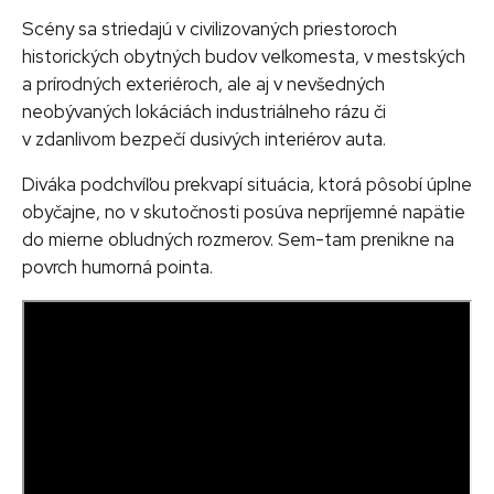
Scény sa striedajú v civilizovaných priestoroch
historických obytných budov veľkomesta, v mestských
a prírodných exteriéroch, ale aj v nevšedných
neobývaných lokáciách industriálneho rázu či
v zdanlivom bezpečí dusivých interiérov auta.
Diváka podchvíľou prekvapí situácia, ktorá pôsobí úplne
obyčajne, no v skutočnosti posúva nepríjemné napätie
do mierne obludných rozmerov. Sem-tam prenikne na
povrch humorná pointa.