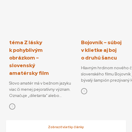
téma Z lásky
Bojovník – súboj
k pohyblivým
v klietke aj boj
obrázkom –
o druhú šancu
slovenský
Hlavným hrdinom nového č
amatérsky film
slovenského filmu Bojovník 
bývalý šampión prezývaný H
Slovo amatér má v bežnom jazyku
ktorý sa pokúša o návrat do
viac či menej pejoratívny význam.
bojových športov. V snímke
Označuje „diletanta“ alebo
režisérov Vojtěcha Friča a 
„neprofesionála“, postaveného do
Dianišku ho stvárňuje Milan 
protikladu k odborníkovi či
Bojovník mal začiatkom júla
profesionálovi. Ale pri definícii
premiéru na MFF Karlove Va
pojmu amatérsky film, o ktorom
13. júla príde aj do slovenský
bude aj tento text, je dobré sa
Zobraziť všetky články
Hoff podľa tvorcov nebojuj