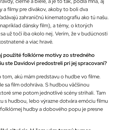
y, čierne a biele, a je to tak, podľa mňa, aj
 a filmy pre divákov, akoby to boli dva
ľadávajú zahraničnú kinematografiu ako tú našu.
 napríklad dánsky film), a témy, o ktorých
sa už točí iba okolo nej. Verím, že v budúcnosti
ostnatené a viac hravé.
 použité folklórne motívy zo stredného
u ste Davidovi predostreli pri jej spracovaní?
 o tom, akú mám predstavu o hudbe vo filme.
kde sa film odohráva. S hudbou väčšinou
ktoré sme potom jednotlivé scény strihali. Tam
ácu s hudbou, lebo výrazne dotvára emóciu filmu
 folklórnej hudby a dobového popu je presne