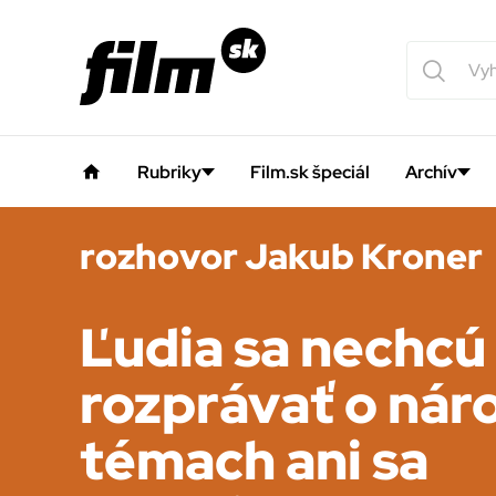
Rubriky
Film.sk špeciál
Archív
rozhovor Jakub Kroner
Ľudia sa nechcú
rozprávať o nár
témach ani sa