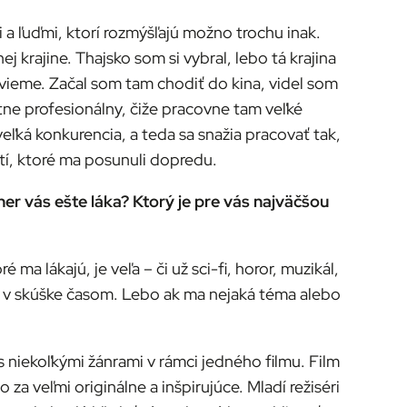
i a ľuďmi, ktorí rozmýšľajú možno trochu inak.
j krajine. Thajsko som si vybral, lebo tá krajina
nevieme. Začal som tam chodiť do kina, videl som
útne profesionálny, čiže pracovne tam veľké
veľká konkurencia, a teda sa snažia pracovať tak,
tí, ktoré ma posunuli dopredu.
ner vás ešte láka? Ktorý je pre vás najväčšou
a lákajú, je veľa – či už sci-fi, horor, muzikál,
jí v skúške časom. Lebo ak ma nejaká téma alebo
ú s niekoľkými žánrami v rámci jedného filmu. Film
 veľmi originálne a inšpirujúce. Mladí režiséri