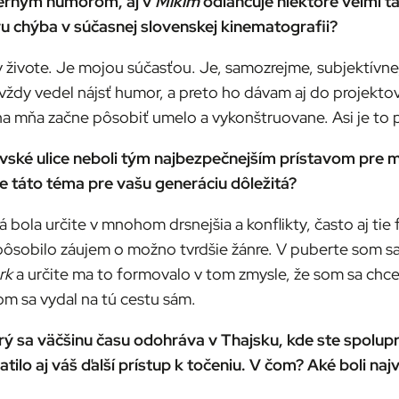
čiernym humorom, aj v
Mikim
odľahčuje niektoré veľmi 
u chýba v súčasnej slovenskej kinematografii?
 v živote. Je mojou súčasťou. Je, samozrejme, subjektívne
 vždy vedel nájsť humor, a preto ho dávam aj do projektov
na mňa začne pôsobiť umelo a vykonštruovane. Asi je to
avské ulice neboli tým najbezpečnejším prístavom pre 
 Je táto téma pre vašu generáciu dôležitá?
á bola určite v mnohom drsnejšia a konflikty, často aj tie
spôsobilo záujem o možno tvrdšie žánre. V puberte som s
rk
a určite ma to formovalo v tom zmysle, že som sa chcel
m sa vydal na tú cestu sám.
orý sa väčšinu času odohráva v Thajsku, kde ste spolup
ilo aj váš ďalší prístup k točeniu. V čom? Aké boli na