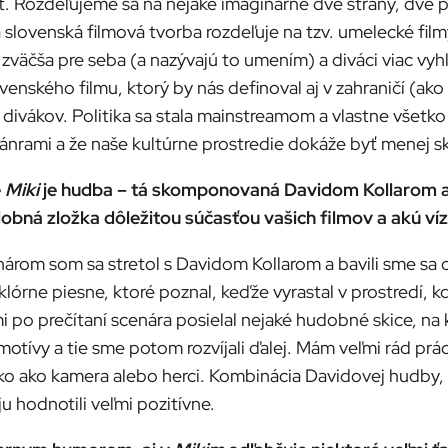
ozdeľujeme sa na nejaké imaginárne dve strany, dve pravd
 slovenská filmová tvorba rozdeľuje na tzv. umelecké filmy
zväčša pre seba (a nazývajú to umením) a diváci viac vyh
ovenského filmu, ktorý by nás definoval aj v zahraničí (ako
divákov. Politika sa stala mainstreamom a vlastne všetko 
nrami a že naše kultúrne prostredie dokáže byť menej sk
e
Miki
je hudba – tá skomponovaná Davidom Kollarom aj
bná zložka dôležitou súčasťou vašich filmov a akú vízi
nárom som sa stretol s Davidom Kollarom a bavili sme sa
órne piesne, ktoré poznal, keďže vyrastal v prostredí, 
 po prečítaní scenára posielal nejaké hudobné skice, na 
motívy a tie sme potom rozvíjali ďalej. Mám veľmi rád pr
o ako kamera alebo herci. Kombinácia Davidovej hudby,
ju hodnotili veľmi pozitívne.