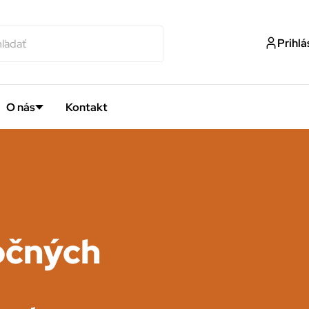
Prihlá
O nás
Kontakt
očných