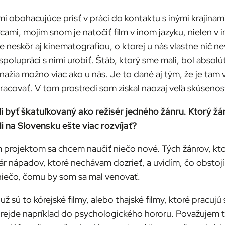
mi obohacujúce prísť v práci do kontaktu s inými krajinam
ami, mojím snom je natočiť film v inom jazyku, nielen v ine
le neskôr aj kinematografiou, o ktorej u nás vlastne nič 
spolupráci s nimi urobiť. Štáb, ktorý sme mali, bol absol
nažia možno viac ako u nás. Je to dané aj tým, že je tam 
racovať. V tom prostredí som získal naozaj veľa skúsenos
li byť škatuľkovaný ako režisér jedného žánru. Ktorý žá
 na Slovensku ešte viac rozvíjať?
projektom sa chcem naučiť niečo nové. Tých žánrov, ktoré m
 pár nápadov, ktoré nechávam dozrieť, a uvidím, čo obsto
o niečo, čomu by som sa mal venovať.
 už sú to kórejské filmy, alebo thajské filmy, ktoré pracuj
jde napríklad do psychologického hororu. Považujem to za