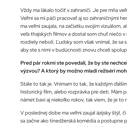
Vždy ma lákalo točiť v zahraničí. Je pre mňa veľ
Veľmi sa mi páči pracovať aj so zahraničnými herc
ma veľmi zaujala, na začiatku svojím vizuálom, a
veľa thajských filmov a dostal som chuť niečo v 
rozdiely neboli. Ľudsky som však vnímal, že sa s
aby ste s nimi v budúcnosti znovu chceli spolup
Pred pár rokmi ste povedali, že by ste nechce
výzvou? A ktorý by možno mladí režiséri mohli
Stále to tak je. Vnímam to tak, že každým ďalším 
historický film, alebo rozprávka pre deti. Mám
námet baví aj niekoľko rokov, tak viem, že je t
V poslednej dobe ma veľmi zaujal ázijsky štýl, či
sa začne ako tínedžerská komédia a postupne pre