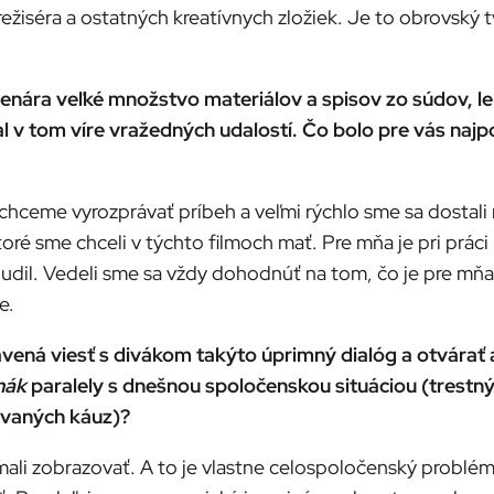
 režiséra a ostatných kreatívnych zložiek. Je to obrovský 
 scenára veľké množstvo materiálov a spisov zo súdov, 
 v tom víre vražedných udalostí. Čo bolo pre vás najpo
 chceme vyrozprávať príbeh a veľmi rýchlo sme sa dostali
toré sme chceli v týchto filmoch mať. Pre mňa je pri prá
nenudil. Vedeli sme sa vždy dohodnúť na tom, čo je pre mňa 
e.
vená viesť s divákom takýto úprimný dialóg a otvárať 
nák
paralely s dnešnou spoločenskou situáciou (trestný
ovaných káuz)?
ali zobrazovať. A to je vlastne celospoločenský problém