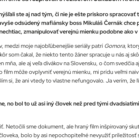
mýšľali ste aj nad tým, či nie je ešte priskoro spracova
navyše odsúdený mafiánsky boss Mikuláš Černák chce p
eď nechtiac, zmanipulovať verejnú mienku podobne ako v
v, medzi moje najobľúbenejšie seriály patrí
Gomora
, kto
skôr som čakal, že niekto tento žáner spracuje u nás aj skô
n mňa, ale aj veľa divákov na Slovensku, o čom svedčia aj
 film môže ovplyvniť verejnú mienku, mi prídu veľmi naivn
ím si, že ani vtedy to vlastne nefungovalo. Ja verím, že 
 no bol to už asi iný človek než pred tými dvadsiatimi r
ť. Netočili sme dokument, ale hraný film inšpirovaný skut
loveka, bolo by asi nepochopiteľné nevyužiť príležitosť s