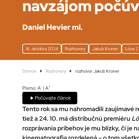
navzájom počúv
Daniel Hevier ml.
16. októbra 2024
Rozhovory
Jakub Kroner
Lóve 2
Domov
Rozhovory
rozhovor Jakub Kroner
-
+
Písmo:
A
|
A
Počúvajte článok
Tento rok sa mu nahromadili zaujímavé rež
tiež a 24. 10. má distribučnú premiéru
Ló
rozprávania príbehov je mu blízky, či je
kinematografia rozdelená – o tom všetk