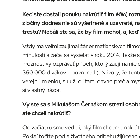
Keď ste dostali ponuku nakrútiť film
Miki
, roz
zločiny dodnes nie sú vyšetrené a uzavreté, 
trestu? Nebáli ste sa, že by film mohol, aj k
Vždy ma veľmi zaujímal žáner mafiánskych filmo
minulosti a začal sa vysielať v roku 2014. Takže 
možnosť vyrozprávať príbeh, ktorý zaujíma niele
360 000 divákov – pozn. red.). Názory, že tento
verejnú mienku, sú už, dúfam, dávno preč a mysl
si vlastný názor.
Vy ste sa s Mikulášom Černákom stretli osobne,
ste chceli nakrútiť?
Od začiatku sme vedeli, aký film chceme nakrúti
Pokiaľ točíte podľa životného príbehu žijúceho č