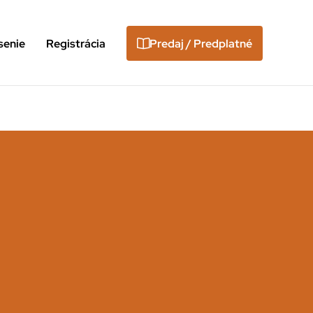
senie
Registrácia
Predaj / Predplatné