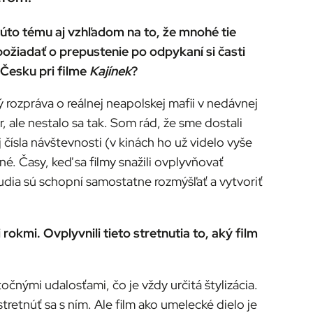
ť túto tému aj vzhľadom na to, že mnohé tie
ožiadať o prepustenie po odpykaní si časti
 Česku pri filme
Kajínek
?
rý rozpráva o reálnej neapolskej mafii v nedávnej
r, ale nestalo sa tak. Som rád, že sme dostali
 čísla návštevnosti (v kinách ho už videlo vyše
é. Časy, keď sa filmy snažili ovplyvňovať
ľudia sú schopní samostatne rozmýšľať a vytvoriť
okmi. Ovplyvnili tieto stretnutia to, aký film
očnými udalosťami, čo je vždy určitá štylizácia.
tretnúť sa s ním. Ale film ako umelecké dielo je