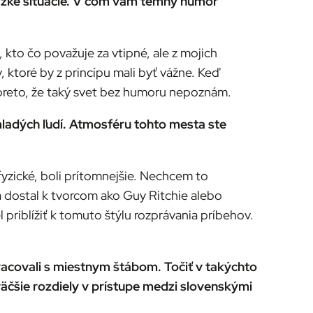
ťažké situácie. V čom vám temný humor
, kto čo považuje za vtipné, ale z mojich
, ktoré by z princípu mali byť vážne. Keď
 preto, že taký svet bez humoru nepoznám.
mladých ľudí. Atmosféru tohto mesta ste
 fyzické, boli prítomnejšie. Nechcem to
a dostal k tvorcom ako Guy Ritchie alebo
 priblížiť k tomuto štýlu rozprávania príbehov.
racovali s miestnym štábom. Točiť v takýchto
jväčšie rozdiely v prístupe medzi slovenskými