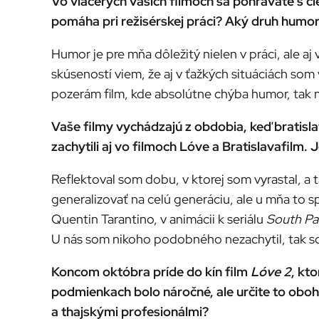
Vo viacerých vašich filmoch sa pohrávate s 
pomáha pri režisérskej práci? Aký druh humor
Humor je pre mňa dôležitý nielen v práci, ale aj
skúseností viem, že aj v ťažkých situáciách som
pozerám film, kde absolútne chýba humor, tak 
Vaše filmy vychádzajú z obdobia, keď bratisl
zachytili aj vo filmoch Lóve a Bratislavafilm.
Reflektoval som dobu, v ktorej som vyrastal, a t
generalizovať na celú generáciu, ale u mňa to 
Quentin Tarantino, v animácii k seriálu
South Pa
U nás som nikoho podobného nezachytil, tak so
Koncom októbra príde do kín film
Lóve 2
, kt
podmienkach bolo náročné, ale určite to obohat
a thajskými profesionálmi?