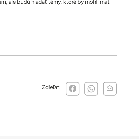
ium, ale budú hľadať témy, ktoré by mohli mať
Zdieľať: