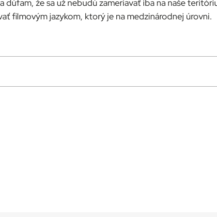
 a dúfam, že sa už nebudú zameriavať iba na naše teritór
ávať filmovým jazykom, ktorý je na medzinárodnej úrovni.