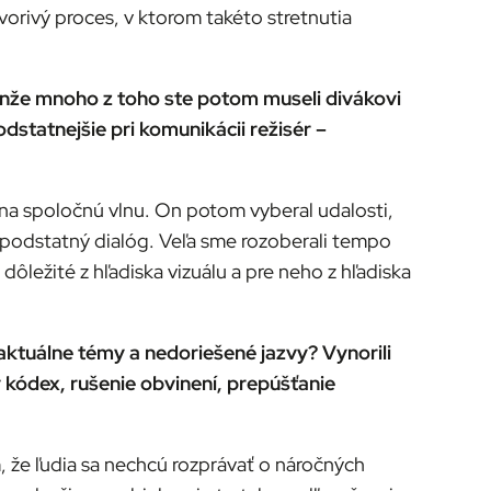
tvorivý proces, v ktorom takéto stretnutia
lenže mnoho z toho ste potom museli divákovi
dstatnejšie pri komunikácii režisér –
 na spoločnú vlnu. On potom vyberal udalosti,
ci podstatný dialóg. Veľa sme rozoberali tempo
dôležité z hľadiska vizuálu a pre neho z hľadiska
aktuálne témy a nedoriešené jazvy? Vynorili
 kódex, rušenie obvinení, prepúšťanie
, že ľudia sa nechcú rozprávať o náročných