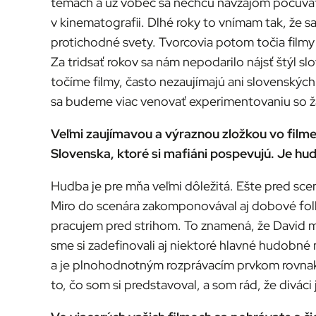
témach a už vôbec sa nechcú navzájom počúvať. R
v kinematografii. Dlhé roky to vnímam tak, že sa
protichodné svety. Tvorcovia potom točia filmy 
Za tridsať rokov sa nám nepodarilo nájsť štýl sl
točíme filmy, často nezaujímajú ani slovenských 
sa budeme viac venovať experimentovaniu so žá
Veľmi zaujímavou a výraznou zložkou vo film
Slovenska, ktoré si mafiáni pospevujú. Je hudo
Hudba je pre mňa veľmi dôležitá. Ešte pred sce
Miro do scenára zakomponovával aj dobové folkl
pracujem pred strihom. To znamená, že David mi
sme si zadefinovali aj niektoré hlavné hudobné 
a je plnohodnotným rozprávacím prvkom rovnak
to, čo som si predstavoval, a som rád, že diváci 