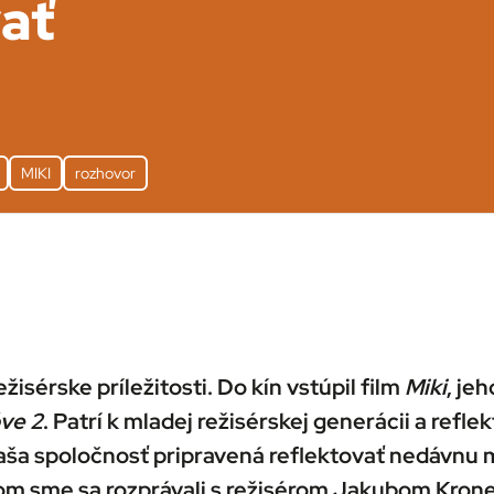
ať
MIKI
rozhovor
isérske príležitosti. Do kín vstúpil film
Miki
, je
ve 2
. Patrí k mladej režisérskej generácii a reflek
 naša spoločnosť pripravená reflektovať nedávnu 
om sme sa rozprávali s režisérom Jakubom Kron