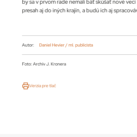
by sa v prvom rade nemali báť skúšať nové veci
presah aj do iných krajín, a budú ich aj spracov
Autor:
Daniel Hevier / ml. publicista
Foto: Archív J. Kronera
Verzia pre tlač