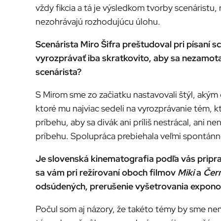
vždy fikcia a tá je výsledkom tvorby scenáristu,
nezohrávajú rozhodujúcu úlohu.
Scenárista Miro Šifra preštudoval pri písaní
vyrozprávať iba skratkovito, aby sa nezamotal
scenárista?
S Mirom sme zo začiatku nastavovali štýl, akým
ktoré mu najviac sedeli na vyrozprávanie tém, k
príbehu, aby sa divák ani príliš nestrácal, ani 
príbehu. Spolupráca prebiehala veľmi spontánn
Je slovenská kinematografia podľa vás pripra
sa vám pri režírovaní oboch filmov
Miki
a
Čer
odsúdených, prerušenie vyšetrovania expon
Počul som aj názory, že takéto témy by sme nem