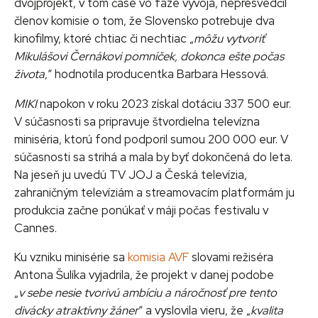
dvojprojekt, v tom čase vo fáze vývoja, nepresvedčil
členov komisie o tom, že Slovensko potrebuje dva
kinofilmy, ktoré chtiac či nechtiac „
môžu vytvoriť
Mikulášovi Černákovi pomníček, dokonca ešte počas
života,
“ hodnotila producentka Barbara Hessová.
MIKI
napokon v roku 2023 získal dotáciu 337 500 eur.
V súčasnosti sa pripravuje štvordielna televízna
miniséria, ktorú fond podporil sumou 200 000 eur. V
súčasnosti sa strihá a mala by byť dokončená do leta.
Na jeseň ju uvedú TV JOJ a Česká televízia,
zahraničným televíziám a streamovacím platformám ju
produkcia začne ponúkať v máji počas festivalu v
Cannes.
Ku vzniku minisérie sa
komisia AVF
slovami režiséra
Antona Šulíka vyjadrila, že projekt v danej podobe
„
v sebe nesie tvorivú ambíciu a náročnosť pre tento
divácky atraktívny žáner
“ a vyslovila vieru, že „
kvalita