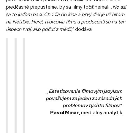
predčasné prepustenie, by sa filmy točiť nemali. „
No asi
sa to ľuďom páči. Chodia do kina a prvý diel je už hitom
na Netflixe. Herci, tvorcovia filmu a producenti sú na ten
úspech hrdí, ako počuť z médií,
“ dodáva.
„
Estetizovanie filmovým jazykom
považujem za jeden zo zásadných
problémov týchto filmov.
“
Pavol Minár
, mediálny analytik