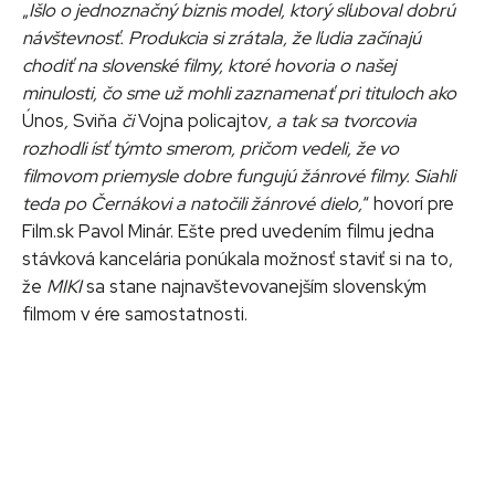
„
Išlo o jednoznačný biznis model, ktorý sľuboval dobrú
návštevnosť. Produkcia si zrátala, že ľudia začínajú
chodiť na slovenské filmy, ktoré hovoria o našej
minulosti, čo sme už mohli zaznamenať pri tituloch ako
Únos
,
Sviňa
či
Vojna policajtov
, a tak sa tvorcovia
rozhodli ísť týmto smerom, pričom vedeli, že vo
filmovom priemysle dobre fungujú žánrové filmy. Siahli
teda po Černákovi a natočili žánrové dielo,
“ hovorí pre
Film.sk Pavol Minár. Ešte pred uvedením filmu jedna
stávková kancelária ponúkala možnosť staviť si na to,
že
MIKI
sa stane najnavštevovanejším slovenským
filmom v ére samostatnosti.