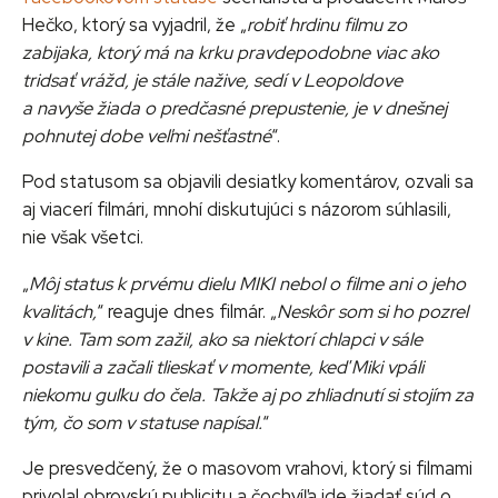
Hečko, ktorý sa vyjadril, že „
robiť hrdinu filmu zo
zabijaka, ktorý má na krku pravdepodobne viac ako
tridsať vrážd, je stále nažive, sedí v Leopoldove
a navyše žiada o predčasné prepustenie, je v dnešnej
pohnutej dobe veľmi nešťastné
“.
Pod statusom sa objavili desiatky komentárov, ozvali sa
aj viacerí filmári, mnohí diskutujúci s názorom súhlasili,
nie však všetci.
„
Môj status k prvému dielu
MIKI
nebol o filme ani o jeho
kvalitách,
“ reaguje dnes filmár. „
Neskôr som si ho pozrel
v kine. Tam som zažil, ako sa niektorí chlapci v sále
postavili a začali tlieskať v momente, keď Miki vpáli
niekomu guľku do čela. Takže aj po zhliadnutí si stojím za
tým, čo som v statuse napísal.
“
Je presvedčený, že o masovom vrahovi, ktorý si filmami
privolal obrovskú publicitu a čochvíľa ide žiadať súd o