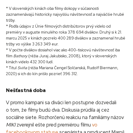
* V slovenských kinách oba filmy dokopy v súčasnosti
zaznamenávajú historicky najvyššiu návštevnosť a najväčšie hrubé
tržby.
* Podľa údajov z Únie filmových distribútorov prvý videlo od
premiéry v auguste minulého roka 378 694 divákov. Druhý si k 21.
marcu 2025 v kinách pozrelo 400 289 divákov a zaznamenal hrubé
tržby vo výške 3 263 349 eur.
* V počte divákov dosiahol viac ako 400-tisícovú návštevnosť iba
film
Bathory
(réžia Juraj Jakubisko, 2008), ktorý v slovenských
kinách videlo 432 300 ľudí.
* Titul
Sviňa
(réžia Mariana Čengel Solčanská, Rudolf Biermann,
2020) si ich do kín prišlo pozrieť 396 312.
Nešťastná doba
V promo kampani sa diváci len postupne dozvedali
o tom, že filmy budú dva. Diskusia prúdila aj cez
sociálne siete. Rozhorčenú reakciu na familiárny názov
MIKI
zverejnil ešte pred premiérou filmu
vo
facebookovom statuse
scenárista a producent Maroš