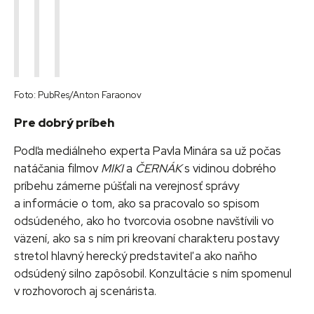
Foto: PubRes/Anton Faraonov
Pre dobrý príbeh
Podľa mediálneho experta Pavla Minára sa už počas
natáčania filmov
MIKI
a
ČERNÁK
s vidinou dobrého
príbehu zámerne púšťali na verejnosť správy
a informácie o tom, ako sa pracovalo so spisom
odsúdeného, ako ho tvorcovia osobne navštívili vo
väzení, ako sa s ním pri kreovaní charakteru postavy
stretol hlavný herecký predstaviteľ a ako naňho
odsúdený silno zapôsobil. Konzultácie s ním spomenul
v rozhovoroch aj scenárista.