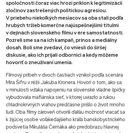
spoločnosti čoraz viac hrozí príklon k legitimizácii
zločinov zastrešených politickou agresiou.
V priebehu niekoľkých mesiacov sa oba stali podľa
hrubých tržieb komerčne najúspešnejšími titulmi
v dejinách slovenského filmu v ére samostatnosti.
Pozreli sme sa na ich kampaň, prínos a mediálny
dosah. Boli sme zvedaví, čo vniesli do širšej
diskusie, ako ich prijali odborníci a kedy môžeme
hovoriť o zneužívaní umenia.
Filmový príbeh v dvoch častiach vznikol podľa scenára
Mira Šifru v réžii Jakuba Kronera. Hovorí o tom, ako sa
v minulosti vďaka napojeniu na slovenské vládne špičky
vybudovala mafiánska sieť, v ktorej uviazlo a rukou
chladnokrvných vrahov predčasne prišlo o život mnoho
ľudí. Oba filmy zároveň otvorili ďalšiu možnosť vracať sa
k žijúcej osobe voľakedajšieho kráľa banskobystrického
podsvetia Mikuláša Černáka ako predobrazu hlavnej