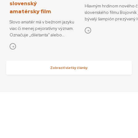
slovenský
Hlavným hrdinom nového č
amatérsky film
slovenského filmu Bojovník 
bývalý šampión prezývaný H
Slovo amatér má v bežnom jazyku
ktorý sa pokúša o návrat do
viac či menej pejoratívny význam.
bojových športov. V snímke
Označuje „diletanta“ alebo
režisérov Vojtěcha Friča a 
„neprofesionála“, postaveného do
Dianišku ho stvárňuje Milan 
protikladu k odborníkovi či
Bojovník mal začiatkom júla
profesionálovi. Ale pri definícii
premiéru na MFF Karlove Va
pojmu amatérsky film, o ktorom
13. júla príde aj do slovenský
bude aj tento text, je dobré sa
Zobraziť všetky články
Hoff podľa tvorcov nebojuj
pozrieť na pôvodný význam tohto
o návrat do sveta, kde bol
slova. Vychádza z latinského amator
šampiónom, ale najmä o náv
(„milovník“, „ten, kto miluje“),
k rodine a šancu napraviť s
odvodeného od slovesa amare –
chyby. „Nakrútiť film zo sv
milovať. Do francúzštiny prešlo ako
nie je len o súbojoch v klie
amateur, odkiaľ sa rozšírilo do
to o príbehoch, ktoré sa za
väčšiny európskych jazykov vrátane
skrývajú – o pádoch, víťazst
slovenčiny. Z tohto pohľadu je
bojovnosti aj slabosti. Verím
amatér človek, ktorý niečo robí
Bojovník môže mať pre div
z lásky. Napríklad film. Krásne o
podobnú silu ako film Päste