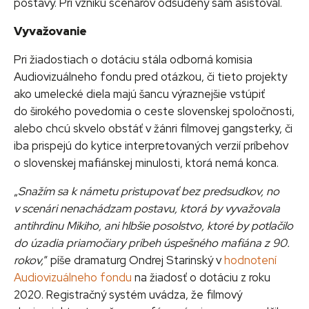
postavy. Pri vzniku scenárov odsúdený sám asistoval.
Vyvažovanie
Pri žiadostiach o dotáciu stála odborná komisia
Audiovizuálneho fondu pred otázkou, či tieto projekty
ako umelecké diela majú šancu výraznejšie vstúpiť
do širokého povedomia o ceste slovenskej spoločnosti,
alebo chcú skvelo obstáť v žánri filmovej gangsterky, či
iba prispejú do kytice interpretovaných verzií príbehov
o slovenskej mafiánskej minulosti, ktorá nemá konca.
„
Snažím sa k námetu pristupovať bez predsudkov, no
v scenári nenachádzam postavu, ktorá by vyvažovala
antihrdinu Mikiho, ani hlbšie posolstvo, ktoré by potlačilo
do úzadia priamočiary príbeh úspešného mafiána z 90.
rokov,
“ píše dramaturg Ondrej Starinský v
hodnotení
Audiovizuálneho fondu
na žiadosť o dotáciu z roku
2020. Registračný systém uvádza, že filmový