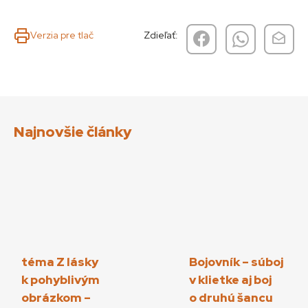
Verzia pre tlač
Zdieľať:
Najnovšie články
téma Z lásky
Bojovník – súboj
k pohyblivým
v klietke aj boj
obrázkom –
o druhú šancu