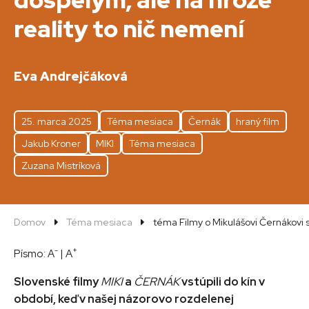
dospelým, ale na hrôze
reality to nič nemení
Eva Andrejčáková
25. marca 2025
Téma mesiaca
Černák
hraný film
Jakub Kroner
MIKI
Téma mesiaca
Zuzana Mistríková
Domov
Téma mesiaca
téma Filmy o Mikulášovi Černákovi 
-
+
Písmo:
A
|
A
Slovenské filmy
MIKI
a
ČERNÁK
vstúpili do kín v
období, keď v našej názorovo rozdelenej