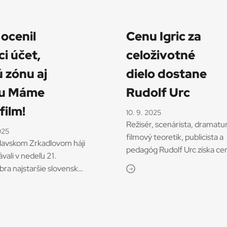
 ocenil
Cenu Igric za
ci účet,
celoživotné
 zónu aj
dielo dostane
hu Máme
Rudolf Urc
film!
10. 9. 2025
Režisér, scenárista, dramatu
025
filmový teoretik, publicista a
slavskom Zrkadlovom háji
pedagóg Rudolf Urc získa ce
vali v nedeľu 21.
Igric za celoživotný prínos
ra najstaršie slovenské
audiovízii. Odovzdajú mu ju n
zuálne ceny Igric už po
slávnostnom vyhlasovaní 36.
. „Nominované diela
ročníka najstaršej slovenskej
 bohatstvom nastolených
filmovej ceny Igric 21.
ôznorodosťou ich
septembra v bratislavskom