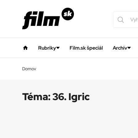
Rubriky
Film.sk špeciál
Archív
Domov
Téma:
36. Igric