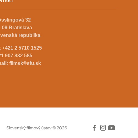
NTAKT
össlingová 32
 09 Bratislava
ovenská republika
.:
+421 2 5710 1525
21 907 832 585
ail:
filmsk©sfu.sk
Slovenský filmový ústav © 2026