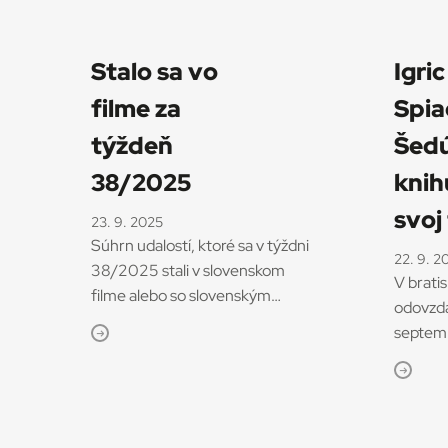
Stalo sa vo
Igric
filme za
Spia
týždeň
Šedú
38/2025
kni
svoj 
23. 9. 2025
Súhrn udalostí, ktoré sa v týždni
22. 9. 2
38/2025 stali v slovenskom
V brati
filme alebo so slovenským
odovzdá
filmom súvisia. V pondelok 15.
septemb
septembra sa v Piešťanoch
audiovi
skončil 20. ročník
36. raz
Medzinárodného filmového
zaujali
festivalu Cinematik. Uviedol
tém a r
takmer 100 celovečerných