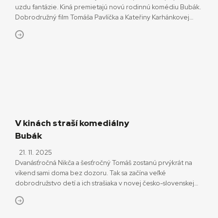
uzdu fantázie. Kiná premietajú novú rodinnú komédiu Bubák.
Dobrodružný film Tomáša Pavlíčka a Kateřiny Karhánkovej
varíruje na hranici hororu, v ktorom záhadný bubák spod
postele prerastá ako deti, tak aj dospelých. Scenáristický
debut Štěpánky Ansorge vťahuje diváka do sveta najmladších
odpudivým fialovým monštrom, ktoré sa živí naším […]
V kinách straší komediálny
Bubák
21. 11. 2025
Dvanásťročná Nikča a šesťročný Tomáš zostanú prvýkrát na
víkend sami doma bez dozoru. Tak sa začína veľké
dobrodružstvo detí a ich strašiaka v novej česko-slovenskej
strašidelnej komédii Bubák. Nakrútil ju režisér Tomáš Pavlíček,
ktorý zaujal napríklad snímkou Prišla v noci (2023). Získala dva
České levy a tri Ceny českej filmovej kritiky. Pavlíček sa tiež