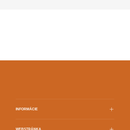
podieľa na pripravovanom krimiseriáli Metoda Markovič: […]
INFORMÁCIE
Film.sk
WEBSTRÁNKA