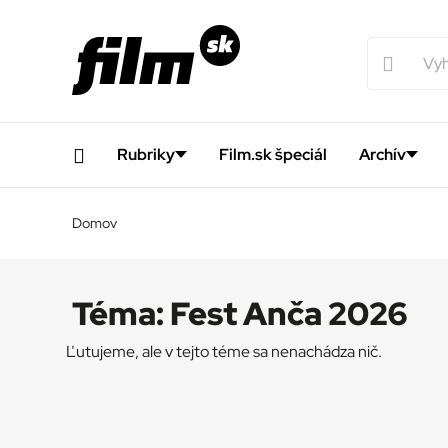
Rubriky
Film.sk špeciál
Archív
Domov
Téma:
Fest Anča 2026
Ľutujeme, ale v tejto téme sa nenachádza nič.