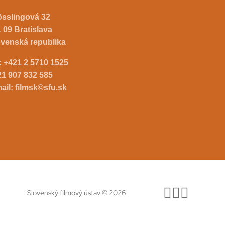
össlingová 32
 09 Bratislava
ovenská republika
.:
+421 2 5710 1525
21 907 832 585
ail:
filmsk©sfu.sk
Slovenský filmový ústav © 2026