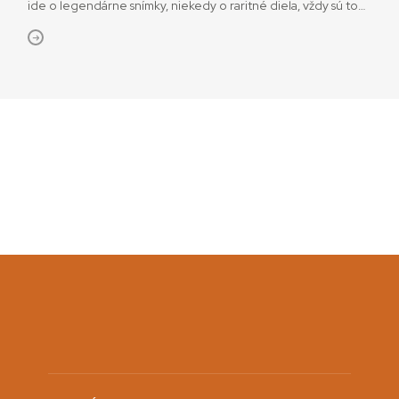
ide o legendárne snímky, niekedy o raritné diela, vždy sú to
však významné filmy z dejín slovenskej a svetovej
kinematografie. Filmotéka opäť začína premietať v októbri
a do konca roka ponúkne dva cykly zamerané na storočnice
osobností kinematografie a na podoby slovenského
kinodabingu. Od konca augusta beží tiež cyklus Lumière pod
paľbou s dôrazom na odboj a Povstanie vo filme.