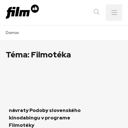
Menu
Domov
Téma:
Filmotéka
návraty Podoby slovenského
kinodabingu v programe
Filmotéky