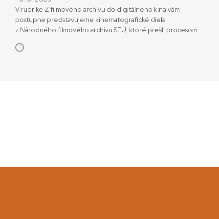
V rubrike Z filmového archívu do digitálneho kina vám
postupne predstavujeme kinematografické diela
z Národného filmového archívu SFÚ, ktoré prešli procesom
digitalizácie, sú dostupné vo formáte DCP (Digital Cinema
Package), a teda ich možno premietať aj v digitálnych kinách.
Medzi digitalizovanými krátkymi filmami z konca 50. a začiatku
60. rokov minulého storočia nájdeme aj viacero
pozoruhodných reklám. Zoštátnená československá
ekonomika v čase budovania […]