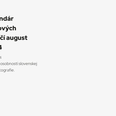
ndár
ových
čí august
4
4
 osobností slovenskej
ografie.