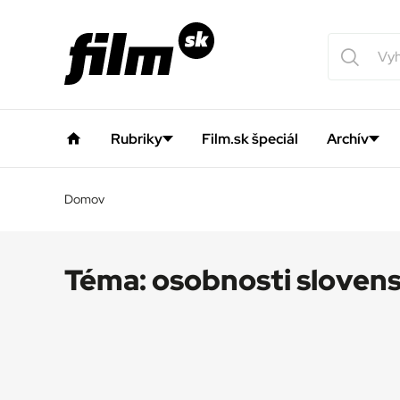
Rubriky
Film.sk špeciál
Archív
Domov
Téma:
osobnosti sloven