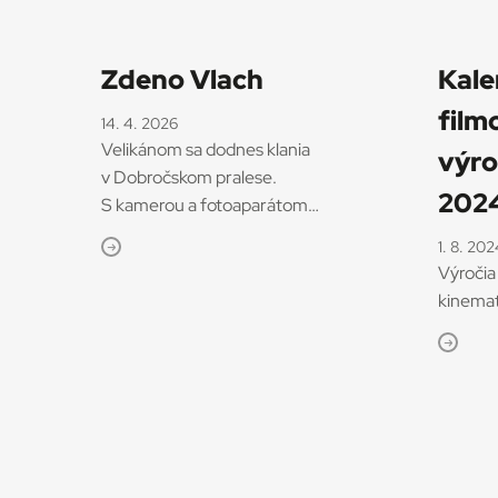
Zdeno Vlach
Kale
film
14. 4. 2026
Velikánom sa dodnes klania
výro
v Dobročskom pralese.
202
S kamerou a fotoaparátom
v ruke. Kedysi dávno
1. 8. 202
obkolesovala dunajská krajina v
Výročia
bratislavskej Petržalke rodinné
kinemat
domy so záhradami plnými
spievajúcich vtákov. Namiesto
panelákov sa naokolo
rozprestierali lúky, boli plné
kvetov a motýľov. Zdeno Vlach
ešte ako dieťa vnímal toto
prostredie ako samozrejmosť,