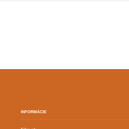
no zároveň k nemu cítil zvláštny
obdiv. Bolo to vďaka bratovi, […]
INFORMÁCIE