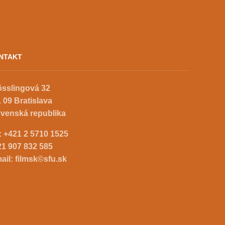
NTAKT
össlingová 32
 09 Bratislava
ovenská republika
.:
+421 2 5710 1525
21 907 832 585
ail:
filmsk©sfu.sk