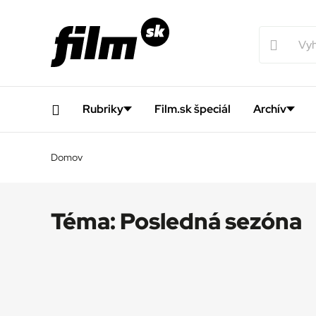
Rubriky
Film.sk špeciál
Archív
Domov
Téma:
Posledná sezóna