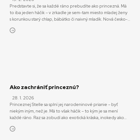
Predstavte si, že sa každé ráno prebudíte ako princezná. Má
to iba jeden háčik – v zrkadle je sem-tam miesto mladej ženy
s korunkou starý chlap, bábätko či naivný mladík. Nová česko-
slovenská rozprávka Princezná stokrát inak učí deti, ako prijať
samého seba napriek neistote a premenlivosti. Tlak okolia
a nároky dnešnej doby sa stále stupňujú. Film pozýva do kina,
[…]
Ako zachrániť princeznú?
28. 1. 2026
Princeznej Stelle sa splní jej narodeninové prianie – byť
niekým iným, než je. Má to však háčik – to kým je sa mení
každé ráno. Raz sa zobudí ako exotická kráska, inokedy ako
babička. Princezná tak musí na svoju chorobu –
multipersonózu adolescentu – hľadať liek. Česko-slovenská
rozprávka Princezná stokrát inak režiséra Miloslava