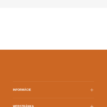
Šmídmajera je […]
INFORMÁCIE
Film.sk
WEBSTRÁNKA