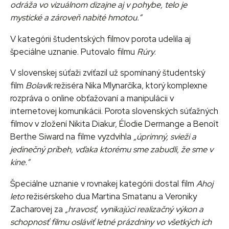
odráža vo vizuálnom dizajne aj v pohybe, telo je
mystické a zároveň nabité hmotou.“
V kategórii študentských filmov porota udelila aj
špeciálne uznanie. Putovalo filmu
Rúry
.
V slovenskej súťaži zvíťazil už spomínaný študentský
film
Bolavlk
režiséra Nika Mlynarčíka, ktorý komplexne
rozpráva o online obťažovaní a manipulácii v
internetovej komunikácii. Porota slovenských súťažných
filmov v zložení Nikita Diakur, Élodie Dermange a Benoît
Berthe Siward na filme vyzdvihla
„úprimný, svieži a
jedinečný príbeh, vďaka ktorému sme zabudli, že sme v
kine.“
Špeciálne uznanie v rovnakej kategórii dostal film
Ahoj
leto
režisérskeho dua Martina Smatanu a Veroniky
Zacharovej za
„hravosť, vynikajúci realizačný výkon a
schopnosť filmu osláviť letné prázdniny vo všetkých ich