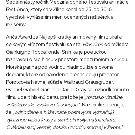
Sedemnásty ročník Medzinárodného festivalu animácie
Fest Anča, ktorý sa v Žiline konal od 25. do 30. 6.,
vyvrcholil vyhlásením mien ocenených režisérok a
režisérov.
Anča Award za Najlepší krátky animovaný film získal a
celkovým víťazom festivalu sa stal
Hlas sirén
od režiséra
Gianluigiho Toccafonda. Snímka je poetickou
rozpravou o sile hlasu v priestore medzi morom a súšou.
Morská panna pod vodnou hladinou žije s dvoma
dcérami, ktoré od narodenia prenasledujú predátori.
Porotcovia hlavnej súťaže Waltraud Grausgruber,
Gabriel Gabriel Garble a Daniel Gray sa rozhodli tomuto
filmu udeliť hlavnú cenu, pretože je
„rovnako vizuálne
veľkolepý ako zvukovo fascinujúci“.
Na snímke oceňujú,
že
„odhodlané a húževnaté postavy sa vyznačujú
výraznou víziou krásy a symbolmi sily matriarchátu.
Ovládajú svoj vesmír, dokážu tvoriť v smrti aj v živote.“