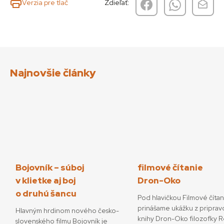
Verzia pre tlač
Zdieľať:
Najnovšie články
Bojovník – súboj
filmové čítanie
v klietke aj boj
Dron-Oko
o druhú šancu
Pod hlavičkou Filmové číta
prinášame ukážku z priprav
Hlavným hrdinom nového česko-
knihy Dron-Oko filozofky 
slovenského filmu Bojovník je