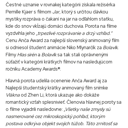
Čestné uznanie v rovnakej kategórii získala režisérka
Pernille Kjaer s filmom
Jar
, ktorý s určitou dávkou
mystiky rozpráva o čakaní na jar na odľahlom statku,
kde do snov vkĺzajú domáci duchovia. Porota na filme
vyzdvihla jeho
„trpezlivé rozprávanie a drzý vzhľad.“
Cenu Anča Award za najlepší slovenský animovaný film
si odniesol študent animácie Niko Mlynarčík za
Bolavlk
.
Filmy
Hlas sirén
a
Bolavlk
sa tak stali oprávnenými
súťažiť v kategórii krátkych filmov na nasledujúcom
ročníku Academy Awards®.
Hlavná porota udelila ocenenie Anča Award aj za
Najlepší študentský krátky animovaný film snímke
Vlákna
od Zhen Li, ktorá ukazuje ako dokáže
romantický vzťah splesnivieť. Členovia hlavnej poroty sa
o filme vyjadrili nasledovne:
„Všetky naše zmysly sú
nasmerované cez mikroskopický pohľad, ktorým
postava odkrýva objekt svojich túžob. Táto zrnitosť sa