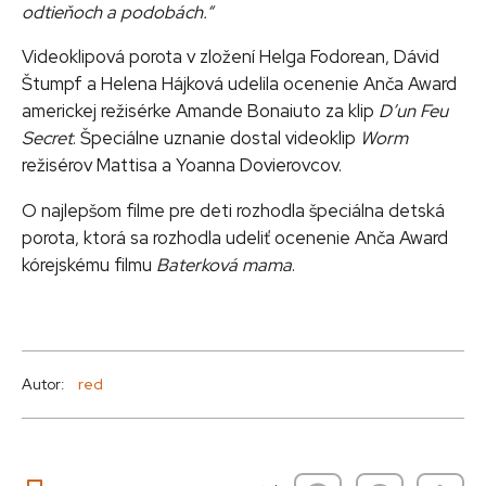
odtieňoch a podobách.“
Videoklipová porota v zložení Helga Fodorean, Dávid
Štumpf a Helena Hájková udelila ocenenie Anča Award
americkej režisérke Amande Bonaiuto za klip
D’un Feu
Secret
. Špeciálne uznanie dostal videoklip
Worm
režisérov Mattisa a Yoanna Dovierovcov.
O najlepšom filme pre deti rozhodla špeciálna detská
porota, ktorá sa rozhodla udeliť ocenenie Anča Award
kórejskému filmu
Baterková mama
.
Autor:
red