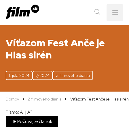
Menu
Víťazom Fest Anče je
Hlas sirén
1. júla 2024
7/2024
Z filmového diania
Domov
Z filmového diania
Víťazom Fest Anče je Hlas sirén
-
+
Písmo:
A
|
A
Počúvajte článok