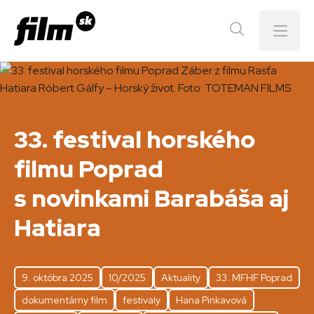
Menu
33. festival horského
filmu Poprad
s novinkami Barabáša aj
Hatiara
9. októbra 2025
10/2025
Aktuality
33. MFHF Poprad
dokumentárny film
festivaly
Hana Pinkavová