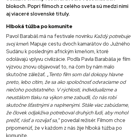
blokoch. Popri filmoch z celého sveta sú medzi nimi
aj viaceré slovenské tituly.
Hlboká túžba po komunite
Pavol Barabáš má na festivale novinku
Každý potrebuje
svoj kmeň
. Mapuje cestu dvoch kamarátov do Južného
Sudánu k posledným africkým kmeňom, ktoré
odolávajú vplyvu civilizácie. Podľa Pavla Barabáša je film
výzvou znovu objavovať to, na čom by nám malo
skutočne záležať. „
Tento film som dal dokopy hlavne
preto, lebo cítim, že sa ako spoločnosť odvraciame od
niečoho podstatného. V rýchlosti, individualizme a
neustálom tlaku na výkon sme zabudli, čo nás robí
skutočne šťastnými a naplnenými. Stále viac zabúdame,
že človek odjakživa potreboval druhých ľudí, aby mohol
prežiť, rásť a rozvíjať sa,
“ povedal režisér. Filmom chce
pripomenúť, že v každom z nás žije hlboká túžba po
komunite.