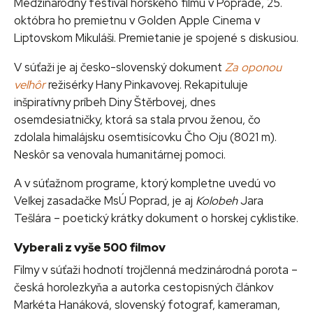
Medzinárodný festival horského filmu v Poprade, 25.
októbra ho premietnu v Golden Apple Cinema v
Liptovskom Mikuláši. Premietanie je spojené s diskusiou.
V súťaži je aj česko-slovenský dokument
Za oponou
veľhôr
režisérky Hany Pinkavovej. Rekapituluje
inšpiratívny príbeh Diny Štěrbovej, dnes
osemdesiatničky, ktorá sa stala prvou ženou, čo
zdolala himalájsku osemtisícovku Čho Oju (8021 m).
Neskôr sa venovala humanitárnej pomoci.
A v súťažnom programe, ktorý kompletne uvedú vo
Veľkej zasadačke MsÚ Poprad, je aj
Kolobeh
Jara
Tešlára – poetický krátky dokument o horskej cyklistike.
Vyberali z vyše 500 filmov
Filmy v súťaži hodnotí trojčlenná medzinárodná porota –
česká horolezkyňa a autorka cestopisných článkov
Markéta Hanáková, slovenský fotograf, kameraman,