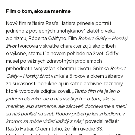
Film o tom, ako sa meníme
Nový film režiséra Rasťa Hatiara prinesie portrét
jedného z posledných „mohykánov“ zlatého veku
alpinizmu, Róberta Gálfyho. Film
Róbert Gálfy – Horský
život
tvorcovia v skratke charakterizujú ako príbeh
o výkone, starnutí a novom pohľade na život. Gálfy
musel po vážnych zdravotných problémoch
prehodnotiť svoj vzťah k horám i životu. Snímka
Róbert
Gálfy – Horský život
vznikala 5 rokov a okrem záberov
zo súčasnosti ponúkne aj unikátne archívne záznamy,
ktoré tvorcovia zdigitalizovali. „
Tento film nie je len o
jednom človeku. Je o nás všetkých – o tom, ako sa
meníme, ako starneme, ale zároveň dozrievame a mení
sa náš pohľad na svet. Robov príbeh je len zrkadlom, v
ktorom sa môže vidieť každý z nás,
“ povedal režisér
Rasťo Hatiar. Okrem toho, že film uvedie 33.