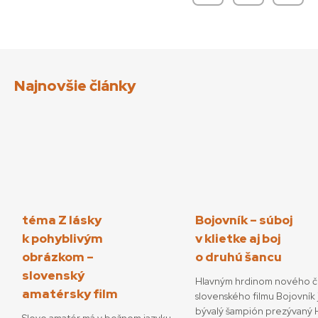
Najnovšie články
téma Z lásky
Bojovník – súboj
k pohyblivým
v klietke aj boj
obrázkom –
o druhú šancu
slovenský
Hlavným hrdinom nového č
amatérsky film
slovenského filmu Bojovník 
bývalý šampión prezývaný H