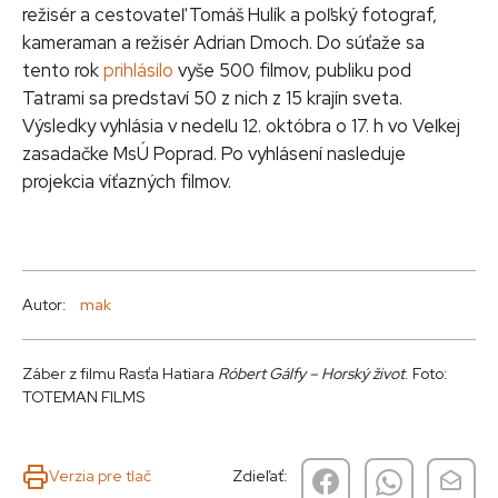
režisér a cestovateľ Tomáš Hulík a poľský fotograf,
kameraman a režisér Adrian Dmoch. Do súťaže sa
tento rok
prihlásilo
vyše 500 filmov, publiku pod
Tatrami sa predstaví 50 z nich z 15 krajín sveta.
Výsledky vyhlásia v nedeľu 12. októbra o 17. h vo Veľkej
zasadačke MsÚ Poprad. Po vyhlásení nasleduje
projekcia víťazných filmov.
Autor:
mak
Záber z filmu Rasťa Hatiara
Róbert Gálfy – Horský život
. Foto:
TOTEMAN FILMS
Verzia pre tlač
Zdieľať: