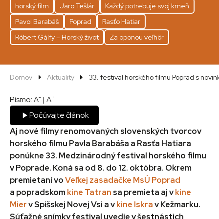
horský film
Jaro Tešlár
Každý potrebuje svoj kmeň
Pavol Barabáš
Poprad
Rasťo Hatiar
Róbert Gálfy – Horský život
Za oponou veľhôr
Domov
Aktuality
33. festival horského filmu Poprad s novi
-
+
Písmo:
A
|
A
Počúvajte článok
Aj nové filmy renomovaných slovenských tvorcov
horského filmu Pavla Barabáša a Rasťa Hatiara
ponúkne 33. Medzinárodný festival horského filmu
v Poprade. Koná sa od 8. do 12. októbra. Okrem
premietaní vo
Veľkej zasadačke MsÚ Poprad
a popradskom
kine Tatran
sa premieta aj v
kine
Mier
v Spišskej Novej Vsi a v
kine Iskra
v Kežmarku.
Súťažné snímky festival uvedie v šestnástich