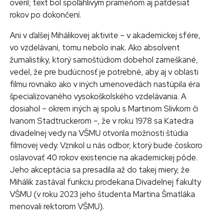
overil; text bol spoľahlivým prameňom aj päťdesiat
rokov po dokončení.
Ani v ďalšej Mihálikovej aktivite – v akademickej sfére,
vo vzdelávaní, tomu nebolo inak. Ako absolvent
žurnalistiky, ktorý samoštúdiom dobehol zameškané,
vedel, že pre budúcnosť je potrebné, aby aj v oblasti
filmu rovnako ako v iných umenovedách nastúpila éra
špecializovaného vysokoškolského vzdelávania. A
dosiahol – okrem iných aj spolu s Martinom Slivkom či
Ivanom Stadtruckerom –, že v roku 1978 sa Katedra
divadelnej vedy na VŠMU otvorila možnosti štúdia
filmovej vedy. Vznikol u nás odbor, ktorý bude čoskoro
oslavovať 40 rokov existencie na akademickej pôde.
Jeho akceptácia sa presadila až do takej miery, že
Mihálik zastával funkciu prodekana Divadelnej fakulty
VŠMU (v roku 2023 jeho študenta Martina Šmatláka
menovali rektorom VŠMU).