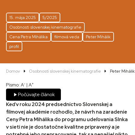
15. mája 2025
5/2025
Osobnosti slovenskej kinematografie
Cena Petra Mihálika
filmová veda
Peter Mihálik
profil
Domov
Osobnosti slovenskej kinematografie
Peter Mihálik
-
+
Písmo:
A
|
A
Počúvajte článok
Keď v roku 2024 predsedníctvo Slovenskej a
filmovej akadémie rozhodlo, že návrh na zaradenie
Ceny Petra Mihálika do programu udeľovania Slnka
v sieti nie je dostatočne kvalitne pripravený a je
potrebné jeho prepracovanie, tak sa nenašiel nikto,