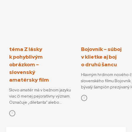
téma Z lásky
Bojovník – súboj
k pohyblivým
v klietke aj boj
obrázkom –
o druhú šancu
slovenský
Hlavným hrdinom nového č
amatérsky film
slovenského filmu Bojovník 
bývalý šampión prezývaný H
Slovo amatér má v bežnom jazyku
ktorý sa pokúša o návrat do
viac či menej pejoratívny význam.
bojových športov. V snímke
Označuje „diletanta“ alebo
režisérov Vojtěcha Friča a 
„neprofesionála“, postaveného do
Dianišku ho stvárňuje Milan 
protikladu k odborníkovi či
Bojovník mal začiatkom júla
profesionálovi. Ale pri definícii
premiéru na MFF Karlove Va
pojmu amatérsky film, o ktorom
13. júla príde aj do slovenský