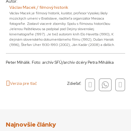
Autor:
Václav Macek / filmový historik
Václav Macek je filmový historik, kurátor, profesor Vysokej školy
múzických umení v Bratislave, riaditeľ a organizátor Mesiaca
fotografie. Zostavil viaceré zborníky. Spolu s filmovou historičkou
Jelenou Paštékovou sa podpísal pod Dejiny slovenskej
kinematografie (1997). Je tiež autorom kníh Elo Havetta (1990), K
dejinám slovenského dokumentárneho filmu (1992), Dušan Hanák
(1996), Štefan Uher 1930-1993 (2002), Ján Kadár (2008) a ďalších.
Peter Mihálik. Foto: archív SFÚ/archív dcéry Petra Mihálika
Verzia pre tlač
Zdieľať:
Najnovšie články