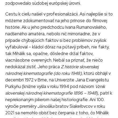
zodpovedalo súdobej európskej úrovni.
Cestu k cieľu našiel v profesionalizácii. Asi najlepšie si to
môžeme zdokumentovať na jeho prínose do filmovej
histórie. Ak u jeho predchodcu Ivana Rumanovského,
nadšeného amatéra, nebolo nič mimoriadne, že v
prípade chýbajúcich faktov si bez problémov zvyšok
vyfabuloval – kládol dôraz na pútavý príbeh, nie fakty,
tak Mihálik sa, opačne, dôsledne držal faktov,
viacnásobne overených. Nebál sa priznať, že niečo
nedokázal zistiť. Jeho práca
Z histórie slovenskej
národnej kinematografie (do roku 1948)
, ktorú obhájil v
decembri 1972 v Brne, na Univerzite Jana Evangelistu
Purkyňu (knižne vyšla v roku 1994 pod názvom
Vznik
slovenskej národnej kinematografie 1896 – 1948
), patrí k
neprekonaným pilierom našej historiografie. Ani 100.
výročie premiéry
Jánošíka
bratov Siakeľovcov v roku
2021 sa nemohlo obísť bez čerpania z toho, čo Mihálik