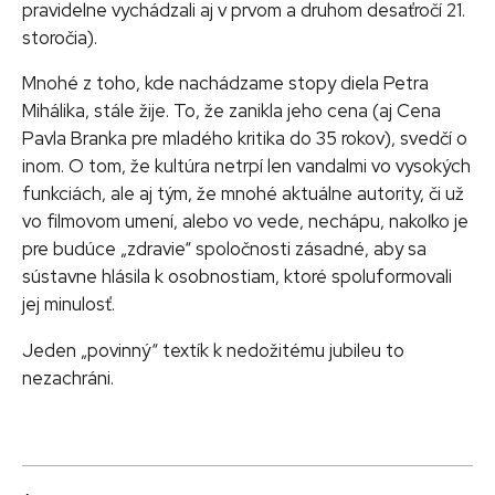
pravidelne vychádzali aj v prvom a druhom desaťročí 21.
storočia).
Mnohé z toho, kde nachádzame stopy diela Petra
Mihálika, stále žije. To, že zanikla jeho cena (aj Cena
Pavla Branka pre mladého kritika do 35 rokov), svedčí o
inom. O tom, že kultúra netrpí len vandalmi vo vysokých
funkciách, ale aj tým, že mnohé aktuálne autority, či už
vo filmovom umení, alebo vo vede, nechápu, nakoľko je
pre budúce „zdravie“ spoločnosti zásadné, aby sa
sústavne hlásila k osobnostiam, ktoré spoluformovali
jej minulosť.
Jeden „povinný“ textík k nedožitému jubileu to
nezachráni.