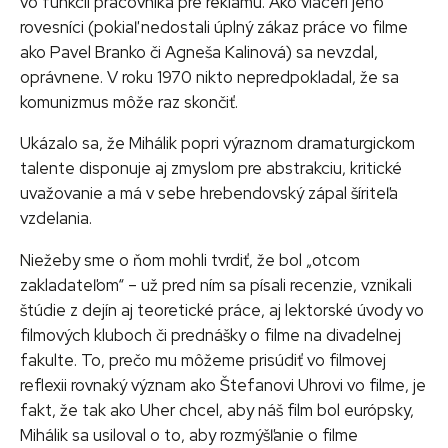
vo funkcii pracovníka pre reklamu. Ako viacerí jeho
rovesníci (pokiaľ nedostali úplný zákaz práce vo filme
ako Pavel Branko či Agneša Kalinová) sa nevzdal,
oprávnene. V roku 1970 nikto nepredpokladal, že sa
komunizmus môže raz skončiť.
Ukázalo sa, že Mihálik popri výraznom dramaturgickom
talente disponuje aj zmyslom pre abstrakciu, kritické
uvažovanie a má v sebe hrebendovský zápal šíriteľa
vzdelania.
Niežeby sme o ňom mohli tvrdiť, že bol „otcom
zakladateľom“ – už pred ním sa písali recenzie, vznikali
štúdie z dejín aj teoretické práce, aj lektorské úvody vo
filmových kluboch či prednášky o filme na divadelnej
fakulte. To, prečo mu môžeme prisúdiť vo filmovej
reflexii rovnaký význam ako Štefanovi Uhrovi vo filme, je
fakt, že tak ako Uher chcel, aby náš film bol európsky,
Mihálik sa usiloval o to, aby rozmýšľanie o filme