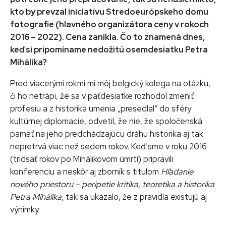
kto by prevzal iniciatívu Stredoeurópskeho domu
fotografie (hlavného organizátora ceny v rokoch
2016 – 2022). Cena zanikla. Čo to znamená dnes,
keď si pripomíname nedožitú osemdesiatku Petra
Mihálika?
Pred viacerými rokmi mi môj belgický kolega na otázku,
či ho netrápi, že sa v päťdesiatke rozhodol zmeniť
profesiu a z historika umenia „presedlal“ do sféry
kultúrnej diplomacie, odvetil, že nie, že spoločenská
pamäť na jeho predchádzajúcu dráhu historika aj tak
nepretrvá viac než sedem rokov. Keď sme v roku 2016
(tridsať rokov po Mihálikovom úmrtí) pripravili
konferenciu a neskôr aj zborník s titulom
Hľadanie
nového priestoru – peripetie kritika, teoretika a historika
Petra Mihálika
, tak sa ukázalo, že z pravidla existujú aj
výnimky.