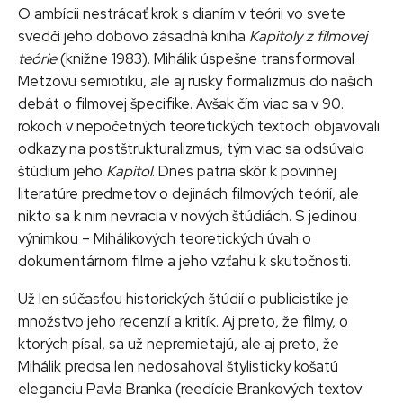
O ambícii nestrácať krok s dianím v teórii vo svete
svedčí jeho dobovo zásadná kniha
Kapitoly z filmovej
teórie
(knižne 1983). Mihálik úspešne transformoval
Metzovu semiotiku, ale aj ruský formalizmus do našich
debát o filmovej špecifike. Avšak čím viac sa v 90.
rokoch v nepočetných teoretických textoch objavovali
odkazy na postštrukturalizmus, tým viac sa odsúvalo
štúdium jeho
Kapitol
. Dnes patria skôr k povinnej
literatúre predmetov o dejinách filmových teórií, ale
nikto sa k nim nevracia v nových štúdiách. S jedinou
výnimkou – Mihálikových teoretických úvah o
dokumentárnom filme a jeho vzťahu k skutočnosti.
Už len súčasťou historických štúdií o publicistike je
množstvo jeho recenzií a kritík. Aj preto, že filmy, o
ktorých písal, sa už nepremietajú, ale aj preto, že
Mihálik predsa len nedosahoval štylisticky košatú
eleganciu Pavla Branka (reedície Brankových textov