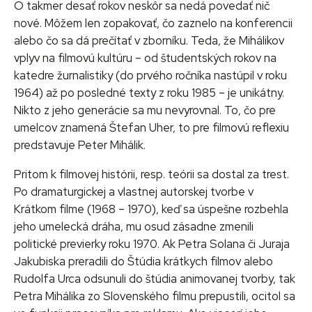
O takmer desať rokov neskôr sa nedá povedať nič
nové. Môžem len zopakovať, čo zaznelo na konferencii
alebo čo sa dá prečítať v zborníku. Teda, že Mihálikov
vplyv na filmovú kultúru – od študentských rokov na
katedre žurnalistiky (do prvého ročníka nastúpil v roku
1964) až po posledné texty z roku 1985 – je unikátny.
Nikto z jeho generácie sa mu nevyrovnal. To, čo pre
umelcov znamená Štefan Uher, to pre filmovú reflexiu
predstavuje Peter Mihálik.
Pritom k filmovej histórii, resp. teórii sa dostal za trest.
Po dramaturgickej a vlastnej autorskej tvorbe v
Krátkom filme (1968 – 1970), keď sa úspešne rozbehla
jeho umelecká dráha, mu osud zásadne zmenili
politické previerky roku 1970. Ak Petra Solana či Juraja
Jakubiska preradili do Štúdia krátkych filmov alebo
Rudolfa Urca odsunuli do štúdia animovanej tvorby, tak
Petra Mihálika zo Slovenského filmu prepustili, ocitol sa