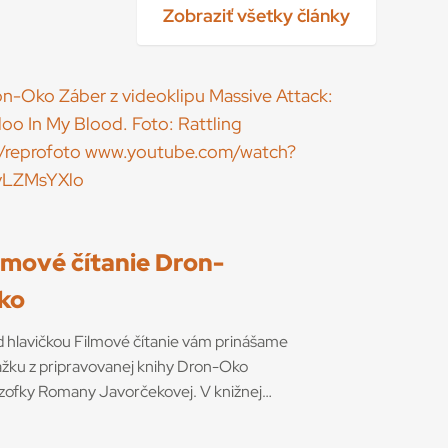
Zobraziť všetky články
ilmové čítanie Dron-
ko
 hlavičkou Filmové čítanie vám prinášame
žku z pripravovanej knihy Dron-Oko
ozofky Romany Javorčekovej. V knižnej
cii časopisu Kino-Ikon Cinestézia ju onedlho
á Slovenský filmový ústav. V knihe sa