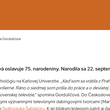
a Gorduličová
á oslavuje 75. narodeniny. Narodila sa 22. sept
hológiu na Karlovej Univerzite. „
Keď som sa vrátila z Pra
ríšerné. Ráno o siedmej som prišla do práce a o deviatej
ovenskej televízie,
“ spomína Gorduličová. Do Českoslovens
tkými významnými televíznymi dabingovými tvorcami (Mar
ho
Svätopluka Šablatúru
. K jej blízkym kolegom patril aj