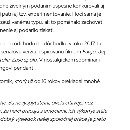
edne živelným podaním úspešne konkurovali aj
patrí aj tzv. experimentovanie. Hoci sama je
o zaužívanému typu, ak to pomáhalo zachovať
enie aj podarilo získať.
ziu a do odchodu do dôchodku v roku 2017 tu
seriálovú verziu inšpirovanú filmom
Fargo
. Jej
telia: Zase spolu
. V nostalgickom spomínaní
ingoví pendanti.
omik, ktorý už od 16 rokov prekladal mnohé
é. Sú nevyspytateľní, oveľa citlivejší než
 že herci pracujú s emóciami, ich výkon je stále
e dobrý výsledok našej spoločnej práce je preto