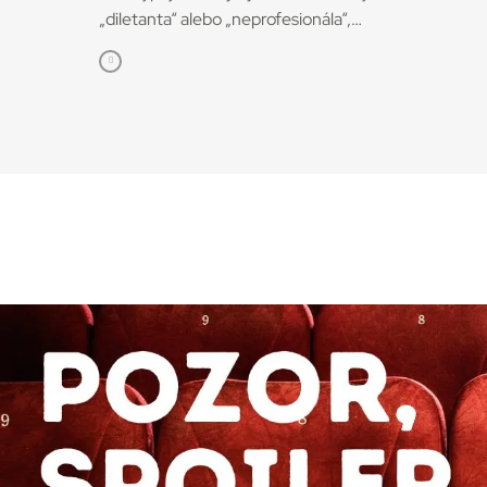
„diletanta“ alebo „neprofesionála“,
postaveného do protikladu k odborníkovi či
profesionálovi. Ale pri definícii pojmu
amatérsky film, o ktorom bude aj tento text, je
dobré sa pozrieť na pôvodný význam tohto
slova. Vychádza z latinského amator
(„milovník“, „ten, kto miluje“), odvodeného od
slovesa amare – milovať. Do francúzštiny
prešlo ako amateur, odkiaľ sa rozšírilo do
väčšiny európskych jazykov vrátane
slovenčiny. Z tohto pohľadu je amatér človek,
ktorý niečo robí z lásky. Napríklad film. Krásne
o tom píše avantgardná filmárka a filmová
teoretička Maya Deren. Nejde o „rodinné“
videá Hoci viem, že neexistuje jediná vždy
platná definícia amatérskeho filmu, ktorá by
uspokojivo zastrešila všetky súvislosti jeho
existencie v dejinách a sociokultúrnych