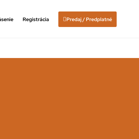
ásenie
Registrácia
Predaj / Predplatné