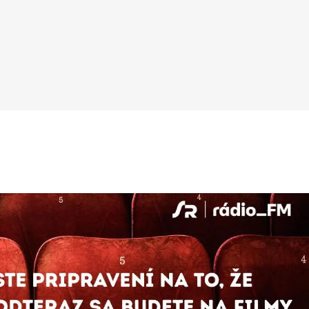
orka venuje interdisciplinárnemu výskumu
nov ako prototypu súčasných technológií,
ré menia obraz sveta. Rozhodujúcu úlohu v
 podľa nej zohráva filmové využitie dronov
 nástrojov so snímacími funkciami, ktoré sa
žívajú pre svoj mocenský potenciál, ale aj
templatívne účely. Medzi externými
strojmi a internými zásahmi Transplantácia
enia 27. mája 2023 sa uskutočnila prvá
ešná transplantácia celého oka, ktorú
onal tím 140 lekárov v akademickom
ravotnom centre NYU Langone Health v
 Yorku. Pacientovi, ktorý utrpel vážny
z, keď ho zasiahol elektrický prúd, okrem
 transplantovali aj časť tváre a vložili mu
eňové bunky darcu do miesta zrakového
vu. Obnovenie tohto nervového spojenia
o pritom jednou z hlavných podmienok