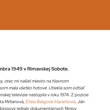
embra 1949 v Rimavskej Sobote.
hy, otec mi našiel miesto na hlavnom
 som mala všetko hotové. Utiekla som odtiaľ.
kej televízie nastúpila v roku 1974. Z pozície
ta Mrlianová,
Etela Balgová-Harantová
, Ján
 dabingový režisér dokumentárnych filmov