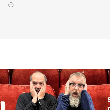
bojových športov. V snímke režisérov Vojtěcha
aut
Friča a Tomáša Dianišku ho stvárňuje Milan
dro
Ondrík. Bojovník mal začiatkom júla svetovú
kto
premiéru na MFF Karlove Vary, od 13. júla
tom
príde aj do slovenských kín. Hoff podľa tvorcov
ako
nebojuje iba o návrat do sveta, kde bol
vyu
šampiónom, ale najmä o návrat k rodine
kon
a šancu napraviť svoje chyby. „Nakrútiť film zo
prí
sveta MMA nie je len o súbojoch v klietke. Je
vid
to o príbehoch, ktoré sa za tým skrývajú – o
úsp
pádoch, víťazstvách, o bojovnosti aj slabosti.
vyk
Veríme, že Bojovník môže mať pre diváka
zd
podobnú silu ako film Päste v tme, ktorý bol
New
inšpirovaný skutočným príbehom českého
úra
boxera svetového formátu Vilda Jakša,“
oka
povedal režisér Tomáš Dianiška. Bývalý boxer
km
Hoff, majster Európy a olympijský medailista,
ner
dostane šancu na návrat do ringu. Nie však
bol