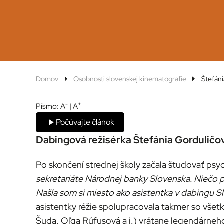
Domov
Osobnosti slovenskej kinematografie
Štefáni
-
+
Písmo:
A
|
A
Počúvajte článok
Dabingová režisérka Štefánia Gorduličov
Po skončení strednej školy začala študovať psyc
sekretariáte Národnej banky Slovenska. Niečo p
Našla som si miesto ako asistentka v dabingu Sl
asistentky réžie spolupracovala takmer so vše
Šuda, Oľga Rúfusová a i.) vrátane legendárne