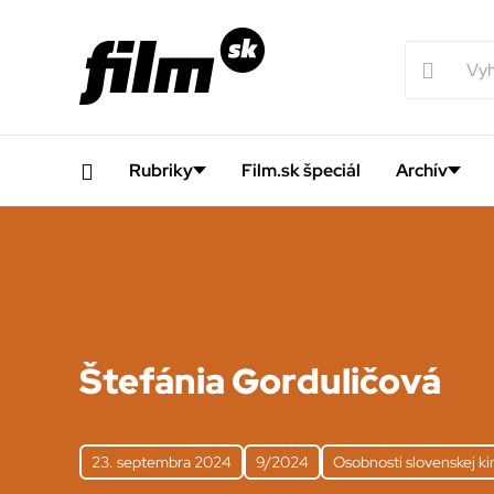
Rubriky
Film.sk špeciál
Archív
Štefánia Gorduličová
23. septembra 2024
9/2024
Osobnosti slovenskej k