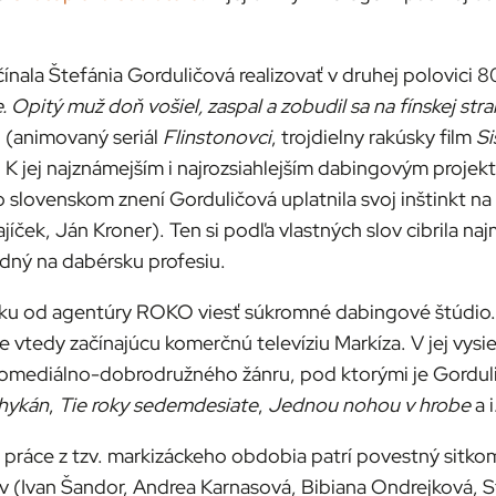
ínala Štefánia Gorduličová realizovať v druhej polovici 8
. Opitý muž doň vošiel, zaspal a zobudil sa na fínskej stra
 (animovaný seriál
Flinstonovci
, trojdielny rakúsky film
Si
. K jej najznámejším i najrozsiahlejším dabingovým proje
ho slovenskom znení Gorduličová uplatnila svoj inštinkt 
ajíček, Ján Kroner). Ten si podľa vlastných slov cibrila 
dný na dabérsku profesiu.
uku od agentúry ROKO viesť súkromné dabingové štúdio. 
 vtedy začínajúcu komerčnú televíziu Markíza. V jej vys
 komediálno-dobrodružného žánru, pod ktorými je Gorduli
hykán
,
Tie roky sedemdesiate
,
Jednou nohou v hrobe
a i
é práce z tzv. markizáckeho obdobia patrí povestný sitk
v (Ivan Šandor, Andrea Karnasová, Bibiana Ondrejková, S