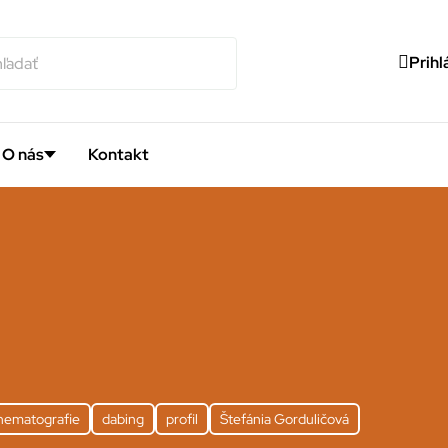
Prihl
O nás
Kontakt
inematografie
dabing
profil
Štefánia Gorduličová