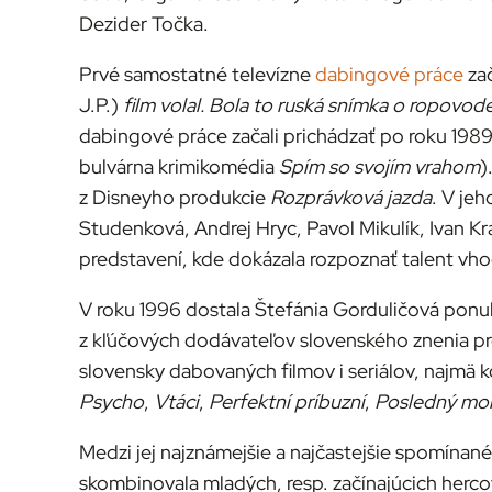
Dezider Točka.
Prvé samostatné televízne
dabingové práce
zač
J.P.)
film volal. Bola to ruská snímka o ropovode
dabingové práce začali prichádzať po roku 1989
bulvárna krimikomédia
Spím so svojím vrahom
)
z Disneyho produkcie
Rozprávková jazda
. V je
Studenková, Andrej Hryc, Pavol Mikulík, Ivan Kr
predstavení, kde dokázala rozpoznať talent vho
V roku 1996 dostala Štefánia Gorduličová pon
z kľúčových dodávateľov slovenského znenia pre
slovensky dabovaných filmov i seriálov, najmä
Psycho
,
Vtáci
,
Perfektní príbuzní
,
Posledný mo
Medzi jej najznámejšie a najčastejšie spomínan
skombinovala mladých, resp. začínajúcich herco