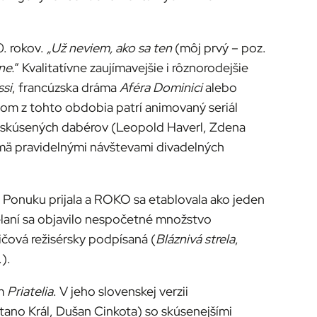
0. rokov.
„Už neviem, ako sa ten
(môj prvý – poz.
ne.
“ Kvalitatívne zaujímavejšie i rôznorodejšie
ssi
, francúzska dráma
Aféra Dominici
alebo
ktom z tohto obdobia patrí animovaný seriál
na skúsených dabérov (Leopold Haverl, Zdena
najmä pravidelnými návštevami divadelných
Ponuku prijala a ROKO sa etablovala ako jeden
ielaní sa objavilo nespočetné množstvo
čová režisérsky podpísaná (
Bláznivá strela
,
.).
om
Priatelia
. V jeho slovenskej verzii
tano Král, Dušan Cinkota) so skúsenejšími