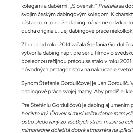
kolegami a dabérmi. „Slovenskí“
Priatelia
sa dod
svojim českým dabingovým kolegom. K charakteri
zástancom toho, že dabing má verne odzrkadľov
ducha originálu. Jej dabingové práce niekoľkokrá
Zhruba od roku 2014 začala Štefánia Gorduličo
vytvorila dabing napr. pre sériu filmov o švéd
poslednou režijnou prácou sa stalo v roku 202
pôvodných protagonistov na nakrúcanie svetozn
Synom Štefánie Gorduličovej je Ján Gordulič. 
dabingové práce svojej mamy. Aby predišiel kl
Pre Štefániu Gorduličovú je dabing aj umením p
hocikto iný. Človek si musí veľmi dobre rozmysl
ostro sledovaný zo všetkých strán, musia sa cel
mimoriadne dôležitá dobrá atmosféra na ,pľaciʻ.