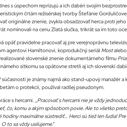
nes s úspechom reprízujú a ich dabéri svojím bezprostr
stickým črtám režisérskej tvorby Štefánie Gorduličovej 
ať originálne znenie, zvykla obsadzovať herca proti jeh
t nominovali na cenu Zlatá slučka, trikrát sa im toto ocen
vá opäť pravidelne pracovať aj pre verejnoprávnu televí
skom agentovi Hamiltonovi, koprodukčný seriál
Most
alebo 
1 realizované slovenské znenie dokumentárneho filmu
Pria
ámeho sitkomu sa opätovne stretli aj ich slovenskí dab
V súčasnosti je známy najmä ako stand-upový manažér a k
ebetám o protekcii, používal radšej pseudonym.
ráce s hercami. „
Pracovať s hercami nie je vždy jednoduch
ieť, čo, komu a akým spôsobom povie. Ale to všetko preto,
é hodiny maximálne sústrediť… Herci sú tiež len ľudia! Pr
 O to sa vždy usilujeme.
“