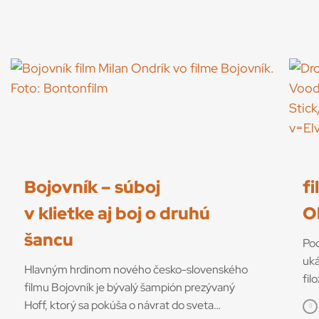
Bojovník – súboj
f
v klietke aj boj o druhú
O
šancu
Pod
uká
Hlavným hrdinom nového česko-slovenského
fil
filmu Bojovník je bývalý šampión prezývaný
edí
Hoff, ktorý sa pokúša o návrat do sveta
vyd