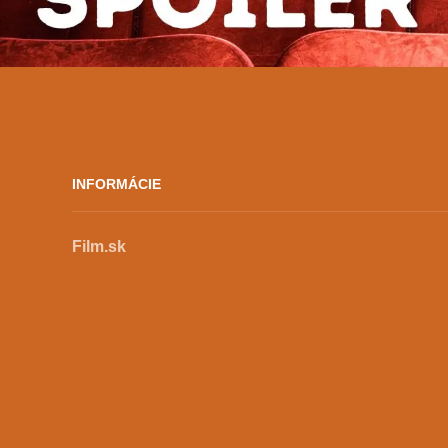
súvislostiach, pre potreby tohto textu budem
amatérsky film chápať ako jeden zo spôsobov
umeleckej komunikácie, ktorý sa vymedzuje
nielen voči profesionálnemu filmu, ale aj voči
rodinným videám a iným dokumentačným
záznamom. Od profesionálneho filmu ho
odlišuje predovšetkým absencia
INFORMÁCIE
ekonomického tlaku. Amatér netvorí preto,
aby uživil seba či štáb, ani preto, aby uspokojil
diváka, distribútora či producenta. Spoločné
Film.sk
majú remeslo, filmový jazyk a často aj
ambície... Od rodinného videa ho zas odlišuje
zámer komunikovať prostredníctvom obrazu.
Teda vedomá tvorivá, estetická či výrazová
ambícia presahujúca čisto dokumentačnú
funkciu. Hoci môžu...