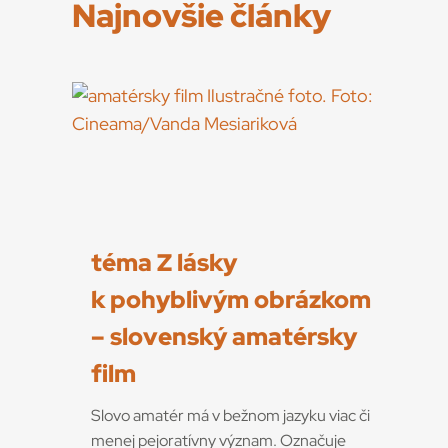
Najnovšie články
téma Z lásky
k pohyblivým obrázkom
– slovenský amatérsky
film
Slovo amatér má v bežnom jazyku viac či
menej pejoratívny význam. Označuje