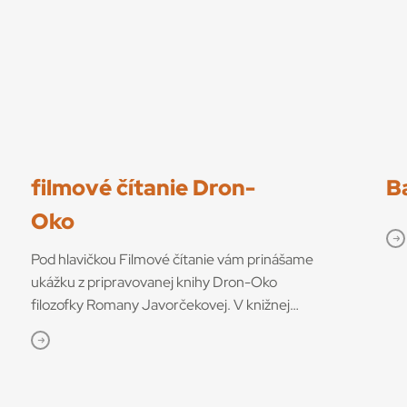
filmové čítanie Dron-
B
Oko
Pod hlavičkou Filmové čítanie vám prinášame
ukážku z pripravovanej knihy Dron-Oko
filozofky Romany Javorčekovej. V knižnej
edícii časopisu Kino-Ikon Cinestézia ju onedlho
vydá Slovenský filmový ústav. V knihe sa
autorka venuje interdisciplinárnemu výskumu
dronov ako prototypu súčasných technológií,