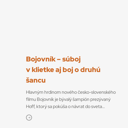
Bojovník – súboj
v klietke aj boj o druhú
šancu
Hlavným hrdinom nového česko-slovenského
filmu Bojovník je bývalý šampión prezývaný
Hoff, ktorý sa pokúša o návrat do sveta
bojových športov. V snímke režisérov Vojtěcha
Friča a Tomáša Dianišku ho stvárňuje Milan
Ondrík. Bojovník mal začiatkom júla svetovú