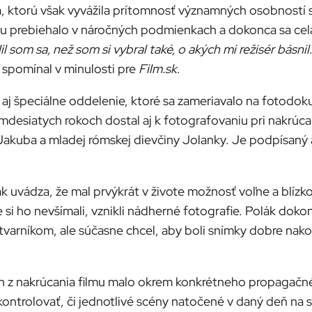
a, ktorú však vyvážila prítomnosť významných osobností s
mu prebiehalo v náročných podmienkach a dokonca sa celá
l som sa, než som si vybral také, o akých mi režisér básnil.
 spomínal v minulosti pre
Film.sk
.
e aj špeciálne oddelenie, ktoré sa zameriavalo na fotodo
desiatych rokoch dostal aj k fotografovaniu pri nakrúca
Jakuba a mladej rómskej dievčiny Jolanky. Je podpísaný 
k uvádza, že mal prvýkrát v živote možnosť voľne a blíz
e si ho nevšímali, vznikli nádherné fotografie. Polák dokon
ýtvarníkom, ale súčasne chcel, aby boli snímky dobre na
 z nakrúcania filmu malo okrem konkrétneho propagačné
kontrolovať, či jednotlivé scény natočené v daný deň na 