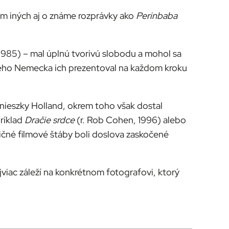
rem iných aj o známe rozprávky ako
Perinbaba
1985) – mal úplnú tvorivú slobodu a mohol sa
ného Nemecka ich prezentoval na každom kroku
nieszky Holland, okrem toho však dostal
príklad
Dračie srdce
(r. Rob Cohen, 1996) alebo
ičné filmové štáby boli doslova zaskočené
jviac záleží na konkrétnom fotografovi, ktorý