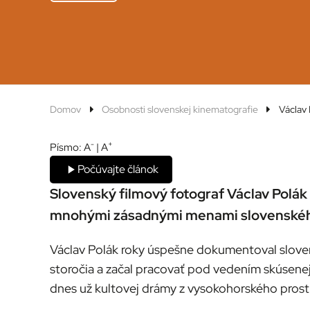
Domov
Osobnosti slovenskej kinematografie
Václav 
-
+
Písmo:
A
|
A
Počúvajte článok
Slovenský filmový fotograf Václav Polák 
mnohými zásadnými menami slovenskéh
Václav Polák roky úspešne dokumentoval slovens
storočia a začal pracovať pod vedením skúsene
dnes už kultovej drámy z vysokohorského pros