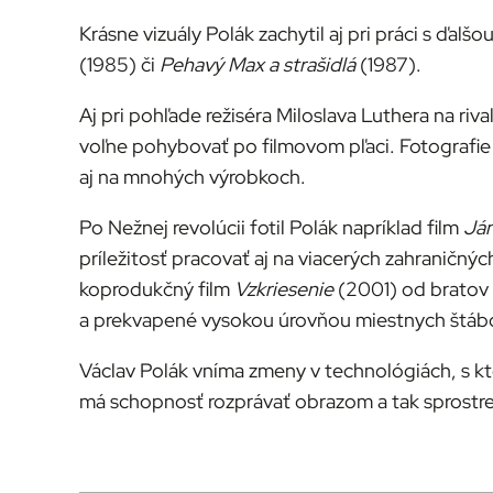
Krásne vizuály Polák zachytil aj pri práci s ďa
(1985) či
Pehavý Max a strašidlá
(1987).
Aj pri pohľade režiséra Miloslava Luthera na riv
voľne pohybovať po filmovom pľaci. Fotografi
aj na mnohých výrobkoch.
Po Nežnej revolúcii fotil Polák napríklad film
Ján
príležitosť pracovať aj na viacerých zahraničný
koprodukčný film
Vzkriesenie
(2001) od bratov 
a prekvapené vysokou úrovňou miestnych štábo
Václav Polák vníma zmeny v technológiách, s ktor
má schopnosť rozprávať obrazom a tak sprostre