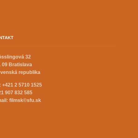
NTAKT
össlingová 32
 09 Bratislava
ovenská republika
.:
+421 2 5710 1525
21 907 832 585
ail:
filmsk©sfu.sk