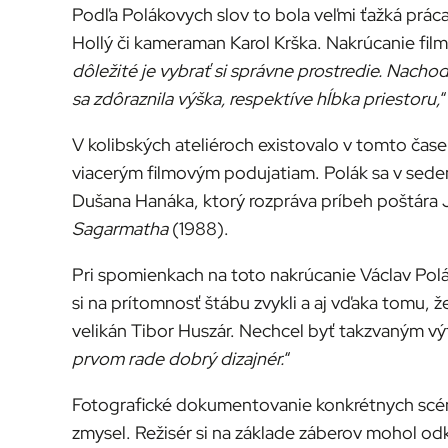
Podľa Polákovych slov to bola veľmi ťažká prác
Hollý či kameraman Karol Krška. Nakrúcanie fil
dôležité je vybrať si správne prostredie. Nachodi
sa zdôraznila výška, respektíve hĺbka priestoru,
“
V kolibských ateliéroch existovalo v tomto čas
viacerým filmovým podujatiam. Polák sa v sedem
Dušana Hanáka, ktorý rozpráva príbeh poštára 
Sagarmatha
(1988).
Pri spomienkach na toto nakrúcanie Václav Polá
si na prítomnosť štábu zvykli a aj vďaka tomu, ž
velikán Tibor Huszár. Nechcel byť takzvaným v
prvom rade dobrý dizajnér.
“
Fotografické dokumentovanie konkrétnych scén
zmysel. Režisér si na základe záberov mohol od