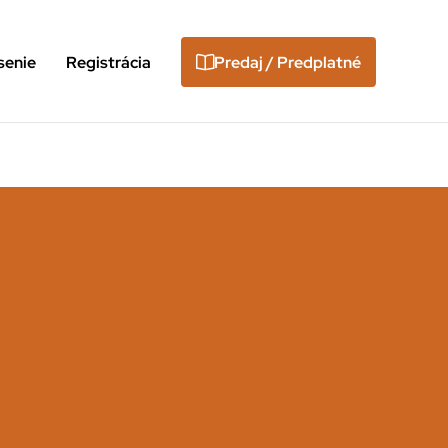
senie
Registrácia
Predaj / Predplatné