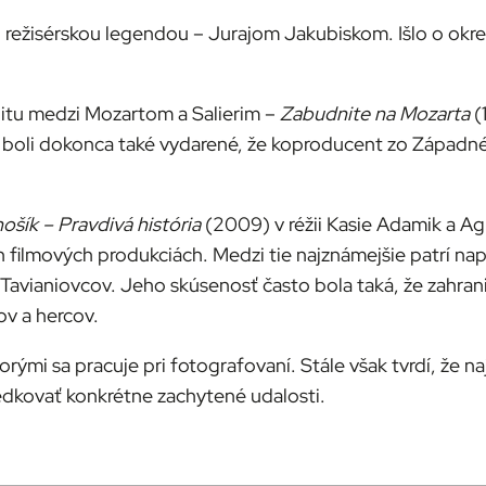
lšou režisérskou legendou – Jurajom Jakubiskom. Išlo o ok
alitu medzi Mozartom a Salierim –
Zabudnite na Mozarta
(
e boli dokonca také vydarené, že koproducent zo Západ
ošík – Pravdivá história
(2009) v réžii Kasie Adamik a Ag
ch filmových produkciách. Medzi tie najznámejšie patrí na
Tavianiovcov. Jeho skúsenosť často bola taká, že zahran
v a hercov.
ými sa pracuje pri fotografovaní. Stále však tvrdí, že na
dkovať konkrétne zachytené udalosti.