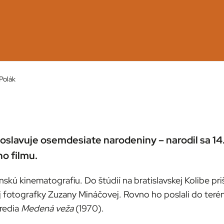
Polák
oslavuje osemdesiate narodeniny – narodil sa 14.
o filmu.
kú kinematografiu. Do štúdií na bratislavskej Kolibe pri
j fotografky Zuzany Mináčovej. Rovno ho poslali do teré
tredia
Medená veža
(1970).