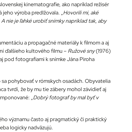
lovenskej kinematografie, ako napríklad režisér
 jeho výroba predlžovala. „
Hovorili mi, aké
 A nie je ľahké urobiť snímky napríklad tak, aby
kumentáciu a propagačné materiály k filmom a aj
ní ďalšieho kultového filmu –
Ružové sny
(1976)
aj pod fotografiami k snímke Jána Piroha
ko sa pohybovať v rómskych osadách. Obyvatelia
ca tvrdí, že by mu tie zábery mohol závidieť aj
komponované: „
Dobrý fotograf by mal byť v
ho významu často aj pragmatický či praktický
seba logicky nadväzujú.