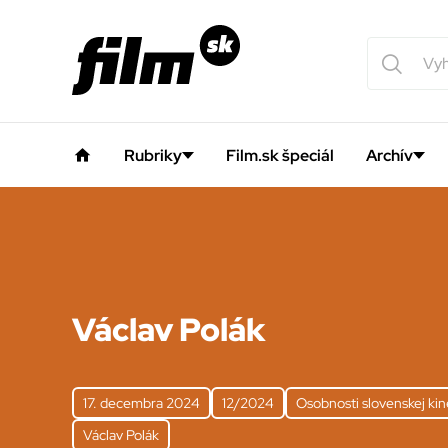
Rubriky
Film.sk špeciál
Archív
Václav Polák
17. decembra 2024
12/2024
Osobnosti slovenskej ki
Václav Polák