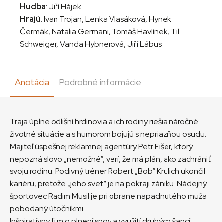
Hudba
: Jiří Hájek
Hrajú
: Ivan Trojan, Lenka Vlasáková, Hynek
Čermák, Natalia Germani, Tomáš Havlínek, Til
Schweiger, Vanda Hybnerová, Jiří Lábus
Anotácia
Podrobné informácie
Traja úplne odlišní hrdinovia a ich rodiny riešia náročné
životné situácie a s humorom bojujú s nepriazňou osudu.
Majiteľ úspešnej reklamnej agentúry Petr Fišer, ktorý
nepozná slovo „nemožné“, verí, že má plán, ako zachrániť
svoju rodinu. Podivný tréner Robert „Bob“ Krulich ukončil
kariéru, pretože „jeho svet“ je na pokraji zániku. Nádejný
športovec Radim Musil je pri obrane napadnutého muža
pobodaný útočníkmi.
Inšpiratívny film o plnení snov a využití druhých šancí,