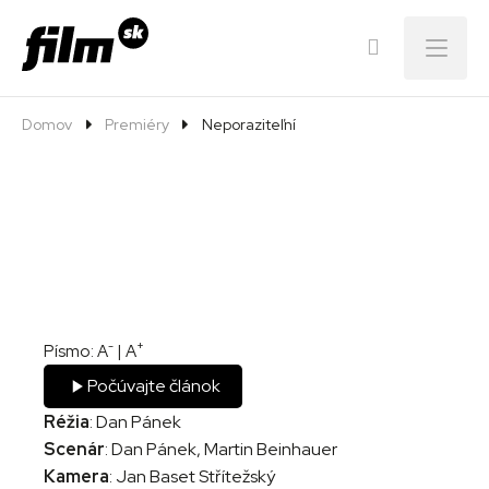
Menu
Domov
Premiéry
Neporaziteľní
-
+
Písmo:
A
|
A
Počúvajte článok
Réžia
: Dan Pánek
Scenár
: Dan Pánek, Martin Beinhauer
Kamera
: Jan Baset Střítežský