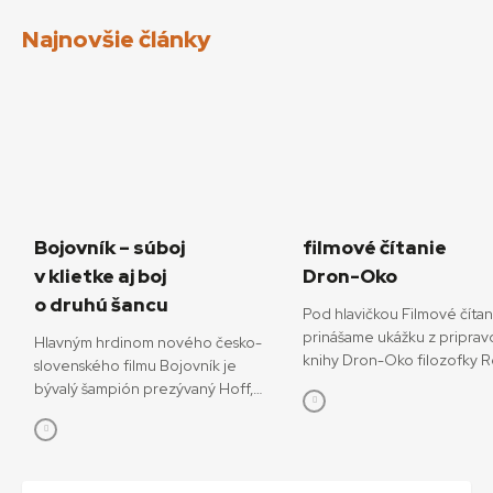
Najnovšie články
Bojovník – súboj
filmové čítanie
v klietke aj boj
Dron-Oko
o druhú šancu
Pod hlavičkou Filmové číta
prinášame ukážku z priprav
Hlavným hrdinom nového česko-
knihy Dron-Oko filozofky 
slovenského filmu Bojovník je
Javorčekovej. V knižnej edíc
bývalý šampión prezývaný Hoff,
časopisu Kino-Ikon Cinestéz
ktorý sa pokúša o návrat do sveta
onedlho vydá Slovenský fi
bojových športov. V snímke
ústav. V knihe sa autorka ve
režisérov Vojtěcha Friča a Tomáša
interdisciplinárnemu výsku
Dianišku ho stvárňuje Milan Ondrík.