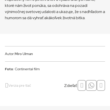
ktoré nám život ponúka, sa odohráva na pozadí
výnimočnej svetovej udalosti a ukazuje, že s nadhľadom a
humorom sa dá vyhrať akákoľvek životná bitka.
Autor:
Miro Ulman
Foto
: Continental film
Zdieľať:
Verzia pre tlač