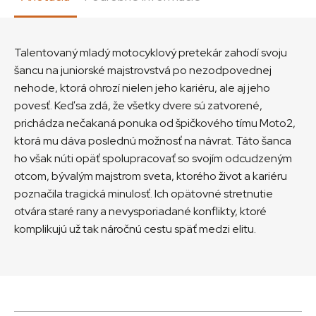
Talentovaný mladý motocyklový pretekár zahodí svoju
šancu na juniorské majstrovstvá po nezodpovednej
nehode, ktorá ohrozí nielen jeho kariéru, ale aj jeho
povesť. Keď sa zdá, že všetky dvere sú zatvorené,
prichádza nečakaná ponuka od špičkového tímu Moto2,
ktorá mu dáva poslednú možnosť na návrat. Táto šanca
ho však núti opäť spolupracovať so svojím odcudzeným
otcom, bývalým majstrom sveta, ktorého život a kariéru
poznačila tragická minulosť. Ich opätovné stretnutie
otvára staré rany a nevysporiadané konflikty, ktoré
komplikujú už tak náročnú cestu späť medzi elitu.