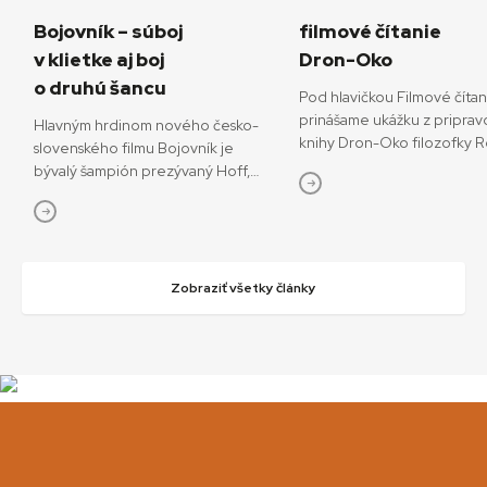
Bojovník – súboj
filmové čítanie
v klietke aj boj
Dron-Oko
o druhú šancu
Pod hlavičkou Filmové číta
prinášame ukážku z priprav
Hlavným hrdinom nového česko-
knihy Dron-Oko filozofky 
slovenského filmu Bojovník je
Javorčekovej. V knižnej edíc
bývalý šampión prezývaný Hoff,
časopisu Kino-Ikon Cinestéz
ktorý sa pokúša o návrat do sveta
onedlho vydá Slovenský fi
bojových športov. V snímke
ústav. V knihe sa autorka ve
režisérov Vojtěcha Friča a Tomáša
interdisciplinárnemu výsku
Dianišku ho stvárňuje Milan Ondrík.
dronov ako prototypu súča
Bojovník mal začiatkom júla svetovú
Zobraziť všetky články
technológií, ktoré menia o
premiéru na MFF Karlove Vary, od
sveta. Rozhodujúcu úlohu 
13. júla príde aj do slovenských kín.
podľa nej zohráva filmové v
Hoff podľa tvorcov nebojuje iba
dronov ako nástrojov so sní
o návrat do sveta, kde bol
funkciami, ktoré sa využívaj
šampiónom, ale najmä o návrat
svoj mocenský potenciál, ale
k rodine a šancu napraviť svoje
kontemplatívne účely. Med
chyby. „Nakrútiť film zo sveta MMA
externými prístrojmi a inter
nie je len o súbojoch v klietke. Je
zásahmi Transplantácia viden