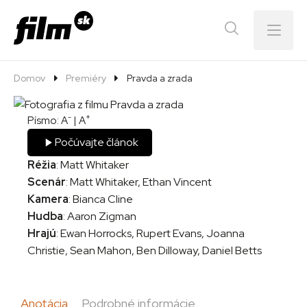
Menu
Domov
Premiéry
Pravda a zrada
-
+
Písmo:
A
|
A
Počúvajte článok
Réžia
: Matt Whitaker
Scenár
: Matt Whitaker, Ethan Vincent
Kamera
: Bianca Cline
Hudba
: Aaron Zigman
Hrajú
: Ewan Horrocks, Rupert Evans, Joanna
Christie, Sean Mahon, Ben Dilloway, Daniel Betts
Anotácia
Podrobné informácie