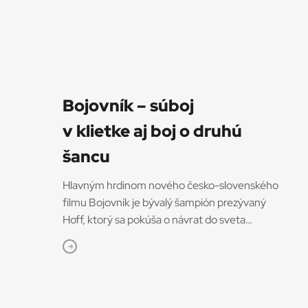
Bojovník – súboj
v klietke aj boj o druhú
šancu
Hlavným hrdinom nového česko-slovenského
filmu Bojovník je bývalý šampión prezývaný
Hoff, ktorý sa pokúša o návrat do sveta
bojových športov. V snímke režisérov Vojtěcha
Friča a Tomáša Dianišku ho stvárňuje Milan
Ondrík. Bojovník mal začiatkom júla svetovú
premiéru na MFF Karlove Vary, od 13. júla
príde aj do slovenských kín. Hoff podľa tvorcov