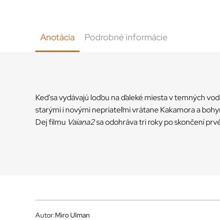
Anotácia
Podrobné informácie
Keď sa vydávajú loďou na ďaleké miesta v temných vodác
starými i novými nepriateľmi vrátane Kakamora a bohy
Dej filmu
Vaiana2
sa odohráva tri roky po skončení pr
Autor:
Miro Ulman