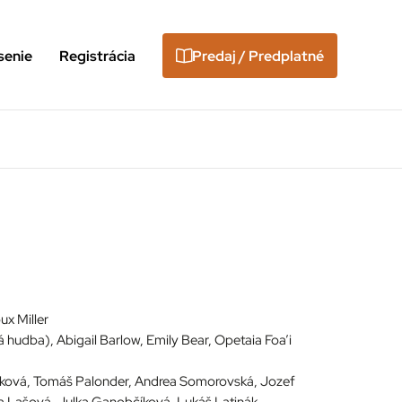
senie
Registrácia
Predaj / Predplatné
ux Miller
hudba), Abigail Barlow, Emily Bear, Opetaia Foa’i
cková, Tomáš Palonder, Andrea Somorovská, Jozef
a Lašová, Julka Ganobčíková, Lukáš Latinák