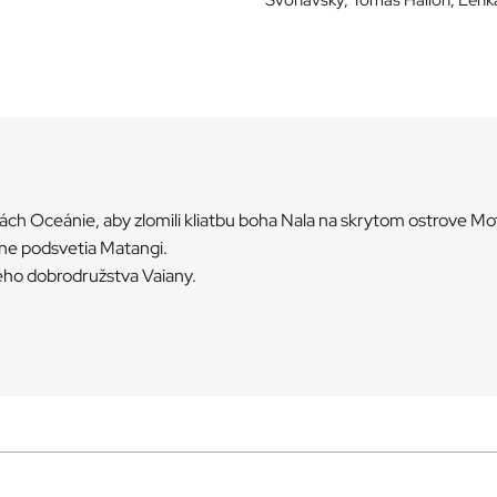
h Oceánie, aby zlomili kliatbu boha Nala na skrytom ostrove Motuf
ne podsvetia Matangi.
vého dobrodružstva Vaiany.