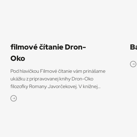
filmové čítanie Dron-
B
Oko
Pod hlavičkou Filmové čítanie vám prinášame
ukážku z pripravovanej knihy Dron-Oko
filozofky Romany Javorčekovej. V knižnej
edícii časopisu Kino-Ikon Cinestézia ju onedlho
vydá Slovenský filmový ústav. V knihe sa
autorka venuje interdisciplinárnemu výskumu
dronov ako prototypu súčasných technológií,
ktoré menia obraz sveta. Rozhodujúcu úlohu v
tom podľa nej zohráva filmové využitie dronov