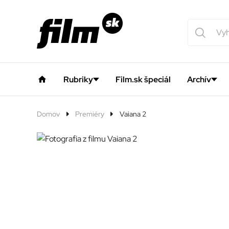
Rubriky
Film.sk špeciál
Archív
Domov
Premiéry
Vaiana 2