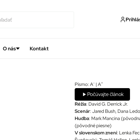
Prihlá
O nás
Kontakt
-
+
Písmo:
A
|
A
Počúvajte článok
Réžia
: David G. Derrick Jr.
Scenár
: Jared Bush, Dana Ledo
Hudba
: Mark Mancina (pôvodná 
(pôvodné piesne)
V slovenskom znení
: Lenka Fe
Švoňavský, Tomáš Hallon, Lenk