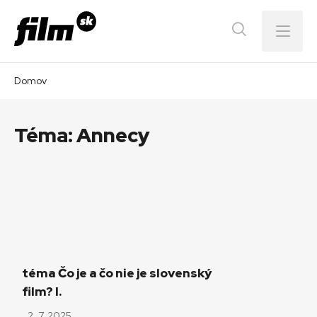
Menu
Domov
Téma:
Annecy
téma Čo je a čo nie je slovenský
film? I.
2. 7. 2025