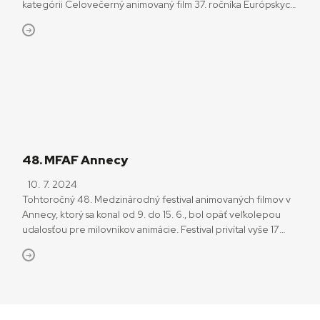
kategórii Celovečerný animovaný film 37. ročníka Európskych
filmových cien. „Tešíme sa, že náš príbeh o láske k životu, k
svojim blízkym, ale hlavne o zdravej láske k sebe samému,
zaujal odbornú porotu a bude sa uchádzať o Európsku
filmovú cenu,“ hovorí producentka Agata Novinski.
48. MFAF Annecy
10. 7. 2024
Tohtoročný 48. Medzinárodný festival animovaných filmov v
Annecy, ktorý sa konal od 9. do 15. 6., bol opäť veľkolepou
udalosťou pre milovníkov animácie. Festival privítal vyše 17
400 akreditovaných návštevníkov, vrátane 6 500
profesionálov z veľtrhu MIFA 2024 a 4 120 študentov, pričom
celkovo bolo zastúpených 103 krajín. Projekcie a odborné
podujatia zaznamenali celkom 125 000 návštev. Medzi
veľkými menami, ktoré sa na festivale objavili, boli osobnosti
ako Terry Gilliam, Wes Anderson a portugalská animátorka