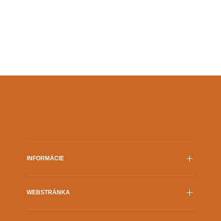
Regina Pessoa.
INFORMÁCIE
Film.sk
WEBSTRÁNKA
Prehlásenie o prístupnosti