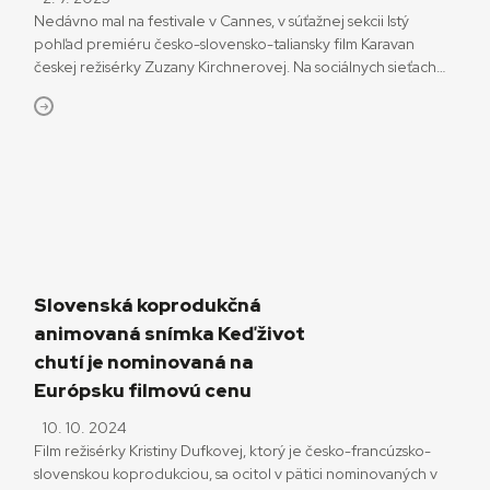
Nedávno mal na festivale v Cannes, v súťažnej sekcii Istý
pohľad premiéru česko-slovensko-taliansky film Karavan
českej režisérky Zuzany Kirchnerovej. Na sociálnych sieťach
vyvolal diskusiu, nakoľko je pri ňom možno hovoriť o tom, že
ide o slovenský film. O viacnárodných a minoritných
koprodukciách a ich zmysle pre Slovensko sa diskutovalo aj na
Týždni slovenského filmu. Takéto diskusie sa cyklicky vracajú.
Rozhodli sme sa […]
Slovenská koprodukčná
animovaná snímka Keď život
chutí je nominovaná na
Európsku filmovú cenu
10. 10. 2024
Film režisérky Kristiny Dufkovej, ktorý je česko-francúzsko-
slovenskou koprodukciou, sa ocitol v pätici nominovaných v