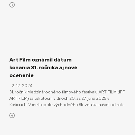
umelecký prínos slovenskej a českej kinematografii. Martin
Štrba patrí k najvýznamnejším a najvyťaženejším slovenským
kameramanom súčasnosti. Absolvent pražskej FAMU sa po
skončení štúdií presunul do bratislavského Štúdia krátkych
filmov, kde sa začala […]
Art Film oznámil dátum
konania 31. ročníka aj nové
ocenenie
2. 12. 2024
31. ročník Medzinárodného filmového festivalu ART FILM (IFF
ART FILM) sa uskutoční v dňoch 20. až 27. júna 2025 v
Košiciach. V metropole východného Slovenska našiel od roku
2016 skvelé podmienky, pričom počas ostatného ročníka sa
premietalo v ôsmich kinosálach dostupných pešou chôdzou
od historického centra. Nový ročník prinesie aj nové
honorárne ocenenie – Cenu […]