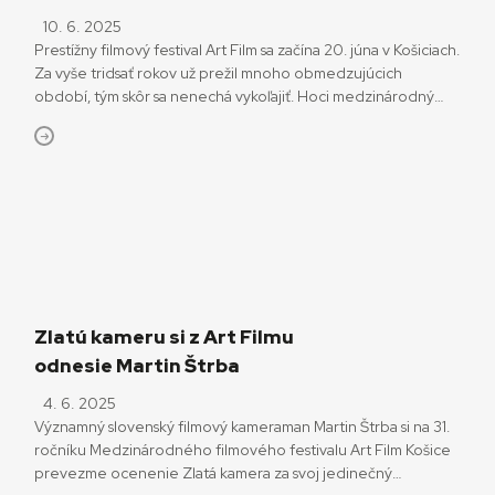
10. 6. 2025
Prestížny filmový festival Art Film sa začína 20. júna v Košiciach.
Za vyše tridsať rokov už prežil mnoho obmedzujúcich
období, tým skôr sa nenechá vykoľajiť. Hoci medzinárodný
festival Art Film Košice tiež pocítil za ostatné mesiace
nepríjemný dopad zmien v spoločnosti, necíti sa byť pod ich
tlakom. Prípravy jeho 31. ročníka sú v plnom prúde. „Snažíme
sa […]
Zlatú kameru si z Art Filmu
odnesie Martin Štrba
4. 6. 2025
Významný slovenský filmový kameraman Martin Štrba si na 31.
ročníku Medzinárodného filmového festivalu Art Film Košice
prevezme ocenenie Zlatá kamera za svoj jedinečný