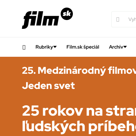
Rubriky
Film.sk špeciál
Archív
25. Medzinárodný filmov
Jeden svet
25 rokov na str
ľudských príbe