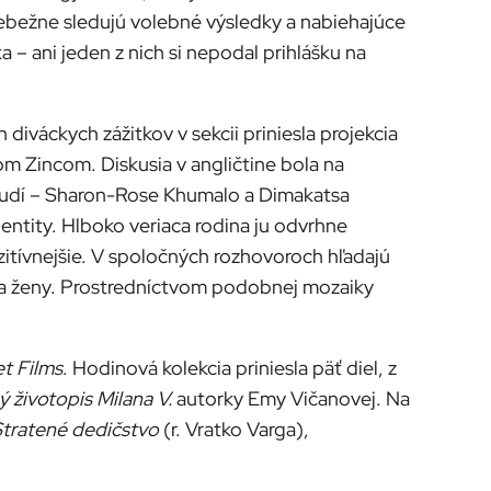
riebežne sledujú volebné výsledky a nabiehajúce
 – ani jeden z nich si nepodal prihlášku na
iváckych zážitkov v sekcii priniesla projekcia
m Zincom. Diskusia v angličtine bola na
 ľudí – Sharon-Rose Khumalo a Dimakatsa
entity. Hlboko veriaca rodina ju odvrhne
pozitívnejšie. V spoločných rozhovoroch hľadajú
v a ženy. Prostredníctvom podobnej mozaiky
t Films
. Hodinová kolekcia priniesla päť diel, z
 životopis Milana V.
autorky Emy Vičanovej. Na
tratené dedičstvo
(r. Vratko Varga),