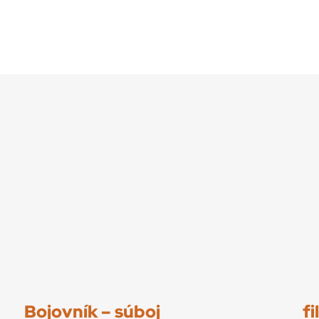
Bojovník – súboj
f