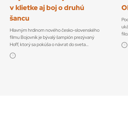
v klietke aj boj o druhú
O
šancu
Pod
uká
Hlavným hrdinom nového česko-slovenského
fil
filmu Bojovník je bývalý šampión prezývaný
edí
Hoff, ktorý sa pokúša o návrat do sveta
vyd
bojových športov. V snímke režisérov Vojtěcha
aut
Friča a Tomáša Dianišku ho stvárňuje Milan
dro
Ondrík. Bojovník mal začiatkom júla svetovú
kto
premiéru na MFF Karlove Vary, od 13. júla
tom
príde aj do slovenských kín. Hoff podľa tvorcov
ako
nebojuje iba o návrat do sveta, kde bol
vyu
šampiónom, ale najmä o návrat k rodine
kon
a šancu napraviť svoje chyby. „Nakrútiť film zo
prí
sveta MMA nie je len o súbojoch v klietke. Je
vid
to o príbehoch, ktoré sa za tým skrývajú – o
úsp
pádoch, víťazstvách, o bojovnosti aj slabosti.
vyk