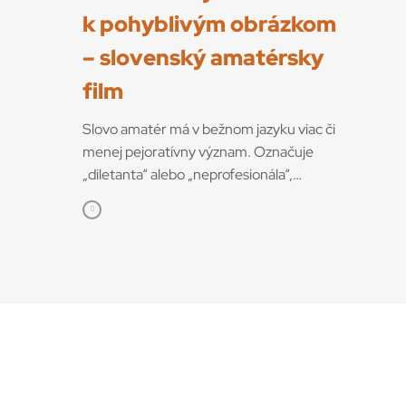
k pohyblivým obrázkom
– slovenský amatérsky
film
Slovo amatér má v bežnom jazyku viac či
menej pejoratívny význam. Označuje
„diletanta“ alebo „neprofesionála“,
postaveného do protikladu k odborníkovi či
profesionálovi. Ale pri definícii pojmu
amatérsky film, o ktorom bude aj tento text, je
dobré sa pozrieť na pôvodný význam tohto
slova. Vychádza z latinského amator
(„milovník“, „ten, kto miluje“), odvodeného od
slovesa amare – milovať. Do francúzštiny
prešlo ako amateur, odkiaľ sa rozšírilo do
väčšiny európskych jazykov vrátane
slovenčiny. Z tohto pohľadu je amatér človek,