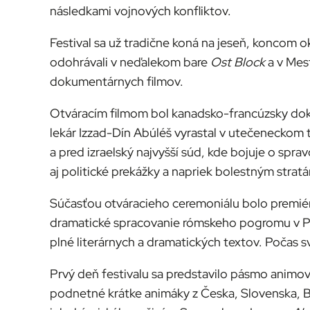
následkami vojnových konfliktov.
Festival sa už tradične koná na jeseň, koncom 
odohrávali v neďalekom bare
Ost Block
a v Mest
dokumentárnych filmov.
Otváracím filmom bol kanadsko-francúzsky d
lekár Izzad-Dín Abúléš vyrastal v utečeneckom t
a pred izraelský najvyšší súd, kde bojuje o s
aj politické prekážky a napriek bolestným strat
Súčasťou otváracieho ceremoniálu bolo premiér
dramatické spracovanie rómskeho pogromu v Po
plné literárnych a dramatických textov. Počas s
Prvý deň festivalu sa predstavilo pásmo animov
podnetné krátke animáky z Česka, Slovenska, Be