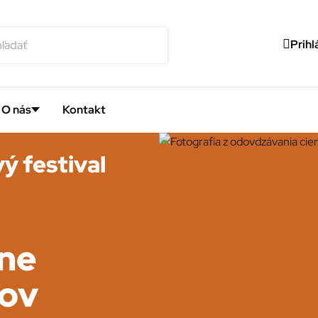
Prihl
O nás
Kontakt
ý festival
ane
hov