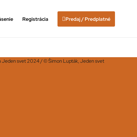
ásenie
Registrácia
Predaj / Predplatné