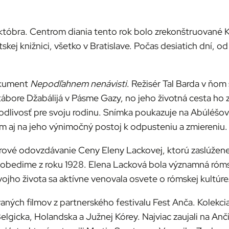
októbra. Centrom diania tento rok bolo zrekonštruované K
skej knižnici, všetko v Bratislave. Počas desiatich dní, od
okument
Nepodľahnem nenávisti
. Režisér Tal Barda v ňom 
ábore Džabálijá v Pásme Gazy, no jeho životná cesta ho z
pravodlivosť pre svoju rodinu. Snímka poukazuje na Abúl
ám aj na jeho výnimočný postoj k odpusteniu a zmiereniu.
ové odovzdávanie Ceny Eleny Lackovej, ktorú zaslúžene 
bedime z roku 1928. Elena Lacková bola významná rómsk
vojho života sa aktívne venovala osvete o rómskej kultúre
aných filmov z partnerského festivalu Fest Anča. Kolekci
lgicka, Holandska a Južnej Kórey. Najviac zaujali na An