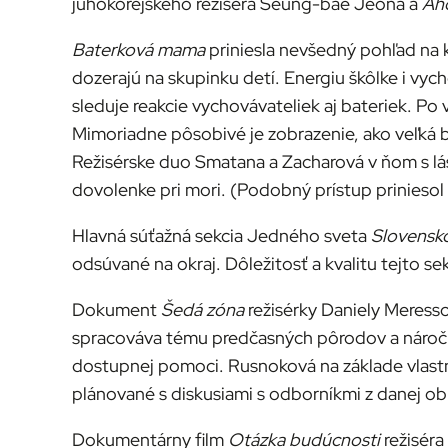
juhokórejského režiséra Seung-bae Jeona a
Aho
Baterková mama
priniesla nevšedný pohľad na k
dozerajú na skupinku detí. Energiu škôlke i vy
sleduje reakcie vychovávateliek aj bateriek. Po 
Mimoriadne pôsobivé je zobrazenie, ako veľká ba
Režisérske duo Smatana a Zacharová v ňom s lás
dovolenke pri mori. (Podobný prístup priniesol 
Hlavná súťažná sekcia Jedného sveta
Slovensko
odsúvané na okraj. Dôležitosť a kvalitu tejto s
Dokument
Šedá zóna
režisérky Daniely Meresso
spracováva tému predčasných pôrodov a náročnýc
dostupnej pomoci. Rusnoková na základe vlastn
plánované s diskusiami s odborníkmi z danej ob
Dokumentárny film
Otázka budúcnosti
režiséra