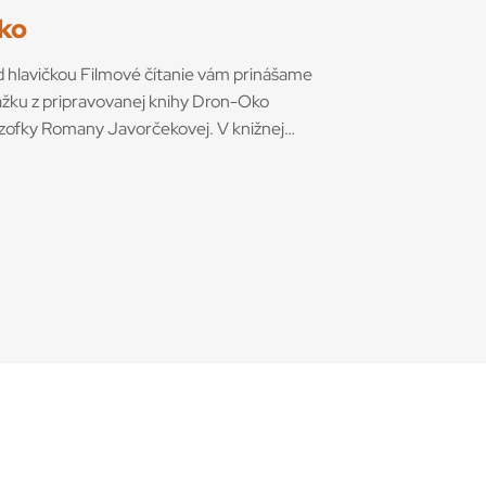
ko
 hlavičkou Filmové čítanie vám prinášame
žku z pripravovanej knihy Dron-Oko
ozofky Romany Javorčekovej. V knižnej
cii časopisu Kino-Ikon Cinestézia ju onedlho
á Slovenský filmový ústav. V knihe sa
orka venuje interdisciplinárnemu výskumu
nov ako prototypu súčasných technológií,
ré menia obraz sveta. Rozhodujúcu úlohu v
 podľa nej zohráva filmové využitie dronov
 nástrojov so snímacími funkciami, ktoré sa
žívajú pre svoj mocenský potenciál, ale aj
templatívne účely. Medzi externými
strojmi a internými zásahmi Transplantácia
enia 27. mája 2023 sa uskutočnila prvá
ešná transplantácia celého oka, ktorú
onal tím 140 lekárov v akademickom