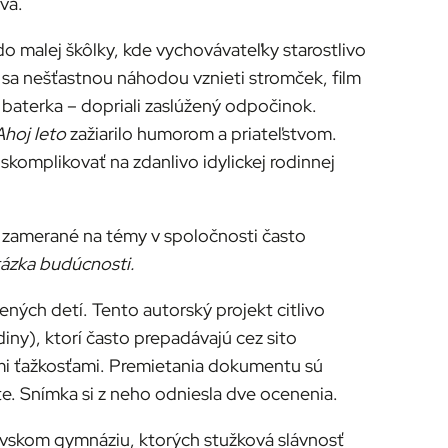
vá.
o malej škôlky, kde vychovávateľky starostlivo
 sa nešťastnou náhodou vznieti stromček, film
ej baterka – dopriali zaslúžený odpočinok.
Ahoj leto
zažiarilo humorom a priateľstvom.
komplikovať na zdanlivo idylickej rodinnej
uly zamerané na témy v spoločnosti často
ázka budúcnosti.
ých detí. Tento autorský projekt citlivo
ny), ktorí často prepadávajú cez sito
ými ťažkosťami. Premietania dokumentu sú
te. Snímka si z neho odniesla dve ocenenia.
avskom gymnáziu, ktorých stužková slávnosť