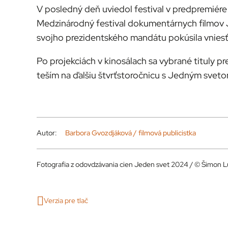
V posledný deň uviedol festival v predpremiére 
Medzinárodný festival dokumentárnych filmov Ji.
svojho prezidentského mandátu pokúsila vniesť 
Po projekciách v kinosálach sa vybrané tituly p
teším na ďalšiu štvrťstoročnicu s Jedným sveto
Autor:
Barbora Gvozdjáková / filmová publicistka
Fotografia z odovdzávania cien Jeden svet 2024 / © Šimon L
Verzia pre tlač