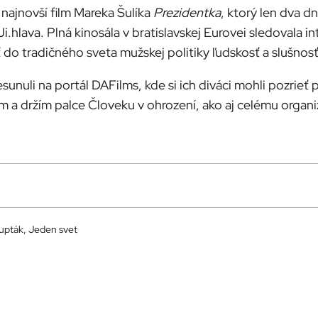
najnovší film Mareka Šulíka
Prezidentka
, ktorý len dva d
hlava. Plná kinosála v bratislavskej Eurovei sledovala i
do tradičného sveta mužskej politiky ľudskosť a slušnosť
resunuli na portál DAFilms, kde si ich diváci mohli pozri
m a držím palce Človeku v ohrození, ako aj celému organ
upták, Jeden svet