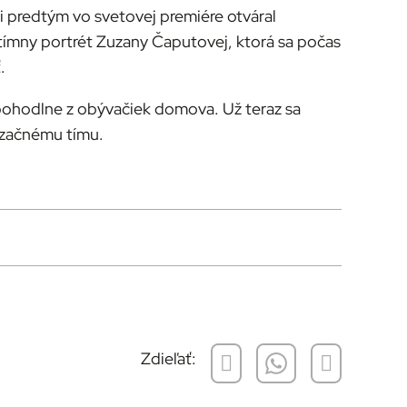
ni predtým vo svetovej premiére otváral
ntímny portrét Zuzany Čaputovej, ktorá sa počas
.
eť pohodlne z obývačiek domova. Už teraz sa
izačnému tímu.
Zdieľať: