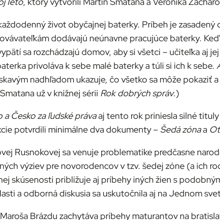
j leto
, ktorý vytvorili Martin Smatana a Veronika Zacharo
aždodenný život obyčajnej baterky. Príbeh je zasadený d
chovávateľkám dodávajú neúnavne pracujúce baterky. Keď
vypätí sa rozchádzajú domov, aby si všetci – učiteľka aj j
terka privoláva k sebe malé baterky a túli si ich k sebe.
kavým nadhľadom ukazuje, čo všetko sa môže pokaziť a s
Smatana už v knižnej sérii
Rok dobrých správ
.)
 a Česko za ľudské práva
aj tento rok priniesla silné tit
ekcie potvrdili minimálne dva dokumenty –
Šedá zóna
a
Ot
vej Rusnokovej sa venuje problematike predčasne naroden
h výziev pre novorodencov v tzv. šedej zóne (a ich rodi
ej skúsenosti približuje aj príbehy iných žien s podobn
lasti a odborná diskusia sa uskutočnila aj na Jednom sve
 Maroša Brázdu zachytáva príbehy maturantov na bratisl