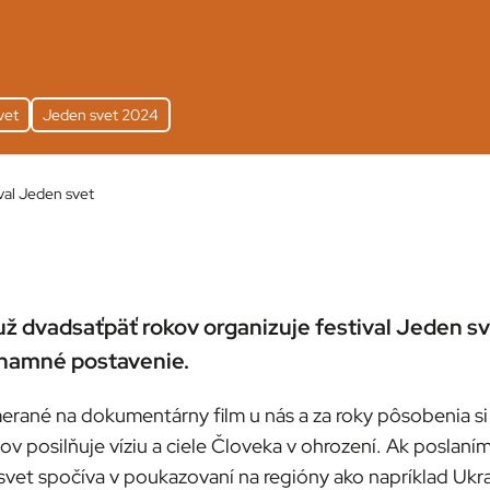
vet
Jeden svet 2024
val Jeden svet
ž dvadsaťpäť rokov organizuje festival Jeden sve
znamné postavenie.
merané na dokumentárny film u nás a za roky pôsobenia si
posilňuje víziu a ciele Človeka v ohrození. Ak poslaním 
et spočíva v poukazovaní na regióny ako napríklad Ukrajin