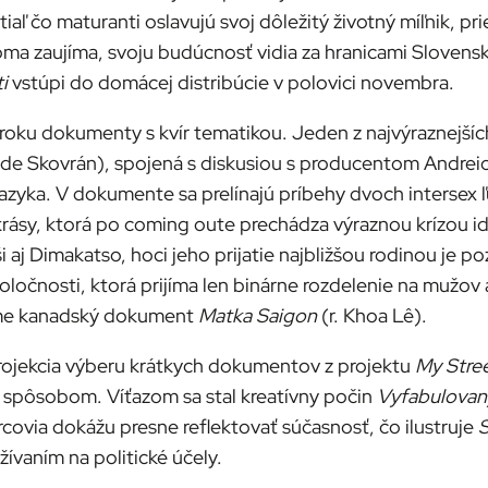
iaľ čo maturanti oslavujú svoj dôležitý životný míľnik, p
oma zaujíma, svoju budúcnosť vidia za hranicami Slovenska
i
vstúpi do domácej distribúcie v polovici novembra.
oku dokumenty s kvír tematikou. Jeden z najvýraznejších d
nde Skovrán), spojená s diskusiou s producentom Andreio
jazyka. V dokumente sa prelínajú príbehy dvoch intersex
krásy, ktorá po coming oute prechádza výraznou krízou id
ši aj Dimakatso, hoci jeho prijatie najbližšou rodinou je 
ločnosti, ktorá prijíma len binárne rozdelenie na mužo
name kanadský dokument
Matka Saigon
(r. Khoa Lê).
projekcia výberu krátkych dokumentov z projektu
My Stree
 spôsobom. Víťazom sa stal kreatívny počin
Vyfabulovaný
orcovia dokážu presne reflektovať súčasnosť, čo ilustruje
S
ívaním na politické účely.