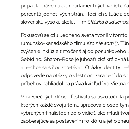
pripadla práve na deň parlamentných volieb. Zat
percentá jednotlivých strán. Hoci ich situácia d
slovenskú vysokú školu. Film
Otázka budúcnost
Fokusovú sekciu Jedného sveta tvorili v tomto r
rumunsko-kanadského filmu
Kto nie som
(r. Tü
zvýšenie inklúzie tlmočená aj do posunkového 
Sebidiho. Sharon-Rose je juhoafrická kráľovná 
a nechce sa s ňou stretávať. Otázky identity rie
odpovede na otázky o vlastnom zaradení do spo
príbehov nahliadol na práva kvír ľudí vo Viet
V záverečných dňoch festivalu sa uskutočnila 
ktorých každé svoju tému spracovalo osobitým
vybraných finalistoch bolo vidieť, ako mladí tv
zaoberajúce sa postavením folklóru a jeho zneuž