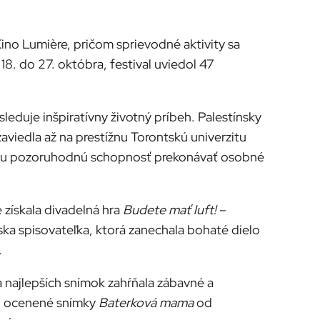
ino Lumière, pričom sprievodné aktivity sa
 18. do 27. októbra, festival uviedol 47
sleduje inšpiratívny životný príbeh. Palestínsky
aviedla až na prestížnu Torontskú univerzitu
éšovu pozoruhodnú schopnosť prekonávať osobné
získala divadelná hra
Budete mať luft!
–
a spisovateľka, ktorá zanechala bohaté dielo
.
a najlepších snímok zahŕňala zábavné a
či ocenené snímky
Baterková mama
od