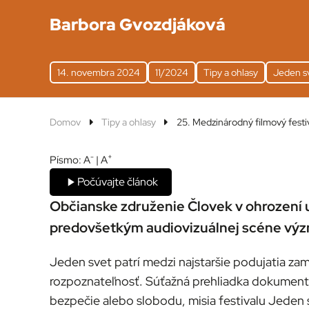
Barbora Gvozdjáková
14. novembra 2024
11/2024
Tipy a ohlasy
Jeden s
Domov
Tipy a ohlasy
25. Medzinárodný filmový festi
-
+
Písmo:
A
|
A
Počúvajte článok
Občianske združenie Človek v ohrození u
predovšetkým audiovizuálnej scéne vý
Jeden svet patrí medzi najstaršie podujatia za
rozpoznateľnosť. Súťažná prehliadka dokumentov 
bezpečie alebo slobodu, misia festivalu Jeden sv