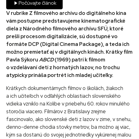
Počúvajte článok
V rubrike Z filmového archívu do digitálneho kina
vám postupne predstavujeme kinematografické
diela z Národného filmového archívu SFÚ, ktoré
prešli procesom digitalizácie, sú dostupné vo
formáte DCP (Digital Cinema Package), a teda ich
možno premietať aj v digitálnych kinách. Krátky film
Pavla Sýkoru
ABCD
(1969) patrí k filmom
o vzdelávaní detí z hornatých lazov, no trochu
atypicky prináša portrét ich mladej učiteľky.
Krátkych dokumentárnych filmov o školách, žiakoch
a ich učiteľoch v odľahlých oblastiach slovenského
vidieka vzniklo na Kolibe v priebehu 60. rokov minulého
storočia viacero. Filmárov z Bratislavy zrejme
fascinovalo, ako slovenské deti z lazov v zime, v snehu,
denno-denne chodia stovky metrov, ba možno aj viac,
kým sa dostanú do svojej jednotriedky vykúrenej malou