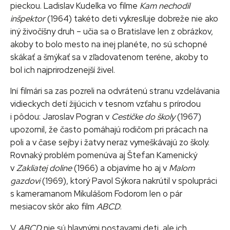
pieckou. Ladislav Kudelka vo filme
Kam nechodil
inšpektor
(1964) takéto deti vykresľuje dobreže nie ako
iný živočíšny druh – učia sa o Bratislave len z obrázkov,
akoby to bolo mesto na inej planéte, no sú schopné
skákať a šmýkať sa v zľadovatenom teréne, akoby to
bol ich najprirodzenejší živel.
Iní filmári sa zas pozreli na odvrátenú stranu vzdelávania
vidieckych detí žijúcich v tesnom vzťahu s prírodou
i pôdou: Jaroslav Pogran v
Cestičke do školy
(1967)
upozornil, že často pomáhajú rodičom pri prácach na
poli a v čase sejby i žatvy neraz vymeškávajú zo školy.
Rovnaký problém pomenúva aj Štefan Kamenický
v
Zakliatej doline
(1966) a objavíme ho aj v
Malom
gazdovi
(1969), ktorý Pavol Sýkora nakrútil v spolupráci
s kameramanom Mikulášom Fodorom len o pár
mesiacov skôr ako film
ABCD
.
V
ABCD
nie sú hlavnými postavami deti, ale ich