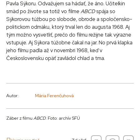
Pavla Sýkoru. Odvažujem sa hádať, že áno. Učiteľkin
smäd po živote sa totiž vo filme
ABCD
spája so
Sýkorovou túžbou po slobode, obrode a spoločensko-
politickom odmäku, ktorý trval len do augusta 1968. Aj
tým možno vysvetliť, prečo do filmu režijne tak výrazne
vstupuje. Aj Sýkora túžobne čakal na jar. No prvá klapka
jeho filmu padla až v novembri 1968, keď v
Československu opäť zavládol chlad a tma.
Autor:
Mária Ferenčuhová
Záber z filmu
ABCD
. Foto: archív SFÚ