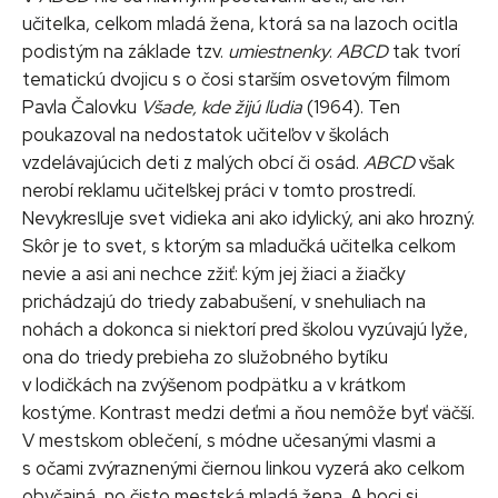
učiteľka, celkom mladá žena, ktorá sa na lazoch ocitla
podistým na základe tzv.
umiestnenky
.
ABCD
tak tvorí
tematickú dvojicu s o čosi starším osvetovým filmom
Pavla Čalovku
Všade, kde žijú ľudia
(1964). Ten
poukazoval na nedostatok učiteľov v školách
vzdelávajúcich deti z malých obcí či osád.
ABCD
však
nerobí reklamu učiteľskej práci v tomto prostredí.
Nevykresľuje svet vidieka ani ako idylický, ani ako hrozný.
Skôr je to svet, s ktorým sa mladučká učiteľka celkom
nevie a asi ani nechce zžiť: kým jej žiaci a žiačky
prichádzajú do triedy zababušení, v snehuliach na
nohách a dokonca si niektorí pred školou vyzúvajú lyže,
ona do triedy prebieha zo služobného bytíku
v lodičkách na zvýšenom podpätku a v krátkom
kostýme. Kontrast medzi deťmi a ňou nemôže byť väčší.
V mestskom oblečení, s módne učesanými vlasmi a
s očami zvýraznenými čiernou linkou vyzerá ako celkom
obyčajná, no čisto mestská mladá žena. A hoci si