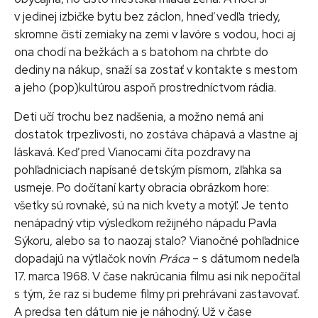
v jedinej izbičke bytu bez záclon, hneď vedľa triedy,
skromne čistí zemiaky na zemi v lavóre s vodou, hoci aj
ona chodí na bežkách a s batohom na chrbte do
dediny na nákup, snaží sa zostať v kontakte s mestom
a jeho (pop)kultúrou aspoň prostredníctvom rádia.
Deti učí trochu bez nadšenia, a možno nemá ani
dostatok trpezlivosti, no zostáva chápavá a vlastne aj
láskavá. Keď pred Vianocami číta pozdravy na
pohľadniciach napísané detským písmom, zľahka sa
usmeje. Po dočítaní karty obracia obrázkom hore:
všetky sú rovnaké, sú na nich kvety a motýľ. Je tento
nenápadný vtip výsledkom režijného nápadu Pavla
Sýkoru, alebo sa to naozaj stalo? Vianočné pohľadnice
dopadajú na výtlačok novín
Práca
– s dátumom nedeľa
17. marca 1968. V čase nakrúcania filmu asi nik nepočítal
s tým, že raz si budeme filmy pri prehrávaní zastavovať.
A predsa ten dátum nie je náhodný. Už v čase