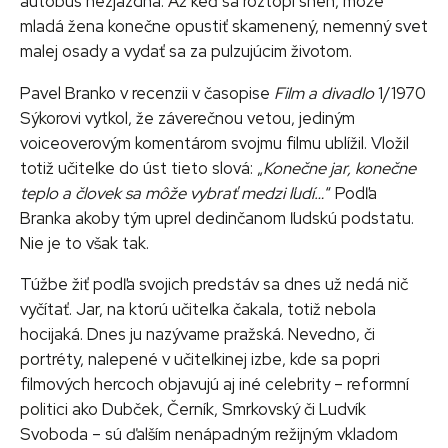
autobus nezjazdná. Až keď sa roztopí sneh, môže
mladá žena konečne opustiť skamenený, nemenný svet
malej osady a vydať sa za pulzujúcim životom.
Pavel Branko v recenzii v časopise
Film a divadlo
1/1970
Sýkorovi vytkol, že záverečnou vetou, jediným
voiceoverovým komentárom svojmu filmu ublížil. Vložil
totiž učiteľke do úst tieto slová: „
Konečne jar, konečne
teplo a človek sa môže vybrať medzi ľudí…
“ Podľa
Branka akoby tým uprel dedinčanom ľudskú podstatu.
Nie je to však tak.
Túžbe žiť podľa svojich predstáv sa dnes už nedá nič
vyčítať. Jar, na ktorú učiteľka čakala, totiž nebola
hocijaká. Dnes ju nazývame pražská. Nevedno, či
portréty, nalepené v učiteľkinej izbe, kde sa popri
filmových hercoch objavujú aj iné celebrity – reformní
politici ako Dubček, Černík, Smrkovský či Ludvík
Svoboda – sú ďalším nenápadným režijným vkladom