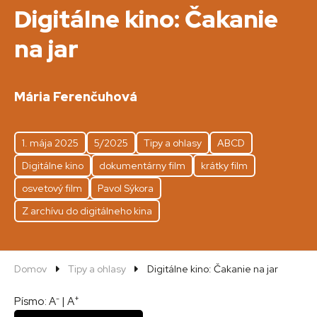
Digitálne kino: Čakanie
na jar
Mária Ferenčuhová
1. mája 2025
5/2025
Tipy a ohlasy
ABCD
Digitálne kino
dokumentárny film
krátky film
osvetový film
Pavol Sýkora
Z archívu do digitálneho kina
Domov
Tipy a ohlasy
Digitálne kino: Čakanie na jar
-
+
Písmo:
A
|
A