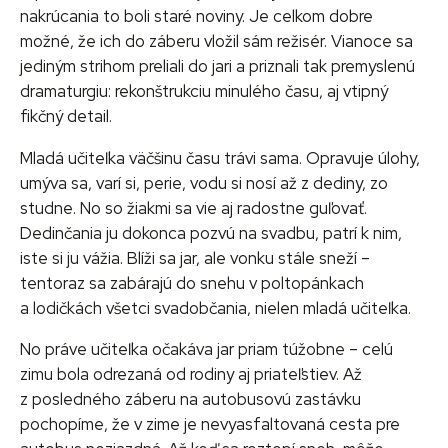
nakrúcania to boli staré noviny. Je celkom dobre
možné, že ich do záberu vložil sám režisér. Vianoce sa
jediným strihom preliali do jari a priznali tak premyslenú
dramaturgiu: rekonštrukciu minulého času, aj vtipný
fikčný detail.
Mladá učiteľka väčšinu času trávi sama. Opravuje úlohy,
umýva sa, varí si, perie, vodu si nosí až z dediny, zo
studne. No so žiakmi sa vie aj radostne guľovať.
Dedinčania ju dokonca pozvú na svadbu, patrí k nim,
iste si ju vážia. Blíži sa jar, ale vonku stále sneží –
tentoraz sa zabárajú do snehu v poltopánkach
a lodičkách všetci svadobčania, nielen mladá učiteľka.
No práve učiteľka očakáva jar priam túžobne – celú
zimu bola odrezaná od rodiny aj priateľstiev. Až
z posledného záberu na autobusovú zastávku
pochopíme, že v zime je nevyasfaltovaná cesta pre