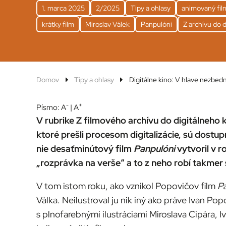
1. marca 2025
2/2025
Tipy a ohlasy
animovaný fil
krátky film
Miroslav Válek
Panpulóni
Z archívu do d
Domov
Tipy a ohlasy
Digitálne kino: V hlave nezbed
-
+
Písmo:
A
|
A
V rubrike Z filmového archívu do digitálneh
ktoré prešli procesom digitalizácie, sú dostu
nie desaťminútový film
Panpulóni
vytvoril v r
„rozprávka na verše“ a to z neho robí takmer
V tom istom roku, ako vznikol Popovičov film
P
Válka. Neilustroval ju nik iný ako práve Ivan P
s plnofarebnými ilustráciami Miroslava Cipára, I