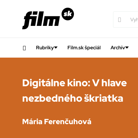
Rubriky
Film.sk špeciál
Archív
Digitálne kino: V hlave
nezbedného škriatka
Mária Ferenčuhová