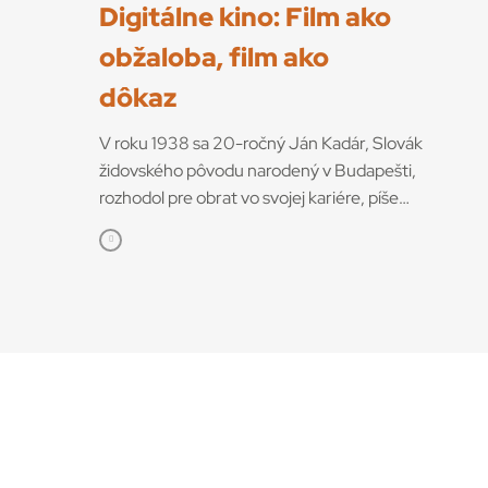
Digitálne kino: Film ako
obžaloba, film ako
dôkaz
V roku 1938 sa 20-ročný Ján Kadár, Slovák
židovského pôvodu narodený v Budapešti,
rozhodol pre obrat vo svojej kariére, píše
filmový historik Václav Macek v monografii
Ján Kadár. Odišiel z vysokoškolských štúdií
práva, ktorému sa venoval jeho otec aj starší
brat, a zapísal sa do filmového kurzu ku Karlovi
Plickovi na bratislavskej Škole umeleckých
remesiel. A hoci Kadár na ŠUR-ke študoval iba
niekoľko mesiacov (po Viedenskej arbitráži sa
jeho trvalé bydlisko ocitlo v Maďarsku, potom
ako Žid prakticky celé vojnové obdobie strávil
v pracovných táboroch v Maďarsku, v roku