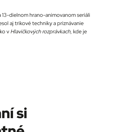
 na 13-dielnom hrano-animovanom seriáli
ol aj trikové techniky a priznávanie
ko v
Hlavičkových rozprávkach
, kde je
ní si
atné