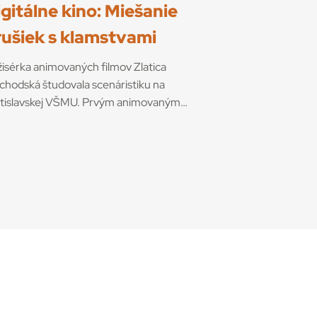
gitálne kino: Miešanie
rušiek s klamstvami
isérka animovaných filmov Zlatica
chodská študovala scenáristiku na
atislavskej VŠMU. Prvým animovaným
lom vytvoreným v Slovenskej filmovej
rbe, na ktorom spolupracovala ešte ako
náristka, bola jedna z častí večerníčkového
iálu Viktora Kubala O Petrovi (Peter na
ete, 1974). O rok neskôr už sama režírovala
tky animovaný film Dážďovka a kohút. K
u napísala (opäť s Kubalom) aj scenár
ľa námetu autora detských kníh Jozefa
loviča. V titulkoch ďalšieho filmu, Dážďovka
výlete (1975), už Kubal nefiguruje. Do roku
3 Zlatica Vejchodská na Kolibe režírovala
cero častí troch seriálov pre deti a niekoľko