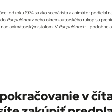
áce: od roku 1974 sa ako scenárista a animátor podieľal
 do
Panpulónov
z neho okrem autorského rukopisu prenies
u nad animátorským stolom. V
Panpulónoch
– podobne a
…
pokračovanie v číta
íte zakúpiť predpl