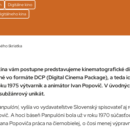
m
Digitálne kino
igitálneho kina
ného škriatka
o kina vám postupne predstavujeme kinematografické d
pné vo formáte DCP (Digital Cinema Package), a teda ic
oku 1975 výtvarník a animátor Ivan Popovič. V úvodných
 subžánrový unikát.
anpulóni
, vyšla vo vydavateľstve Slovenský spisovateľ aj
opovič. A hoci báseň Panpulóni bola už v roku 1970 súčasťo
vana Popoviča práca na čiernobielej, o čosi menej výpravne