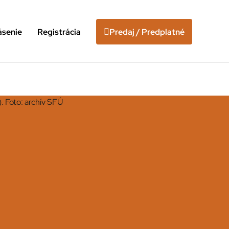
ásenie
Registrácia
Predaj / Predplatné