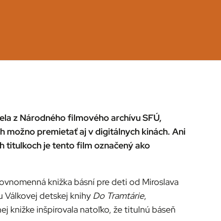
iela z Národného filmového archívu SFÚ,
h možno premietať aj v digitálnych kinách. Ani
 titulkoch je tento film označený ako
 rovnomenná knižka básní pre deti od Miroslava
u Válkovej detskej knihy
Do Tramtárie
,
j knižke inšpirovala natoľko, že titulnú báseň