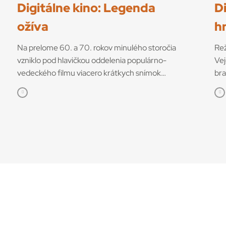
Digitálne kino: Legenda
Di
ožíva
h
Na prelome 60. a 70. rokov minulého storočia
Rež
vzniklo pod hlavičkou oddelenia populárno-
Vej
vedeckého filmu viacero krátkych snímok
br
venovaných dielam Majstra Pavla z Levoče,
die
resp. dielam z jeho rezbárskej a maliarskej
tvo
dielne. V rokoch 1967 – 1968 niektoré z týchto
sce
neskorogotických umeleckých objektov, ktoré
ser
sa nachádzajú v Kostole sv. Juraja v popradskej
výl
Spišskej Sobote, prešli reštauráciou. Zhostila sa
krá
jej reštaurátorka a akademická maliarka Eva
nem
Ricottiová, rodená Palugyayová. V roku 1967
pod
jej prácu na spodnej časti oltára svätého Juraja
Pav
– drevenom súsoší Posledná večera –
na 
dokumentovali pre Slovenský ústav
198
pamiatkovej starostlivosti a ochrany prírody
via