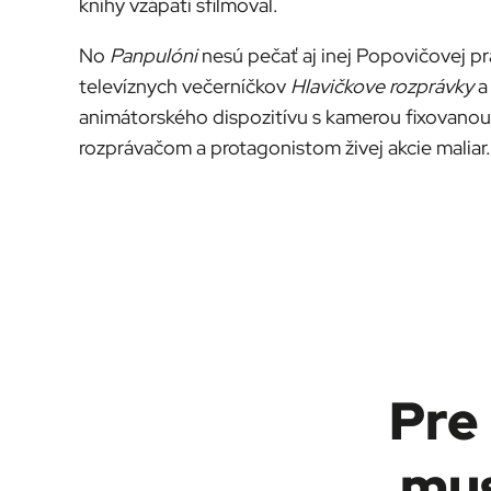
knihy vzápätí sfilmoval.
No
Panpulóni
nesú pečať aj inej Popovičovej pr
televíznych večerníčkov
Hlavičkove rozprávky
a
animátorského dispozitívu s kamerou fixovano
rozprávačom a protagonistom živej akcie maliar
Pre 
mus