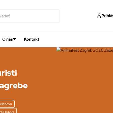
Prihlá
O nás
Kontakt
risti
Zagrebe
elesová
za Dezorz