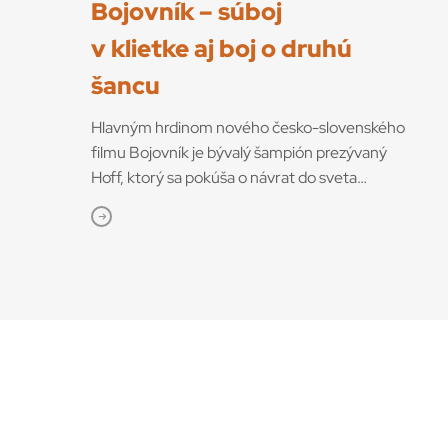
Bojovník – súboj
v klietke aj boj o druhú
šancu
Hlavným hrdinom nového česko-slovenského
filmu Bojovník je bývalý šampión prezývaný
Hoff, ktorý sa pokúša o návrat do sveta
bojových športov. V snímke režisérov Vojtěcha
Friča a Tomáša Dianišku ho stvárňuje Milan
Ondrík. Bojovník mal začiatkom júla svetovú
premiéru na MFF Karlove Vary, od 13. júla
príde aj do slovenských kín. Hoff podľa tvorcov
nebojuje iba o návrat do sveta, kde bol
šampiónom, ale najmä o návrat k rodine
a šancu napraviť svoje chyby. „Nakrútiť film zo
sveta MMA nie je len o súbojoch v klietke. Je
to o príbehoch, ktoré sa za tým skrývajú – o