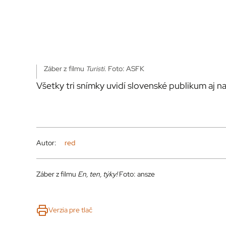
Záber z filmu
Turisti
. Foto: ASFK
Všetky tri snímky uvidí slovenské publikum aj n
Autor:
red
Záber z filmu
En, ten, týky!
Foto: ansze
Verzia pre tlač