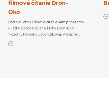
filmové čítanie Dron-
B
Oko
Pod hlavičkou Filmové čítanie vám prinášame
ukážku z pripravovanej knihy Dron-Oko
filozofky Romany Javorčekovej. V knižnej
edícii časopisu Kino-Ikon Cinestézia ju onedlho
vydá Slovenský filmový ústav. V knihe sa
autorka venuje interdisciplinárnemu výskumu
dronov ako prototypu súčasných technológií,
ktoré menia obraz sveta. Rozhodujúcu úlohu v
tom podľa nej zohráva filmové využitie dronov
ako nástrojov so snímacími funkciami, ktoré sa
využívajú pre svoj mocenský potenciál, ale aj
kontemplatívne účely. Medzi externými
prístrojmi a internými zásahmi Transplantácia
videnia 27. mája 2023 sa uskutočnila prvá
úspešná transplantácia celého oka, ktorú