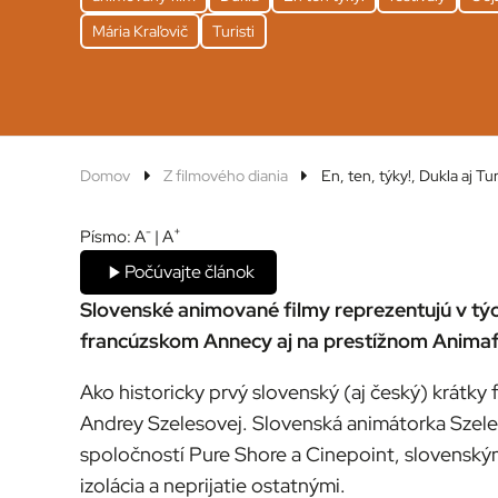
Mária Kraľovič
Turisti
Domov
Z filmového diania
En, ten, týky!, Dukla aj T
-
+
Písmo:
A
|
A
Počúvajte článok
Slovenské animované filmy reprezentujú v tý
francúzskom Annecy aj na prestížnom Animaf
Ako historicky prvý slovenský (aj český) krátky
Andrey Szelesovej. Slovenská animátorka Szel
spoločností Pure Shore a Cinepoint, slovenský
izolácia a neprijatie ostatnými.