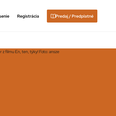
senie
Registrácia
Predaj / Predplatné