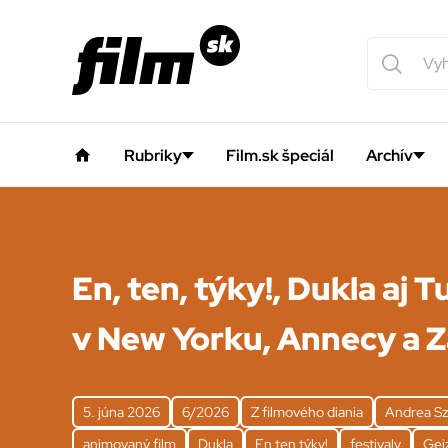
Rubriky
Film.sk špeciál
Archív
En, ten, týky!, Dukla aj Tu
v New Yorku, Annecy a 
5. júna 2026
6/2026
Z filmového diania
Andrea Sz
animovaný film
Dukla
En ten týky!
festivaly
Gej