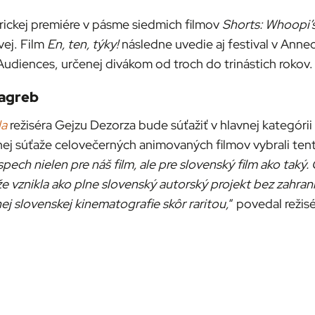
rickej premiére v pásme siedmich filmov
Shorts: Whoopi’
ej. Film
En, ten, týky!
následne uvedie aj festival v Annec
 Audiences, určenej divákom od troch do trinástich rokov.
Zagreb
la
režiséra Gejzu Dezorza bude súťažiť v hlavnej kategóri
nej súťaže celovečerných animovaných filmov vybrali tent
ech nielen pre náš film, ale pre slovenský film ako taký. 
e vznikla ako plne slovenský autorský projekt bez zahra
j slovenskej kinematografie skôr raritou,
“ povedal režis