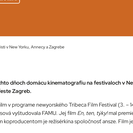
uristi v New Yorku, Annecy a Zagrebe
chto dňoch domácu kinematografiu na festivaloch v Ne
este Zagreb.
 film v programe newyorského Tribeca Film Festival (3. – 
esová vyštudovala FAMU. Jej film
En, ten, týky!
mal premié
m koproducentom je režisérkina spoločnosť ansze. Film j