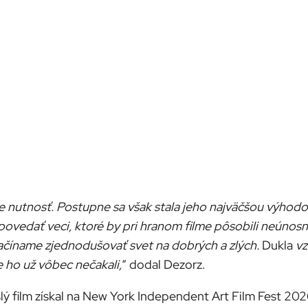
e nutnosť. Postupne sa však stala jeho najväčšou výhodou,
vedať veci, ktoré by pri hranom filme pôsobili neúnosne
začíname zjednodušovať svet na dobrých a zlých.
Dukla
vz
 ho už vôbec nečakali,
“ dodal Dezorz.
islý film získal na New York Independent Art Film Fest 2