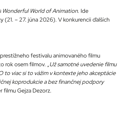
s Wonderful World of Animation
. Ide
y (21. – 27. júna 2026). V konkurencii ďalších
i prestížneho festivalu animovaného filmu
o rok osem filmov. „
Už samotné uvedenie filmu
O to viac si to vážim v kontexte jeho akceptácie
ničnej koprodukcie a bez finančnej podpory
ér filmu Gejza Dezorz.