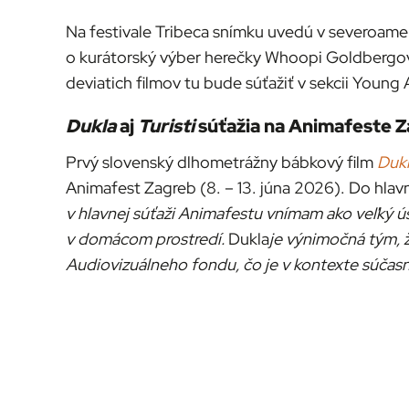
Na festivale Tribeca snímku uvedú v severoame
o kurátorský výber herečky Whoopi Goldbergov
deviatich filmov tu bude súťažiť v sekcii Young
Dukla
aj
Turisti
súťažia na Animafeste 
Prvý slovenský dlhometrážny bábkový film
Duk
Animafest Zagreb (8. – 13. júna 2026). Do hlav
v hlavnej súťaži Animafestu vnímam ako veľký úsp
v domácom prostredí.
Dukla
je výnimočná tým, ž
Audiovizuálneho fondu, čo je v kontexte súčasne