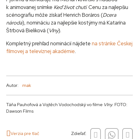
k animovanej snímke
Keď život chutí
. Cenu za najlepšiu
scénografiu môže získať Henrich Boráros (
Dcera
národa
), nomináciu za najlepšie kostýmy má Katarína
Štrbová Bieliková (
Vlny
).
Kompletný prehľad nominácií nájdete
na stránke Českej
filmovej a televíznej akadémie
.
Autor:
mak
Táňa Pauhofová a Vojtěch Vodochodský vo filme
Vlny
. FOTO:
Dawson Films
Verzia pre tlač
Zdieľať: