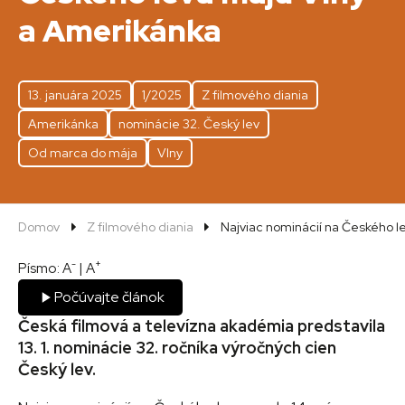
a Amerikánka
13. januára 2025
1/2025
Z filmového diania
Amerikánka
nominácie 32. Český lev
Od marca do mája
Vlny
Domov
Z filmového diania
Najviac nominácií na Českého l
-
+
Písmo:
A
|
A
Počúvajte článok
Česká filmová a televízna akadémia predstavila
13. 1. nominácie 32. ročníka výročných cien
Český lev.