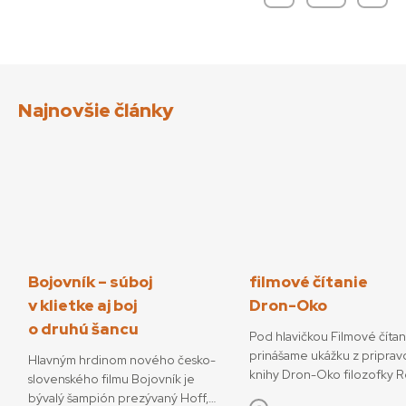
Najnovšie články
Bojovník – súboj
filmové čítanie
v klietke aj boj
Dron-Oko
o druhú šancu
Pod hlavičkou Filmové číta
prinášame ukážku z priprav
Hlavným hrdinom nového česko-
knihy Dron-Oko filozofky 
slovenského filmu Bojovník je
Javorčekovej. V knižnej edíc
bývalý šampión prezývaný Hoff,