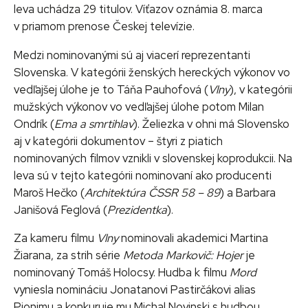
leva uchádza 29 titulov. Víťazov oznámia 8. marca
v priamom prenose Českej televízie.
Medzi nominovanými sú aj viacerí reprezentanti
Slovenska. V kategórii ženských hereckých výkonov vo
vedľajšej úlohe je to Táňa Pauhofová (
Vlny
), v kategórii
mužských výkonov vo vedľajšej úlohe potom Milan
Ondrík (
Ema a smrtihlav
). Želiezka v ohni má Slovensko
aj v kategórii dokumentov – štyri z piatich
nominovaných filmov vznikli v slovenskej koprodukcii. Na
leva sú v tejto kategórii nominovaní ako producenti
Maroš Hečko (
Architektúra ČSSR 58 – 89
) a Barbara
Janišová Feglová (
Prezidentka
).
Za kameru filmu
Vlny
nominovali akademici Martina
Žiarana, za strih série
Metoda Markovič: Hojer
je
nominovaný Tomáš Holocsy. Hudba k filmu
Mord
vyniesla nomináciu Jonatanovi Pastirčákovi alias
Pjonimu a konkuruje mu Michal Novinski s hudbou