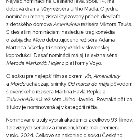
Najviac nominácií na Českého leva, spolu 14, má
dobová dráma
Vlny
režiséra Jiřího Mádla. O jednu
nomináciu menej získal štylizovaný príbeh dievčaťa
z detského domova
Amerikánka
režiséra Viktora Tauša.
S desiatimi nomináciami nasleduje tragikomédia
o zabíjačke
Mord
debutujúceho režiséra Adama
Martinca. Všetky tri snímky vznikli v slovenskej
koprodukcii. Desať nominácií má aj televízna séria
Metoda Markovič: Hojer
z platformy Voyo.
O sošku pre najlepší film sa okrem
Vĺn
,
Amerikánky
a
Mordu
uchádzajú snímky
Od marca do mája
pôvodom
slovenského režiséra Martina Pavla Repku a
Zahradníkův rok
režiséra Jiřího Havelku. Rovnaká pätica
titulov je nominovaná aj v kategórii réžia.
Nominované tituly vybrali akademici z celkovo 93 filmov,
televíznych seriálov a minisérií, ktoré mali premiéru
v roku 2024. Celkovo sa nakoniec o sošku Českého