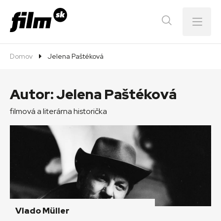
Menu
Domov
Jelena Paštéková
Autor:
Jelena Paštéková
filmová a literárna historička
Vlado Müller