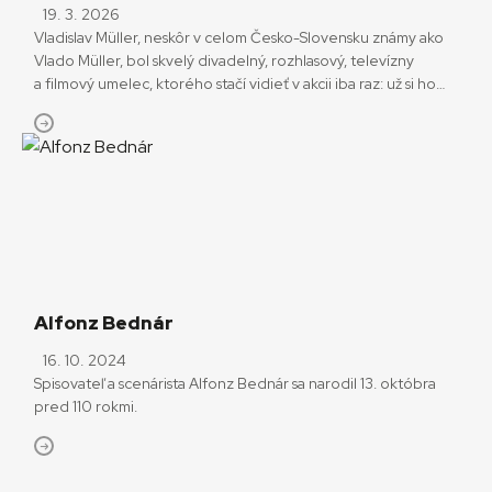
19. 3. 2026
Vladislav Müller, neskôr v celom Česko-Slovensku známy ako
Vlado Müller, bol skvelý divadelný, rozhlasový, televízny
a filmový umelec, ktorého stačí vidieť v akcii iba raz: už si ho
nikdy nedokážete s nikým iným pomýliť. Narodil sa 19. marca
1936 v Bratislave a v týchto dňoch by sa dožil deväťdesiatky.
Reálny čas jeho bytia bol skromnejší – posledným osláveným
jubileom bola päťdesiatdeviatka. […]
Alfonz Bednár
16. 10. 2024
Spisovateľ a scenárista Alfonz Bednár sa narodil 13. októbra
pred 110 rokmi.