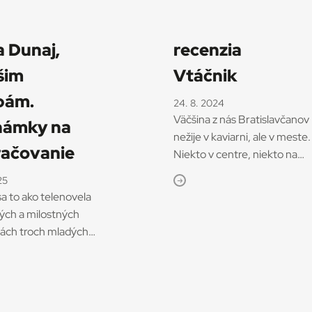
 Dunaj,
recenzia
šim
Vtáčnik
bám.
24. 8. 2024
Väčšina z nás Bratislavčanov
námky na
nežije v kaviarni, ale v meste.
ačovanie
Niekto v centre, niekto na
sídlisku, niekto v satelite. Je
25
pod mostom, iný v River Par
sa to ako telenovela
Ale všetci, zdá sa, chcú…
ných a milostných
chceme žiť v hlavnom meste
iách troch mladých
a
vybúchať
z neho čo najviac.
ačiek z obchodného
to je dôvod, prečo sa
naj. Dnes, po dvoch
v Bratislave v posledných
ysielania a deviatich
rokoch kvalita života výrazne
, opentlených
zhoršuje.