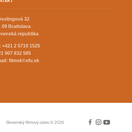
NTAKT
össlingová 32
 09 Bratislava
ovenská republika
.:
+421 2 5710 1525
21 907 832 585
ail:
filmsk©sfu.sk
Slovenský filmový ústav © 2026