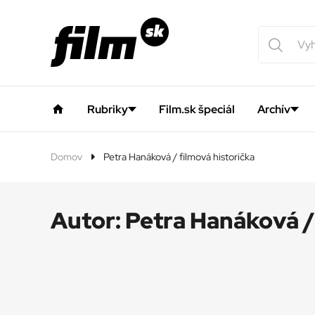
Rubriky
Film.sk špeciál
Archív
Domov
Petra Hanáková / filmová historička
Autor:
Petra Hanáková / 