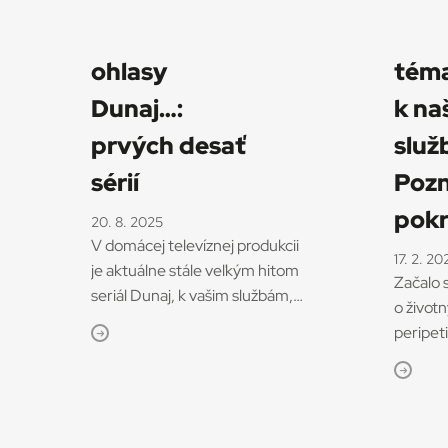
ohlasy
téma
Dunaj…:
k na
prvých desať
služ
sérií
Poz
pokr
20. 8. 2025
V domácej televíznej produkcii
17. 2. 20
je aktuálne stále veľkým hitom
Začalo 
seriál Dunaj, k vašim službám,
o život
ktorý formou kvázi-romantickej
peripet
telenovely komunikuje obdobie
predav
Slovenského štátu. Robí to
domu Du
rafinovane, herecky uspokojivo
rokoch v
a z hľadiska historiografie
sériách
celkom tvorivo. O to viac