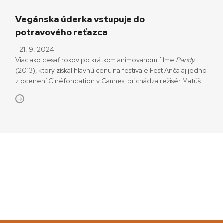
Vegánska úderka vstupuje do
potravového reťazca
21. 9. 2024
Viac ako desať rokov po krátkom animovanom filme
Pandy
(2013), ktorý získal hlavnú cenu na festivale Fest Anča aj jedno
z ocenení Cinéfondation v Cannes, prichádza režisér Matúš
Vizár s druhým dielom zamýšľanej série drsných animovaných
satír venovaných environmentálnemu aktivizmu a boju za
práva zvierat.