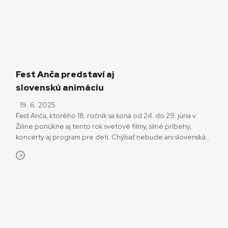
Fest Anča predstaví aj
slovenskú animáciu
19. 6. 2025
Fest Anča, ktorého 18. ročník sa koná od 24. do 29. júna v
Žiline ponúkne aj tento rok svetové filmy, silné príbehy,
koncerty aj program pre deti. Chýbať nebude ani slovenská
animácia. Z Annecy do Žiliny Témou tohto ročníka festivalu sú
Naše telá a v jej duchu sa nesie aj česko-slovensko-francúzsky
animák Keď život chutí […]