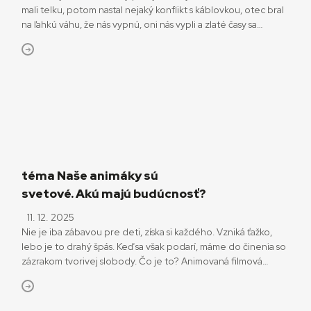
mali telku, potom nastal nejaký konflikt s káblovkou, otec bral
na ľahkú váhu, že nás vypnú, oni nás vypli a zlaté časy sa
skončili. Odvtedy som toho zas tak veľa nevidel. Na Krížnik
Potemkin som zízal schovaný pod hojdacím kreslom, na
ktorom sedeli moji rodičia, […]
téma Naše animáky sú
svetové. Akú majú budúcnosť?
11. 12. 2025
Nie je iba zábavou pre deti, získa si každého. Vzniká ťažko,
lebo je to drahý špás. Keď sa však podarí, máme do činenia so
zázrakom tvorivej slobody. Čo je to? Animovaná filmová
tvorba. Aj tá slovenská presne odráža, ako ju podporuje jej
spoločnosť. Bude môcť fungovať ďalej? Revolta, sarkazmus,
nekorektný humor, aktuálna téma, akčnosť aj […]