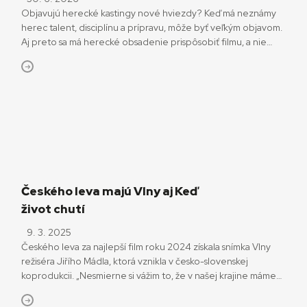
Objavujú herecké kastingy nové hviezdy? Keď má neznámy
herec talent, disciplínu a prípravu, môže byť veľkým objavom.
Aj preto sa má herecké obsadenie prispôsobiť filmu, a nie
opačne. Kto o tom rozhoduje? Naozaj pomáhajú opakovane
videné tváre dostať pred slovenské filmové plátno viac
divákov? Pýtame sa, čo to hovorí o kvalite filmu, v čom presne
asistujú filmárom kastingové […]
Českého leva majú Vlny aj Keď
život chutí
9. 3. 2025
Českého leva za najlepší film roku 2024 získala snímka Vlny
režiséra Jiřího Mádla, ktorá vznikla v česko-slovenskej
koprodukcii. „Nesmierne si vážim to, že v našej krajine máme
stále verejnoprávne médiá,“ povedala pri preberaní ceny pre
najlepší film jeho producentka Monika Kristl. Samotný Mádl si