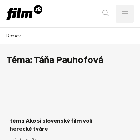
Menu
Domov
Téma:
Táňa Pauhofová
téma Ako si slovenský film volí
herecké tváre
30. 6. 2026