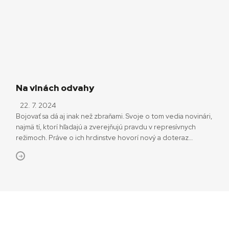
počas večera odniesol hneď dve sošky – za najlepšiu réžiu
a scenár. Na filme, […]
Na vlnách odvahy
22. 7. 2024
Bojovať sa dá aj inak než zbraňami. Svoje o tom vedia novinári,
najmä tí, ktorí hľadajú a zverejňujú pravdu v represívnych
režimoch. Práve o ich hrdinstve hovorí nový a doteraz
najambicióznejší film Jiřího Mádla. Triler Vlny oslavuje
statočnosť a húževnatosť rozhlasových reportérov
a technikov Československého rozhlasu, ktorý vysielal ešte
dlho potom, ako 21. augusta obsadili našu krajinu vojská
Varšavskej zmluvy a okupanti vypli oficiálne vysielače.
Premiéru mal na festivale v Karlových Varoch a v druhej
polovici leta príde aj do slovenských kín.