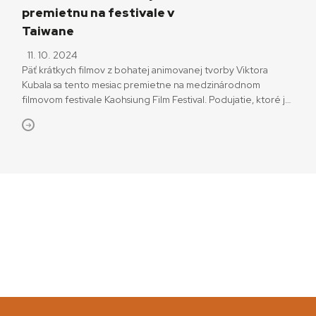
premietnu na festivale v
Taiwane
11. 10. 2024
Päť krátkych filmov z bohatej animovanej tvorby Viktora
Kubala sa tento mesiac premietne na medzinárodnom
filmovom festivale Kaohsiung Film Festival. Podujatie, ktoré je
najväčšou medzinárodnou platformou pre krátke filmy na
Taiwane, sa uskutoční v termíne od 12. do 27. októbra
a klasická slovenská kinematografia bude v jeho programe
zastúpená už po druhýkrát.