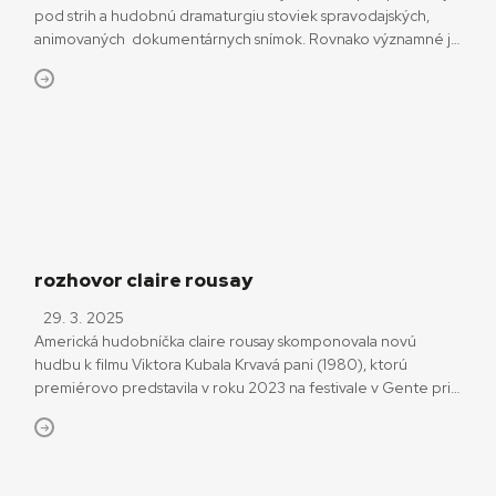
pod strih a hudobnú dramaturgiu stoviek spravodajských,
animovaných dokumentárnych snímok. Rovnako významné je
jeho pôsobenie v oblasti teórie filmovej hudby či v oblasti
liturgickej hudby. Spolupracoval tiež so SĽUK-om. Muzikológ,
skladateľ a režisér Juraj Lexmann sa narodil 19. januára pred
85 rokmi. Zomrel vlani v novembri. Zachytil odchádzajúcich
pamätníkov filmovej […]
rozhovor claire rousay
29. 3. 2025
Americká hudobníčka claire rousay skomponovala novú
hudbu k filmu Viktora Kubala Krvavá pani (1980), ktorú
premiérovo predstavila v roku 2023 na festivale v Gente pri
príležitosti Kubalovej storočnice. Soundtrack, ktorý vo
vypredanej limitovanej edícii vyšiel vlani aj na vinyle, predstaví
naživo i v Bratislave. Prvé a jediné uvedenie filmu s novou
hudbou v podaní claire rousay naživo na Slovensku sa […]