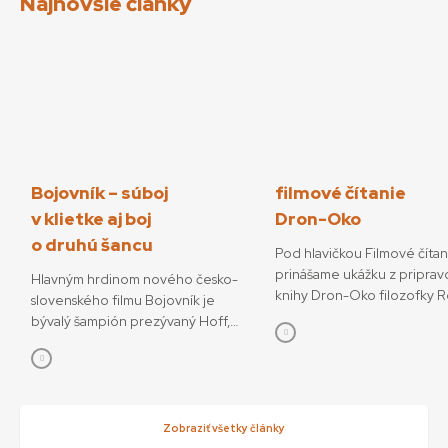
Najnovšie články
Bojovník – súboj
filmové čítanie
v klietke aj boj
Dron-Oko
o druhú šancu
Pod hlavičkou Filmové číta
prinášame ukážku z priprav
Hlavným hrdinom nového česko-
knihy Dron-Oko filozofky 
slovenského filmu Bojovník je
Javorčekovej. V knižnej edíc
bývalý šampión prezývaný Hoff,
časopisu Kino-Ikon Cinestéz
ktorý sa pokúša o návrat do sveta
onedlho vydá Slovenský fi
bojových športov. V snímke
ústav. V knihe sa autorka ve
režisérov Vojtěcha Friča a Tomáša
interdisciplinárnemu výsku
Dianišku ho stvárňuje Milan Ondrík.
dronov ako prototypu súča
Bojovník mal začiatkom júla svetovú
Zobraziť všetky články
technológií, ktoré menia o
premiéru na MFF Karlove Vary, od