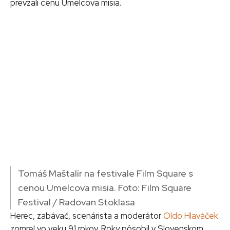
prevzali cenu Umelcova misia.
Tomáš Maštalír na festivale Film Square s
cenou Umelcova misia. Foto: Film Square
Festival / Radovan Stoklasa
Herec, zabávač, scenárista a moderátor
Oldo Hlaváček
zomrel vo veku 91 rokov. Roky pôsobil v Slovenskom