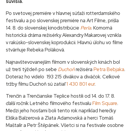
súvisia.
Po svetovej premiére v hlavnej súťaži rotterdamského
festivalu a po slovenskej premiére na Art Filme, prišla
14. 8. do slovenskej kinodistribúcie
Perla
. Komorná
historická dráma režisérky Alexandry Makarovej vznikla
v rakúsko-slovenskej koprodukcii. Hlavnú úlohu vo filme
stvárňuje Rebeka Poláková.
Najnavštevovanejším filmom v slovenských kinách bol
už tretí týždeň po sebe
Duchoň
režiséra
Petra Bebjaka
.
Doteraz ho videlo 193 215 divákov a diváčok. Celkové
tržby filmu Duchoň sú zatiaľ
1 430 801 eur
.
Trenčín a Trenčianske Teplice hostili od 14. do 17. 8.
ďalší ročník Letného filmového festivalu
Film Square
.
Medzi jeho hosťami boli tento rok napríklad herečky
Eliška Balzerová a Zlata Adamovská a herci Tomáš
Maštalír a Petr Štěpánek. Všetci si na festivale osobne