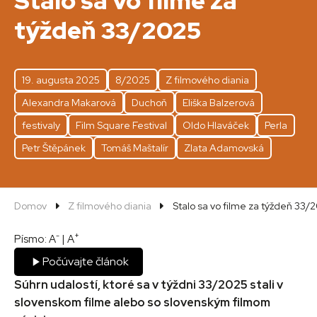
Stalo sa vo filme za
týždeň 33/2025
19. augusta 2025
8/2025
Z filmového diania
Alexandra Makarová
Duchoň
Eliška Balzerová
festivaly
Film Square Festival
Oldo Hlaváček
Perla
Petr Štěpánek
Tomáš Maštalír
Zlata Adamovská
Domov
Z filmového diania
Stalo sa vo filme za týždeň 33/
-
+
Písmo:
A
|
A
Počúvajte článok
Súhrn udalostí, ktoré sa v týždni 33/2025 stali v
slovenskom filme alebo so slovenským filmom