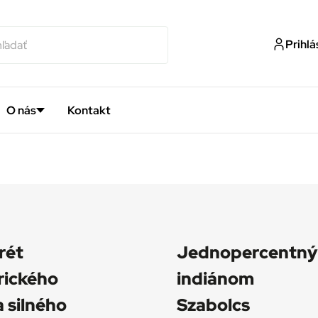
Prihlá
O nás
Kontakt
rét
Jednopercentn
rického
indiánom
a silného
Szabolcs