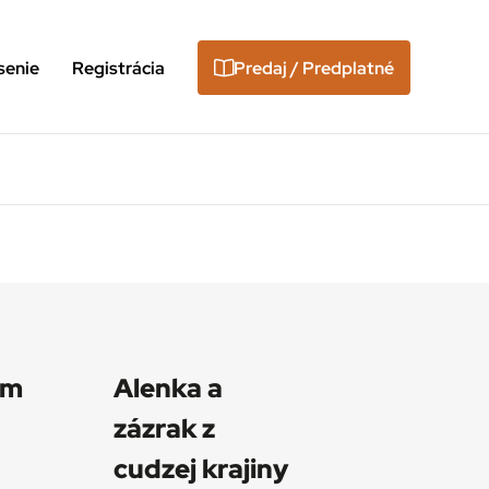
senie
Registrácia
Predaj / Predplatné
ým
Alenka a
zázrak z
cudzej krajiny