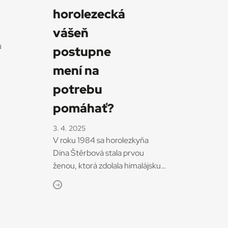
horolezecká
.
vášeň
ako
u
postupne
mení na
potrebu
ívu
pomáhať?
3. 4. 2025
a
V roku 1984 sa horolezkyňa
Dina Štěrbová stala prvou
ženou, ktorá zdolala himalájsku
ana
osemtisícovku Čho Oju (8021
m). Neskôr sa začala venovať
humanitárnej pomoci a
ed
s kolegom Vítězslavom