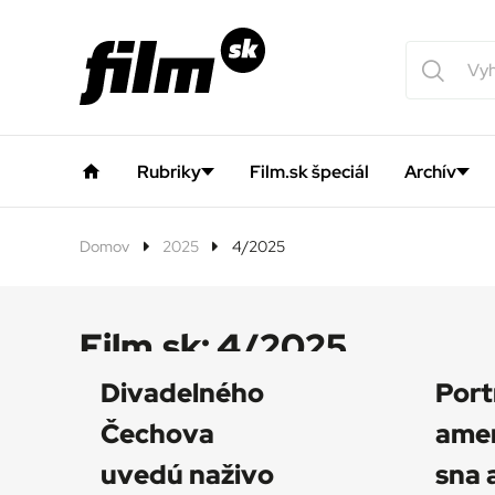
Rubriky
Film.sk špeciál
Archív
Domov
2025
4/2025
Film.sk:
4/2025
Divadelného
Port
Čechova
ame
uvedú naživo
sna 