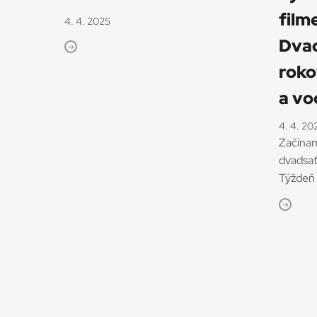
film
4. 4. 2025
Dva
roko
a vo
4. 4. 20
Začínam
dvadsať
Týždeň 
dostal n
českosl
využili 
bratisla
rekapitu
Stránkovanie
zaujíma
vydanie