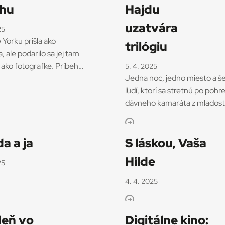
ahu
Hajdu
uzatvára
25
Yorku prišla ako
trilógiu
, ale podarilo sa jej tam
ť ako fotografke. Príbeh
5. 4. 2025
Jedna noc, jedno miesto a š
omanovej sledovala
ľudí, ktorí sa stretnú po pohr
iatich rokov s kamerou
dávneho kamaráta z mladosti
režisérka Marie
To je základná premisa nové
vá. Výsledkom je
maďarsko-slovensko-
lovenský časozberný
a a ja
S láskou, Vaša
amerického filmu
tárny film Svet medzi
Jednopercentný indián.
orý je od 3. apríla v
Hilde
25
Novinka režiséra Szabolcsa
kých kinách. Mariu
Hajdua mala premiéru na M
ú režisérka spoznala
4. 4. 2025
Febiofest Bratislava a od 3.
m centre v New Yorku,
marca je v slovenskej
covala ako programová
kinodistribúcii. „Naša spoloč
ka […]
eň vo
Digitálne kino: