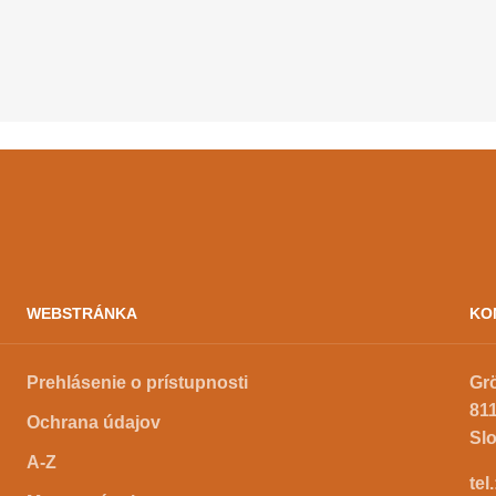
lu (vtedy sa film meral
tematizuje život […]
e) sa rovnala
nosti z Prahy do Čiernej
ou! Počet […]
WEBSTRÁNKA
KO
Prehlásenie o prístupnosti
Gr
811
Ochrana údajov
Sl
A-Z
tel