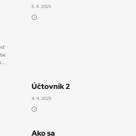
5. 4. 2025
esť
ebe
.
ho
Účtovník 2
4. 4. 2025
FF
nosť
Ako sa