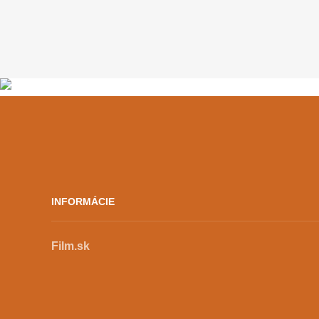
príspevkov
materiá
na metr
vzdiale
nad Tis
INFORMÁCIE
Film.sk