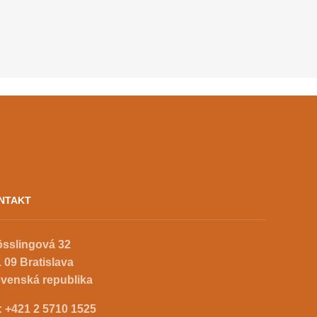
Dokoupilom v pakistanskom
Baltistane vo výške 3500
metrov nad morom vybudovala
nemocnicu nielen pre
horolezcov, ale aj miestnych
ľudí, ktorí dovtedy v jednej
z najodľahlejších častí sveta
nemali prístup k zdravotnej
starostlivosti. Inšpiratívny […]
NTAKT
össlingová 32
 09 Bratislava
ovenská republika
.:
+421 2 5710 1525