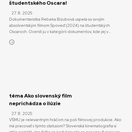
študentského Oscara!
27. 8. 2025
Dokumentaristka Rebeka Bizubová uspela so svojím
absolventským filmom Spoveď (2024) na študentských
Oscaroch. Ocenili ju v kategórii dokumentov, kde jej v
semifinále konkurovalo ďalších štrnásť snímok. Celkovo sa do
súboja o študentského Oscara tento rok zapojilo 3127 filmov
z 988 škôl z celého sveta. V každej z kategórií, v ktorých sa
študentský Oscar udeľuje, zverejnili trojicu víťazných titulov.
Tie neskôr […]
téma Ako slovenský film
neprichádza o ilúzie
27. 8. 2025
VŠMU je relevantným hráčom na poli filmovej produkcie. Ako
má pracovať s týmto statusom? Slovenská kinematografia si