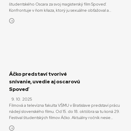
študentského Oscara za svoj magisterský film Spoveď.
Konfrontuje v ňom kňaza, ktorý ju sexuálne obťažoval a
odkrýva svoju traumu v rozhovoroch s blízkou priateľkou. Film
už predtým získal Slnko v sieti a ďalšie ocenenia. S Rebekou
sme sa stretli krátko po jej návrate z New Yorku. Pred pár
dňami si […]
Áčko predstaví tvorivé
snívanie, uvedie aj oscarovú
Spoveď
9. 10. 2025
Filmová a televízna fakulta VŠMU v Bratislave predstaví prácu
nádejí slovenského filmu. Od 15. do 18. októbra sa tu koná 29.
Festival študentských filmov Áčko. Aktuálny ročník nesie
podtitul Somnium, čo je latinský výraz pre sen. „Sen ako
spomienka, vízia, alternatívna budúcnosť či paralelný svet. Sen