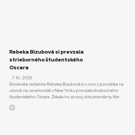
ako priestor, kde sa stretáva realita s fantáziou a rodia príbehy,
[…]
Rebeka Bizubová si prevzala
strieborného študentského
Oscara
7. 10. 2025
Slovenská režisérka Rebeka Bizubová si v noci z pondelka na
utorok na ceremoniáli v New Yorku prevzala strieborného
študentského Oscara. Získala ho za svoj dokumentárny film
Spoveď o zneužívaní v cirkvi. Snímku nakrútila ako svoj
absolventský film na Filmovej a televíznej fakulte VŠMU
v Bratislave. „Nevedela som, že moja škola prihlásila tento film
na študentského Oscara,“ povedala Bizubová. „Stále […]