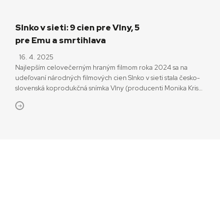
Slnko v sieti: 9 cien pre Vlny, 5
pre Emu a smrtihlava
16. 4. 2025
Najlepším celovečerným hraným filmom roka 2024 sa na
udeľovaní národných filmových cien Slnko v sieti stala česko-
slovenská koprodukčná snímka Vlny (producenti Monika Kristl,
Vlasta Kristl a Wanda Adamík Hrycová). Jej režisér Jiří Mádl si
odniesol aj Slnko v sieti v kategórii réžia. Vlny celkovo získali 9
cien. Spolu mali 14 nominácií. O dve nominácie menej mala
slovensko-česko-maďarská koprodukčná dráma […]