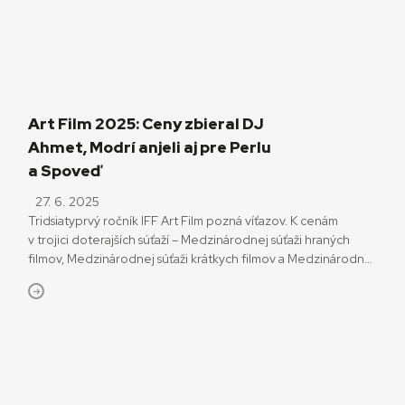
ktoré sa jej stali na kresťanskom letnom tábore, kde […]
Art Film 2025: Ceny zbieral DJ
Ahmet, Modrí anjeli aj pre Perlu
a Spoveď
27. 6. 2025
Tridsiatyprvý ročník IFF Art Film pozná víťazov. K cenám
v trojici doterajších súťaží – Medzinárodnej súťaži hraných
filmov, Medzinárodnej súťaži krátkych filmov a Medzinárodnej
súťaži filmov zo strednej a východnej Európy – pribudlo v
roku 2025 aj ocenenie Modrý anjel – Cena FIPRESCI. Traja
modrí anjeli pre film DJ Ahmet Modrého anjela pre víťaznú
snímku Medzinárodnej súťaže […]