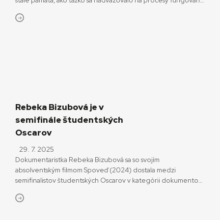
stále pamätá, ako ťažko sa nadväzovalo na procesy fungovania
filmového priemyslu po mečiarovskej likvidácii Slovenskej
filmovej tvorby. Navyše bola odjakživa do veľkej miery závislá
od zahraničných koprodukcií. Hoci úroveň filmového
priemyslu sa za posledné roky viditeľne zdvihla, stále […]
Rebeka Bizubová je v
semifinále študentských
Oscarov
29. 7. 2025
Dokumentaristka Rebeka Bizubová sa so svojím
absolventským filmom Spoveď (2024) dostala medzi
semifinalistov študentských Oscarov v kategórii dokumentov.
Spoveď sa o cenu uchádza v konkurencii ďalších štrnástich
snímok. Rebeka Bizubová má Slnko v sieti aj Modrého anjela V
snímke Spoveď sa Rebeka Bizubová vyrovnáva s udalosťami,