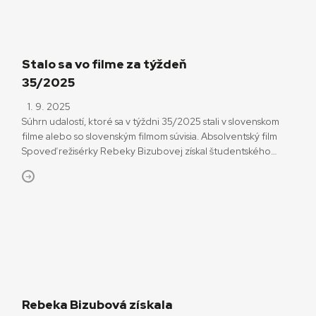
Stalo sa vo filme za týždeň
35/2025
1. 9. 2025
Súhrn udalostí, ktoré sa v týždni 35/2025 stali v slovenskom
filme alebo so slovenským filmom súvisia. Absolventský film
Spoveď režisérky Rebeky Bizubovej získal študentského
Oscara v kategórii dokumentárnych filmov. Rebeka Bizubová
najskôr absolvovala bakalárske štúdium dokumentárnej tvorby
na Akadémii umení v Banskej Bystrici. V magisterskom štúdiu
pokračovala na VŠMU v Bratislave. Pre Filmovú a televíznu […]
Rebeka Bizubová získala